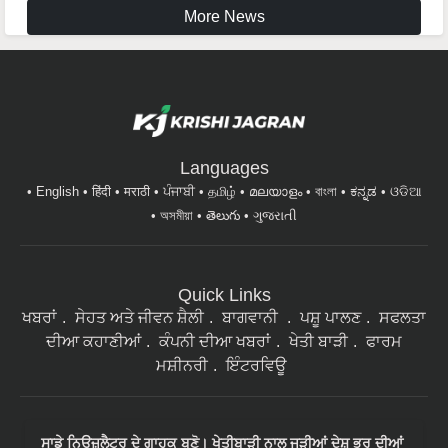
More News
Languages
English
हिंदी
मराठी
ਪੰਜਾਬੀ
தமிழ்
മലയാളം
বাংলা
ಕನ್ನಡ
ଓଡିଆ
অসমীয়া
తెలుగు
ગુજરાતી
Quick Links
ਖਬਰਾਂ
ਸੇਹਤ ਅਤੇ ਜੀਵਨ ਸ਼ੈਲੀ
ਬਾਗਵਾਨੀ
ਪਸ਼ੂ ਪਾਲਣ
ਸਫਲਤਾ
ਦੀਆ ਕਹਾਣੀਆਂ
ਕੰਪਨੀ ਦੀਆ ਖਬਰਾਂ
ਖੇਤੀ ਬਾੜੀ
ਫਾਰਮ
ਮਸ਼ੀਨਰੀ
ਇੰਟਰਵਿਊ
ਸਾਡੇ ਨਿਉਜ਼ਲੈਟਰ ਦੇ ਗਾਹਕ ਬਣੋ। ਖੇਤੀਬਾੜੀ ਨਾਲ ਜੁੜੀਆਂ ਦੇਸ਼ ਭਰ ਦੀਆਂ