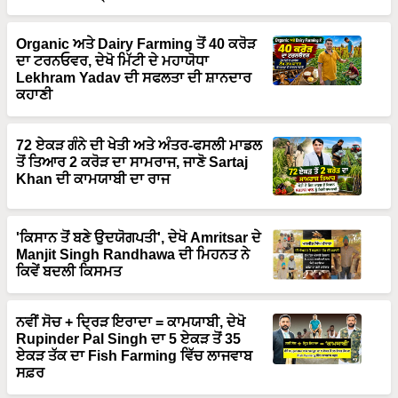
Organic ਅਤੇ Dairy Farming ਤੋਂ 40 ਕਰੋੜ
ਦਾ ਟਰਨਓਵਰ, ਦੇਖੋ ਮਿੱਟੀ ਦੇ ਮਹਾਯੋਧਾ
Lekhram Yadav ਦੀ ਸਫਲਤਾ ਦੀ ਸ਼ਾਨਦਾਰ
ਕਹਾਣੀ
72 ਏਕੜ ਗੰਨੇ ਦੀ ਖੇਤੀ ਅਤੇ ਅੰਤਰ-ਫਸਲੀ ਮਾਡਲ
ਤੋਂ ਤਿਆਰ 2 ਕਰੋੜ ਦਾ ਸਾਮਰਾਜ, ਜਾਣੋ Sartaj
Khan ਦੀ ਕਾਮਯਾਬੀ ਦਾ ਰਾਜ
'ਕਿਸਾਨ ਤੋਂ ਬਣੇ ਉਦਯੋਗਪਤੀ', ਦੇਖੋ Amritsar ਦੇ
Manjit Singh Randhawa ਦੀ ਮਿਹਨਤ ਨੇ
ਕਿਵੇਂ ਬਦਲੀ ਕਿਸਮਤ
ਨਵੀਂ ਸੋਚ + ਦ੍ਰਿੜ ਇਰਾਦਾ = ਕਾਮਯਾਬੀ, ਦੇਖੋ
Rupinder Pal Singh ਦਾ 5 ਏਕੜ ਤੋਂ 35
ਏਕੜ ਤੱਕ ਦਾ Fish Farming ਵਿੱਚ ਲਾਜਵਾਬ
ਸਫ਼ਰ