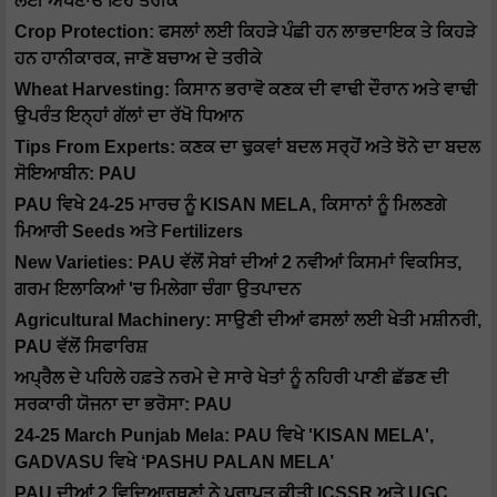
ਲਈ ਅਪਣਾਓ ਇਹ ਤਰੀਕੇ
Crop Protection: ਫਸਲਾਂ ਲਈ ਕਿਹੜੇ ਪੰਛੀ ਹਨ ਲਾਭਦਾਇਕ ਤੇ ਕਿਹੜੇ
ਹਨ ਹਾਨੀਕਾਰਕ, ਜਾਣੋ ਬਚਾਅ ਦੇ ਤਰੀਕੇ
Wheat Harvesting: ਕਿਸਾਨ ਭਰਾਵੋ ਕਣਕ ਦੀ ਵਾਢੀ ਦੌਰਾਨ ਅਤੇ ਵਾਢੀ
ਉਪਰੰਤ ਇਨ੍ਹਾਂ ਗੱਲਾਂ ਦਾ ਰੱਖੋ ਧਿਆਨ
Tips From Experts: ਕਣਕ ਦਾ ਢੁਕਵਾਂ ਬਦਲ ਸਰ੍ਹੋਂ ਅਤੇ ਝੋਨੇ ਦਾ ਬਦਲ
ਸੋਇਆਬੀਨ: PAU
PAU ਵਿਖੇ 24-25 ਮਾਰਚ ਨੂੰ KISAN MELA, ਕਿਸਾਨਾਂ ਨੂੰ ਮਿਲਣਗੇ
ਮਿਆਰੀ Seeds ਅਤੇ Fertilizers
New Varieties: PAU ਵੱਲੋਂ ਸੇਬਾਂ ਦੀਆਂ 2 ਨਵੀਆਂ ਕਿਸਮਾਂ ਵਿਕਸਿਤ,
ਗਰਮ ਇਲਾਕਿਆਂ 'ਚ ਮਿਲੇਗਾ ਚੰਗਾ ਉਤਪਾਦਨ
Agricultural Machinery: ਸਾਉਣੀ ਦੀਆਂ ਫਸਲਾਂ ਲਈ ਖੇਤੀ ਮਸ਼ੀਨਰੀ,
PAU ਵੱਲੋਂ ਸਿਫਾਰਿਸ਼
ਅਪ੍ਰੈਲ ਦੇ ਪਹਿਲੇ ਹਫ਼ਤੇ ਨਰਮੇ ਦੇ ਸਾਰੇ ਖੇਤਾਂ ਨੂੰ ਨਹਿਰੀ ਪਾਣੀ ਛੱਡਣ ਦੀ
ਸਰਕਾਰੀ ਯੋਜਨਾ ਦਾ ਭਰੋਸਾ: PAU
24-25 March Punjab Mela: PAU ਵਿਖੇ 'KISAN MELA',
GADVASU ਵਿਖੇ ‘PASHU PALAN MELA’
PAU ਦੀਆਂ 2 ਵਿਦਿਆਰਥਣਾਂ ਨੇ ਪ੍ਰਾਪਤ ਕੀਤੀ ICSSR ਅਤੇ UGC