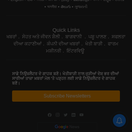
অসমীয়া
తెలుగు
ગુજરાતી
Quick Links
ਖਬਰਾਂ
ਸੇਹਤ ਅਤੇ ਜੀਵਨ ਸ਼ੈਲੀ
ਬਾਗਵਾਨੀ
ਪਸ਼ੂ ਪਾਲਣ
ਸਫਲਤਾ
ਦੀਆ ਕਹਾਣੀਆਂ
ਕੰਪਨੀ ਦੀਆ ਖਬਰਾਂ
ਖੇਤੀ ਬਾੜੀ
ਫਾਰਮ
ਮਸ਼ੀਨਰੀ
ਇੰਟਰਵਿਊ
ਸਾਡੇ ਨਿਉਜ਼ਲੈਟਰ ਦੇ ਗਾਹਕ ਬਣੋ। ਖੇਤੀਬਾੜੀ ਨਾਲ ਜੁੜੀਆਂ ਦੇਸ਼ ਭਰ ਦੀਆਂ
ਸਾਰੀਆਂ ਤਾਜ਼ਾ ਖ਼ਬਰਾਂ ਮੇਲ 'ਤੇ ਪੜ੍ਹਨ ਲਈ ਸਾਡੇ ਨਿਉਜ਼ਲੈਟਰ ਦੇ ਗਾਹਕ
ਬਣੋ।
Subscribe Newsletters