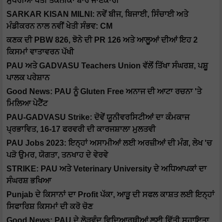
ਸੁਧਰੀਆਂ ਖੇਤੀ ਤਕਨੀਕਾਂ ਬਾਰੇ ਜਾਣਕਾਰੀ
SARKAR KISAN MILNI: ਨਵੇਂ ਬੀਜ, ਬਿਜਾਈ, ਸਿੰਚਾਈ ਅਤੇ
ਮੰਡੀਕਰਨ ਨਾਲ ਨਵੀਂ ਖੇਤੀ ਸੰਭਵ: CM
ਕਣਕ ਦੀ PBW 826, ਝੋਨੇ ਦੀ PR 126 ਅਤੇ ਆਲੂਆਂ ਦੀਆਂ ਇਹ 2
ਕਿਸਮਾਂ ਵਾਤਾਵਰਨ ਪੱਖੀ
PAU ਅਤੇ GADVASU Teachers Union ਵੱਲੋਂ ਤਿੱਖਾ ਸੰਘਰਸ਼, ਪਸ਼ੂ
ਪਾਲਕ ਪਰੇਸ਼ਾਨ
Good News: PAU ਨੂੰ Gluten Free ਅਨਾਜ ਦੀ ਆਟਾ ਰਚਨਾ 'ਤੇ
ਮਿਲਿਆ ਪੇਟੈਂਟ
PAU-GADVASU Strike: ਦੋਵੇਂ ਯੂਨੀਵਰਸਿਟੀਆਂ ਦਾ ਕੰਮਕਾਜ
ਪ੍ਰਭਾਵਿਤ, 16-17 ਫਰਵਰੀ ਦੀ ਕਾਰਜਸ਼ਾਲਾ ਮੁਲਤਵੀ
PAU Jobs 2023: ਇਨ੍ਹਾਂ ਅਸਾਮੀਆਂ ਲਈ ਅਰਜ਼ੀਆਂ ਦੀ ਮੰਗ, ਲੇਖ 'ਚ
ਪੜੋ ਉਮਰ, ਯੋਗਤਾ, ਤਨਖਾਹ ਦੇ ਵੇਰਵੇ
STRIKE: PAU ਅਤੇ Veterinary University ਦੇ ਅਧਿਆਪਕਾਂ ਦਾ
ਸੰਘਰਸ਼ ਭਖਿਆ
Punjab ਦੇ ਕਿਸਾਨਾਂ ਦਾ Profit ਪੱਕਾ, ਆੜੂ ਦੀ ਸਫਲ ਕਾਸ਼ਤ ਲਈ ਇਨ੍ਹਾਂ
ਸਿਫਾਰਿਸ਼ ਕਿਸਮਾਂ ਦੀ ਕਰੋ ਚੋਣ
Good News: PAU ਦੇ ਲੋੜਵੰਦ ਵਿਦਿਆਰਥੀਆਂ ਲਈ ਵਿੱਤੀ ਸਹਾਇਤਾ