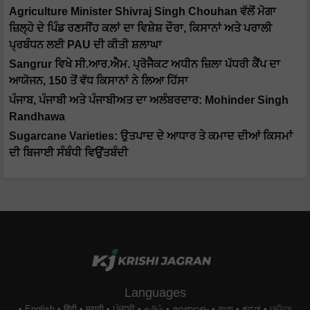
Agriculture Minister Shivraj Singh Chouhan ਵੱਲੋਂ ਮੋਗਾ
ਜ਼ਿਲ੍ਹੇ ਦੇ ਪਿੰਡ ਰਣਸੀਂਹ ਕਲਾਂ ਦਾ ਵਿਸ਼ੇਸ਼ ਦੌਰਾ, ਕਿਸਾਨਾਂ ਅਤੇ ਪਰਾਲੀ
ਪ੍ਰਬੰਧਨ ਲਈ PAU ਦੀ ਕੀਤੀ ਸ਼ਲਾਘਾ
Sangrur ਵਿਖੇ ਸੀ.ਆਰ.ਐਮ. ਪ੍ਰੋਜੈਕਟ ਅਧੀਨ ਜ਼ਿਲਾ ਪੱਧਰੀ ਕੈਂਪ ਦਾ
ਆਯੋਜਨ, 150 ਤੋਂ ਵੱਧ ਕਿਸਾਨਾਂ ਨੇ ਲਿਆ ਹਿੱਸਾ
ਪੰਜਾਬ, ਪੰਜਾਬੀ ਅਤੇ ਪੰਜਾਬੀਅਤ ਦਾ ਅਲੰਬਰਦਾਰ: Mohinder Singh
Randhawa
Sugarcane Varieties: ਉਤਪਾਦ ਦੇ ਆਧਾਰ ਤੇ ਕਮਾਦ ਦੀਆਂ ਕਿਸਮਾਂ
ਦੀ ਬਿਜਾਈ ਸੰਬੰਧੀ ਵਿਉਂਤਬੰਦੀ
Languages
English
हिंदी
मराठी
ਪੰਜਾਬੀ
தமிழ்
മലയാളം
বাংলা
ಕನ್ನಡ
ଓଡିଆ