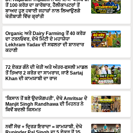
ਬਾਅਦ ਹੁਣ ਹਵਾਈ ਜਹਾਜ਼ਾਂ ਨਾਲ ਲਿਆਉਣਗੇ
ਖੇਤੀਬਾੜੀ ਵਿੱਚ ਕ੍ਰਾਂਤੀ
Organic ਅਤੇ Dairy Farming ਤੋਂ 40 ਕਰੋੜ
ਦਾ ਟਰਨਓਵਰ, ਦੇਖੋ ਮਿੱਟੀ ਦੇ ਮਹਾਯੋਧਾ
Lekhram Yadav ਦੀ ਸਫਲਤਾ ਦੀ ਸ਼ਾਨਦਾਰ
ਕਹਾਣੀ
72 ਏਕੜ ਗੰਨੇ ਦੀ ਖੇਤੀ ਅਤੇ ਅੰਤਰ-ਫਸਲੀ ਮਾਡਲ
ਤੋਂ ਤਿਆਰ 2 ਕਰੋੜ ਦਾ ਸਾਮਰਾਜ, ਜਾਣੋ Sartaj
Khan ਦੀ ਕਾਮਯਾਬੀ ਦਾ ਰਾਜ
'ਕਿਸਾਨ ਤੋਂ ਬਣੇ ਉਦਯੋਗਪਤੀ', ਦੇਖੋ Amritsar ਦੇ
Manjit Singh Randhawa ਦੀ ਮਿਹਨਤ ਨੇ
ਕਿਵੇਂ ਬਦਲੀ ਕਿਸਮਤ
ਨਵੀਂ ਸੋਚ + ਦ੍ਰਿੜ ਇਰਾਦਾ = ਕਾਮਯਾਬੀ, ਦੇਖੋ
Rupinder Pal Singh ਦਾ 5 ਏਕੜ ਤੋਂ 35
ਏਕੜ ਤੱਕ ਦਾ Fish Farming ਵਿੱਚ ਲਾਜਵਾਬ