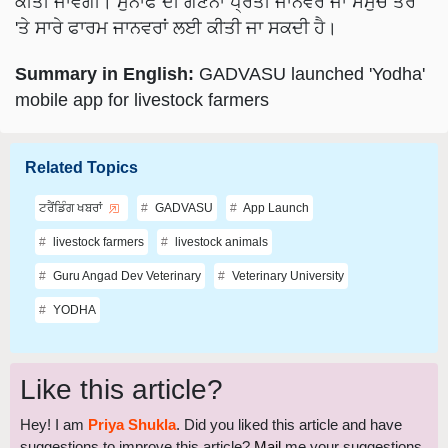
Summary in English:
GADVASU launched 'Yodha'
mobile app for livestock farmers
Related Topics
ਟਰੈਂਡਿੰਗ ਖਬਰਾਂ
GADVASU
App Launch
livestock farmers
livestock animals
Guru Angad Dev Veterinary
Veterinary University
YODHA
Like this article?
Hey! I am
Priya Shukla
. Did you liked this article and have
suggestions to improve this article?
Mail
me your suggestions
and feedback.