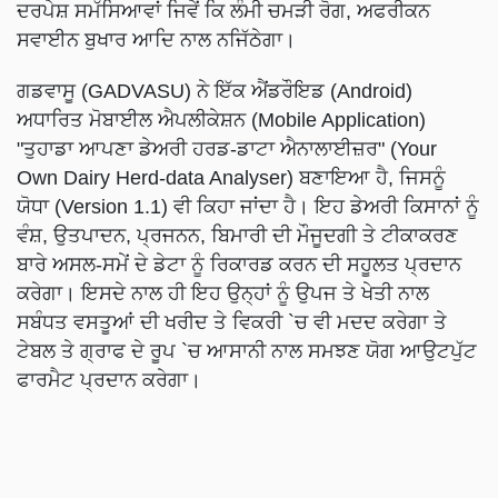
ਦਰਪੇਸ਼ ਸਮੱਸਿਆਵਾਂ ਜਿਵੇਂ ਕਿ ਲੰਮੀ ਚਮੜੀ ਰੋਗ, ਅਫਰੀਕਨ
ਸਵਾਈਨ ਬੁਖਾਰ ਆਦਿ ਨਾਲ ਨਜਿੱਠੇਗਾ।
ਗਡਵਾਸੂ (GADVASU) ਨੇ ਇੱਕ ਐਂਡਰੌਇਡ (Android)
ਅਧਾਰਿਤ ਮੋਬਾਈਲ ਐਪਲੀਕੇਸ਼ਨ (Mobile Application)
"ਤੁਹਾਡਾ ਆਪਣਾ ਡੇਅਰੀ ਹਰਡ-ਡਾਟਾ ਐਨਾਲਾਈਜ਼ਰ" (Your
Own Dairy Herd-data Analyser) ਬਣਾਇਆ ਹੈ, ਜਿਸਨੂੰ
ਯੋਧਾ (Version 1.1) ਵੀ ਕਿਹਾ ਜਾਂਦਾ ਹੈ। ਇਹ ਡੇਅਰੀ ਕਿਸਾਨਾਂ ਨੂੰ
ਵੰਸ਼, ਉਤਪਾਦਨ, ਪ੍ਰਜਨਨ, ਬਿਮਾਰੀ ਦੀ ਮੌਜੂਦਗੀ ਤੇ ਟੀਕਾਕਰਣ
ਬਾਰੇ ਅਸਲ-ਸਮੇਂ ਦੇ ਡੇਟਾ ਨੂੰ ਰਿਕਾਰਡ ਕਰਨ ਦੀ ਸਹੂਲਤ ਪ੍ਰਦਾਨ
ਕਰੇਗਾ। ਇਸਦੇ ਨਾਲ ਹੀ ਇਹ ਉਨ੍ਹਾਂ ਨੂੰ ਉਪਜ ਤੇ ਖੇਤੀ ਨਾਲ
ਸਬੰਧਤ ਵਸਤੂਆਂ ਦੀ ਖਰੀਦ ਤੇ ਵਿਕਰੀ `ਚ ਵੀ ਮਦਦ ਕਰੇਗਾ ਤੇ
ਟੇਬਲ ਤੇ ਗ੍ਰਾਫ ਦੇ ਰੂਪ `ਚ ਆਸਾਨੀ ਨਾਲ ਸਮਝਣ ਯੋਗ ਆਉਟਪੁੱਟ
ਫਾਰਮੈਟ ਪ੍ਰਦਾਨ ਕਰੇਗਾ।