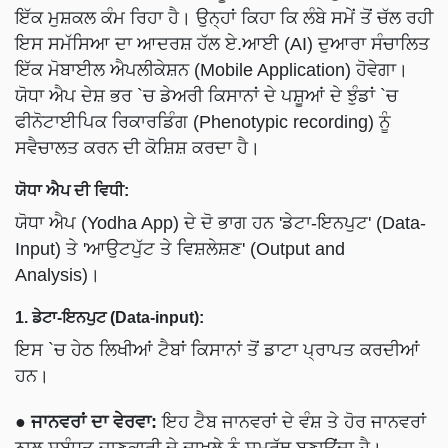
ਇੱਕ ਮੁਸ਼ਕਲ ਕੰਮ ਰਿਹਾ ਹੈ। ਉਨ੍ਹਾਂ ਕਿਹਾ ਕਿ ਲੰਬੇ ਸਮੇਂ ਤੋਂ ਚੱਲ ਰਹੀ
ਇਸ ਸਮੱਸਿਆ ਦਾ ਆਦਰਸ਼ ਹੱਲ ਏ.ਆਈ (AI) ਦੁਆਰਾ ਸੰਚਾਲਿਤ
ਇੱਕ ਮੋਬਾਈਲ ਐਪਲੀਕੇਸ਼ਨ (Mobile Application) ਹੋਵੇਗਾ।
ਯੋਧਾ ਐਪ ਦੇਸ਼ ਭਰ `ਚ ਡੇਅਰੀ ਕਿਸਾਨਾਂ ਦੇ ਪਸ਼ੂਆਂ ਦੇ ਝੁੰਡਾਂ `ਚ
ਫੀਨੋਟਾਈਪਿਕ ਰਿਕਾਰਡਿੰਗ (Phenotypic recording) ਨੂੰ
ਸਵੈਚਾਲਤ ਕਰਨ ਦੀ ਕੋਸ਼ਿਸ਼ ਕਰਦਾ ਹੈ।
ਯੋਧਾ ਐਪ ਦੀ ਵਿਧੀ:
ਯੋਧਾ ਐਪ (Yodha App) ਦੇ ਦੋ ਭਾਗ ਹਨ 'ਡੇਟਾ-ਇਨਪੁਟ' (Data-
Input) ਤੇ 'ਆਉਟਪੁੱਟ ਤੇ ਵਿਸ਼ਲੇਸ਼ਣ' (Output and
Analysis)।
1. ਡੇਟਾ-ਇਨਪੁਟ (Data-input):
ਇਸ `ਚ ਹੇਠ ਲਿਖੀਆਂ ਟੈਬਾਂ ਕਿਸਾਨਾਂ ਤੋਂ ਡਾਟਾ ਪ੍ਰਾਪਤ ਕਰਦੀਆਂ
ਹਨ।
●
ਜਾਨਵਰਾਂ ਦਾ ਵੇਰਵਾ:
ਇਹ ਟੈਬ ਜਾਨਵਰਾਂ ਦੇ ਵੰਸ਼ ਤੇ ਹੋਰ ਜਾਨਵਰਾਂ