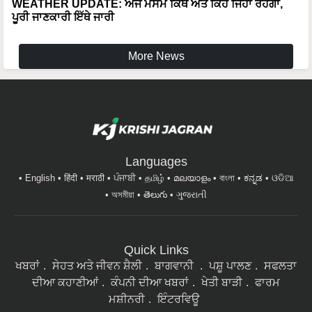
More News
Languages
English
हिंदी
मराठी
ਪੰਜਾਬੀ
தமிழ்
മലയാളം
বাংলা
ಕನ್ನಡ
ଓଡିଆ
অসমীয়া
తెలుగు
ગુજરાતી
Quick Links
ਖਬਰਾਂ
ਸੇਹਤ ਅਤੇ ਜੀਵਨ ਸ਼ੈਲੀ
ਬਾਗਵਾਨੀ
ਪਸ਼ੂ ਪਾਲਣ
ਸਫਲਤਾ
ਦੀਆ ਕਹਾਣੀਆਂ
ਕੰਪਨੀ ਦੀਆ ਖਬਰਾਂ
ਖੇਤੀ ਬਾੜੀ
ਫਾਰਮ
ਮਸ਼ੀਨਰੀ
ਇੰਟਰਵਿਊ