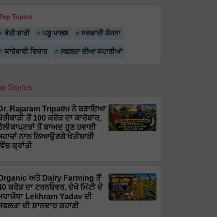
Top Topics
ਖੇਤੀ ਬਾੜੀ
ਪਸ਼ੂ ਪਾਲਣ
ਸਰਕਾਰੀ ਯੋਜਨਾ
ਕਾਰੋਬਾਰੀ ਵਿਚਾਰ
ਸਫਲਤਾ ਦੀਆ ਕਹਾਣੀਆਂ
op Stories
Dr. Rajaram Tripathi ਨੇ ਬਣਾਇਆ
ਖੇਤੀਬਾੜੀ ਤੋਂ 100 ਕਰੋੜ ਦਾ ਕਾਰੋਬਾਰ,
ਹੈਲੀਕਾਪਟਰਾਂ ਤੋਂ ਬਾਅਦ ਹੁਣ ਹਵਾਈ
ਜਹਾਜ਼ਾਂ ਨਾਲ ਲਿਆਉਣਗੇ ਖੇਤੀਬਾੜੀ
ਵਿੱਚ ਕ੍ਰਾਂਤੀ
Organic ਅਤੇ Dairy Farming ਤੋਂ
40 ਕਰੋੜ ਦਾ ਟਰਨਓਵਰ, ਦੇਖੋ ਮਿੱਟੀ ਦੇ
ਮਹਾਯੋਧਾ Lekhram Yadav ਦੀ
ਸਫਲਤਾ ਦੀ ਸ਼ਾਨਦਾਰ ਕਹਾਣੀ