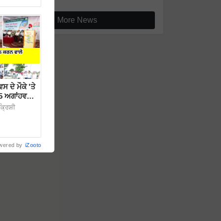
More News
ਦੇ ਮੌਕੇ 'ਤੇ
5 ਅਗਾਂਹਵਧੂ
੍ਰਿਸ਼ੀ
wered by
iZooto