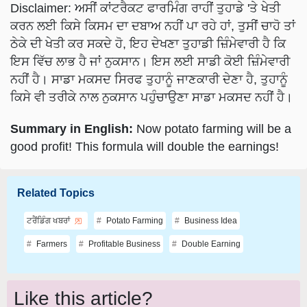
ਕਰਨ ਲਈ ਕਿਸੇ ਕਿਸਮ ਦਾ ਦਬਾਅ ਨਹੀਂ ਪਾ ਰਹੇ ਹਾਂ, ਤੁਸੀਂ ਚਾਹੋ ਤਾਂ
ਠੇਕੇ ਦੀ ਖੇਤੀ ਕਰ ਸਕਦੇ ਹੋ, ਇਹ ਦੇਖਣਾ ਤੁਹਾਡੀ ਜ਼ਿੰਮੇਵਾਰੀ ਹੈ ਕਿ
ਇਸ ਵਿੱਚ ਲਾਭ ਹੈ ਜਾਂ ਨੁਕਸਾਨ। ਇਸ ਲਈ ਸਾਡੀ ਕੋਈ ਜ਼ਿੰਮੇਵਾਰੀ
ਨਹੀਂ ਹੈ। ਸਾਡਾ ਮਕਸਦ ਸਿਰਫ ਤੁਹਾਨੂੰ ਜਾਣਕਾਰੀ ਦੇਣਾ ਹੈ, ਤੁਹਾਨੂੰ
ਕਿਸੇ ਵੀ ਤਰੀਕੇ ਨਾਲ ਨੁਕਸਾਨ ਪਹੁੰਚਾਉਣਾ ਸਾਡਾ ਮਕਸਦ ਨਹੀਂ ਹੈ।
Summary in English:
Now potato farming will be a
good profit! This formula will double the earnings!
Related Topics
ਟਰੈਂਡਿੰਗ ਖਬਰਾਂ
Potato Farming
Business Idea
Farmers
Profitable Business
Double Earning
Like this article?