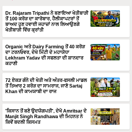
Dr. Rajaram Tripathi ਨੇ ਬਣਾਇਆ ਖੇਤੀਬਾੜੀ
ਤੋਂ 100 ਕਰੋੜ ਦਾ ਕਾਰੋਬਾਰ, ਹੈਲੀਕਾਪਟਰਾਂ ਤੋਂ
ਬਾਅਦ ਹੁਣ ਹਵਾਈ ਜਹਾਜ਼ਾਂ ਨਾਲ ਲਿਆਉਣਗੇ
ਖੇਤੀਬਾੜੀ ਵਿੱਚ ਕ੍ਰਾਂਤੀ
Organic ਅਤੇ Dairy Farming ਤੋਂ 40 ਕਰੋੜ
ਦਾ ਟਰਨਓਵਰ, ਦੇਖੋ ਮਿੱਟੀ ਦੇ ਮਹਾਯੋਧਾ
Lekhram Yadav ਦੀ ਸਫਲਤਾ ਦੀ ਸ਼ਾਨਦਾਰ
ਕਹਾਣੀ
72 ਏਕੜ ਗੰਨੇ ਦੀ ਖੇਤੀ ਅਤੇ ਅੰਤਰ-ਫਸਲੀ ਮਾਡਲ
ਤੋਂ ਤਿਆਰ 2 ਕਰੋੜ ਦਾ ਸਾਮਰਾਜ, ਜਾਣੋ Sartaj
Khan ਦੀ ਕਾਮਯਾਬੀ ਦਾ ਰਾਜ
'ਕਿਸਾਨ ਤੋਂ ਬਣੇ ਉਦਯੋਗਪਤੀ', ਦੇਖੋ Amritsar ਦੇ
Manjit Singh Randhawa ਦੀ ਮਿਹਨਤ ਨੇ
ਕਿਵੇਂ ਬਦਲੀ ਕਿਸਮਤ