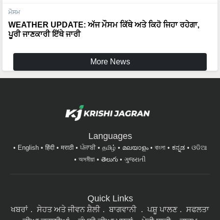
ਮੌਸਮ
WEATHER UPDATE: ਅੱਜ ਮੌਸਮ ਕਿੱਥੇ ਅਤੇ ਕਿਹੋ ਜਿਹਾ ਰਹੇਗਾ,
ਪੂਰੀ ਜਾਣਕਾਰੀ ਇੱਥੇ ਜਾਰੀ
More News
Languages
English
हिंदी
मराठी
ਪੰਜਾਬੀ
தமிழ்
മലയാളം
বাংলা
ಕನ್ನಡ
ଓଡିଆ
অসমীয়া
తెలుగు
ગુજરાતી
Quick Links
ਖਬਰਾਂ
ਸੇਹਤ ਅਤੇ ਜੀਵਨ ਸ਼ੈਲੀ
ਬਾਗਵਾਨੀ
ਪਸ਼ੂ ਪਾਲਣ
ਸਫਲਤਾ
ਦੀਆ ਕਹਾਣੀਆਂ
ਕੰਪਨੀ ਦੀਆ ਖਬਰਾਂ
ਖੇਤੀ ਬਾੜੀ
ਫਾਰਮ