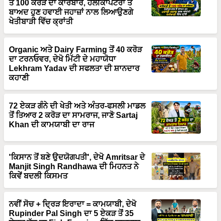
ਖੇਤੀਬਾੜੀ ਵਿੱਚ ਕ੍ਰਾਂਤੀ
Organic ਅਤੇ Dairy Farming ਤੋਂ 40 ਕਰੋੜ
ਦਾ ਟਰਨਓਵਰ, ਦੇਖੋ ਮਿੱਟੀ ਦੇ ਮਹਾਯੋਧਾ
Lekhram Yadav ਦੀ ਸਫਲਤਾ ਦੀ ਸ਼ਾਨਦਾਰ
ਕਹਾਣੀ
72 ਏਕੜ ਗੰਨੇ ਦੀ ਖੇਤੀ ਅਤੇ ਅੰਤਰ-ਫਸਲੀ ਮਾਡਲ
ਤੋਂ ਤਿਆਰ 2 ਕਰੋੜ ਦਾ ਸਾਮਰਾਜ, ਜਾਣੋ Sartaj
Khan ਦੀ ਕਾਮਯਾਬੀ ਦਾ ਰਾਜ
'ਕਿਸਾਨ ਤੋਂ ਬਣੇ ਉਦਯੋਗਪਤੀ', ਦੇਖੋ Amritsar ਦੇ
Manjit Singh Randhawa ਦੀ ਮਿਹਨਤ ਨੇ
ਕਿਵੇਂ ਬਦਲੀ ਕਿਸਮਤ
ਨਵੀਂ ਸੋਚ + ਦ੍ਰਿੜ ਇਰਾਦਾ = ਕਾਮਯਾਬੀ, ਦੇਖੋ
Rupinder Pal Singh ਦਾ 5 ਏਕੜ ਤੋਂ 35
ਏਕੜ ਤੱਕ ਦਾ Fish Farming ਵਿੱਚ ਲਾਜਵਾਬ
ਸਫ਼ਰ