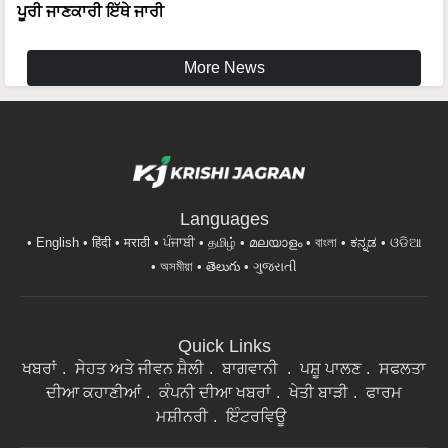
More News
Languages
English
हिंदी
मराठी
ਪੰਜਾਬੀ
தமிழ்
മലയാളം
বাংলা
ಕನ್ನಡ
ଓଡିଆ
অসমীয়া
తెలుగు
ગુજરાતી
Quick Links
ਖਬਰਾਂ
ਸੇਹਤ ਅਤੇ ਜੀਵਨ ਸ਼ੈਲੀ
ਬਾਗਵਾਨੀ
ਪਸ਼ੂ ਪਾਲਣ
ਸਫਲਤਾ
ਦੀਆ ਕਹਾਣੀਆਂ
ਕੰਪਨੀ ਦੀਆ ਖਬਰਾਂ
ਖੇਤੀ ਬਾੜੀ
ਫਾਰਮ
ਮਸ਼ੀਨਰੀ
ਇੰਟਰਵਿਊ