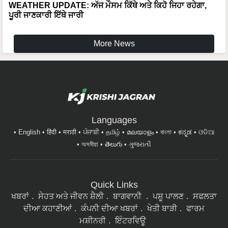
WEATHER UPDATE: ਅੱਜ ਮੌਸਮ ਕਿੱਥੇ ਅਤੇ ਕਿਹੋ ਜਿਹਾ ਰਹੇਗਾ,
ਪੂਰੀ ਜਾਣਕਾਰੀ ਇੱਥੇ ਜਾਰੀ
More News
Languages
English
हिंदी
मराठी
ਪੰਜਾਬੀ
தமிழ்
മലയാളം
বাংলা
ಕನ್ನಡ
ଓଡିଆ
অসমীয়া
తెలుగు
ગુજરાતી
Quick Links
ਖਬਰਾਂ
ਸੇਹਤ ਅਤੇ ਜੀਵਨ ਸ਼ੈਲੀ
ਬਾਗਵਾਨੀ
ਪਸ਼ੂ ਪਾਲਣ
ਸਫਲਤਾ
ਦੀਆ ਕਹਾਣੀਆਂ
ਕੰਪਨੀ ਦੀਆ ਖਬਰਾਂ
ਖੇਤੀ ਬਾੜੀ
ਫਾਰਮ
ਮਸ਼ੀਨਰੀ
ਇੰਟਰਵਿਊ