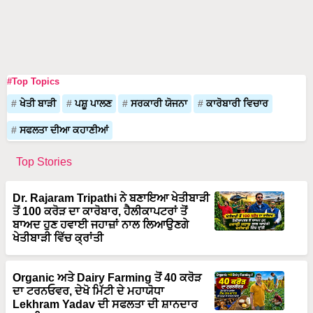
#Top Topics
ਖੇਤੀ ਬਾੜੀ
ਪਸ਼ੂ ਪਾਲਣ
ਸਰਕਾਰੀ ਯੋਜਨਾ
ਕਾਰੋਬਾਰੀ ਵਿਚਾਰ
ਸਫਲਤਾ ਦੀਆ ਕਹਾਣੀਆਂ
Top Stories
Dr. Rajaram Tripathi ਨੇ ਬਣਾਇਆ ਖੇਤੀਬਾੜੀ
ਤੋਂ 100 ਕਰੋੜ ਦਾ ਕਾਰੋਬਾਰ, ਹੈਲੀਕਾਪਟਰਾਂ ਤੋਂ
ਬਾਅਦ ਹੁਣ ਹਵਾਈ ਜਹਾਜ਼ਾਂ ਨਾਲ ਲਿਆਉਣਗੇ
ਖੇਤੀਬਾੜੀ ਵਿੱਚ ਕ੍ਰਾਂਤੀ
Organic ਅਤੇ Dairy Farming ਤੋਂ 40 ਕਰੋੜ
ਦਾ ਟਰਨਓਵਰ, ਦੇਖੋ ਮਿੱਟੀ ਦੇ ਮਹਾਯੋਧਾ
Lekhram Yadav ਦੀ ਸਫਲਤਾ ਦੀ ਸ਼ਾਨਦਾਰ
ਕਹਾਣੀ