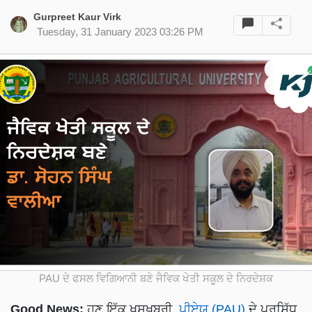
Gurpreet Kaur Virk
Tuesday, 31 January 2023 03:26 PM
PAU ਦੇ ਫਸਲ ਵਿਗਿਆਨੀ ਬਣੇ ਜੈਵਿਕ ਖੇਤੀ ਸਕੂਲ ਦੇ ਨਿਰਦੇਸ਼ਕ
Good News:
ਹੁਣ ਇੱਕ ਖੁਸ਼ਖ਼ਬਰੀ,
ਪੀਏਯੂ (PAU)
ਦੇ ਪ੍ਰਸਿੱਧ