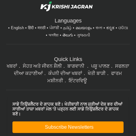
Languages
English
हिंदी
मराठी
ਪੰਜਾਬੀ
தமிழ்
മലയാളം
বাংলা
ಕನ್ನಡ
ଓଡିଆ
অসমীয়া
తెలుగు
ગુજરાતી
Quick Links
ਖਬਰਾਂ
ਸੇਹਤ ਅਤੇ ਜੀਵਨ ਸ਼ੈਲੀ
ਬਾਗਵਾਨੀ
ਪਸ਼ੂ ਪਾਲਣ
ਸਫਲਤਾ
ਦੀਆ ਕਹਾਣੀਆਂ
ਕੰਪਨੀ ਦੀਆ ਖਬਰਾਂ
ਖੇਤੀ ਬਾੜੀ
ਫਾਰਮ
ਮਸ਼ੀਨਰੀ
ਇੰਟਰਵਿਊ
ਸਾਡੇ ਨਿਉਜ਼ਲੈਟਰ ਦੇ ਗਾਹਕ ਬਣੋ। ਖੇਤੀਬਾੜੀ ਨਾਲ ਜੁੜੀਆਂ ਦੇਸ਼ ਭਰ ਦੀਆਂ
ਸਾਰੀਆਂ ਤਾਜ਼ਾ ਖ਼ਬਰਾਂ ਮੇਲ 'ਤੇ ਪੜ੍ਹਨ ਲਈ ਸਾਡੇ ਨਿਉਜ਼ਲੈਟਰ ਦੇ ਗਾਹਕ
ਬਣੋ।
Subscribe Newsletters