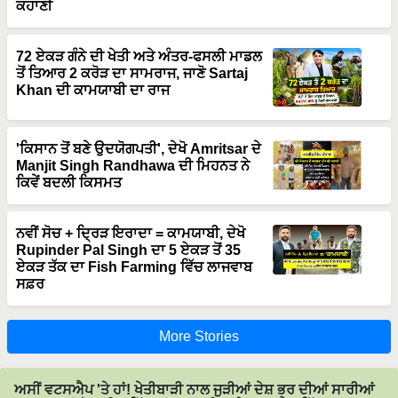
72 ਏਕੜ ਗੰਨੇ ਦੀ ਖੇਤੀ ਅਤੇ ਅੰਤਰ-ਫਸਲੀ ਮਾਡਲ
ਤੋਂ ਤਿਆਰ 2 ਕਰੋੜ ਦਾ ਸਾਮਰਾਜ, ਜਾਣੋ Sartaj
Khan ਦੀ ਕਾਮਯਾਬੀ ਦਾ ਰਾਜ
'ਕਿਸਾਨ ਤੋਂ ਬਣੇ ਉਦਯੋਗਪਤੀ', ਦੇਖੋ Amritsar ਦੇ
Manjit Singh Randhawa ਦੀ ਮਿਹਨਤ ਨੇ
ਕਿਵੇਂ ਬਦਲੀ ਕਿਸਮਤ
ਨਵੀਂ ਸੋਚ + ਦ੍ਰਿੜ ਇਰਾਦਾ = ਕਾਮਯਾਬੀ, ਦੇਖੋ
Rupinder Pal Singh ਦਾ 5 ਏਕੜ ਤੋਂ 35
ਏਕੜ ਤੱਕ ਦਾ Fish Farming ਵਿੱਚ ਲਾਜਵਾਬ
ਸਫ਼ਰ
More Stories
ਅਸੀਂ ਵਟਸਐਪ 'ਤੇ ਹਾਂ! ਖੇਤੀਬਾੜੀ ਨਾਲ ਜੁੜੀਆਂ ਦੇਸ਼ ਭਰ ਦੀਆਂ ਸਾਰੀਆਂ
ਤਾਜ਼ਾ ਖ਼ਬਰਾਂ ਮੋਬਾਈਲ ਵਿੱਚ ਪੜ੍ਹਨ ਲਈ ਸਾਡੇ ਵਟਸਐਪ ਵਿੱਚ ਸ਼ਾਮਲ
ਹੋਵੋ।