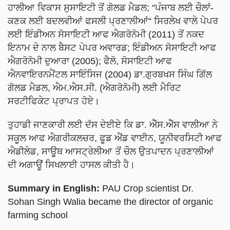
ਕਣਕ ਲਈ ਬਦਲਵੀਆਂ ਫਸਲੀ ਪ੍ਰਣਾਲੀਆਂ“ ਸਿਰਲੇਖ ਵਾਲੇ ਪੇਪਰ
ਲਈ ਇੰਡੀਅਨ ਸੋਸਾਇਟੀ ਆਫ ਐਗਰੋਨੋਮੀ (2011) ਤੋਂ ਨਕਦ
ਇਨਾਮ ਦੇ ਨਾਲ ਬੈਸਟ ਪੇਪਰ ਅਵਾਰਡ; ਇੰਡੀਅਨ ਸੋਸਾਇਟੀ ਆਫ
ਐਗਰੋਨੋਮੀ ਦੁਆਰਾ (2005); ਫੈਲੋ, ਸੋਸਾਇਟੀ ਆਫ
ਐਨਵਾਇਰਨਮੈਂਟਲ ਸਾਇੰਸਿਜ (2004) ਡਾ.ਗੁਰਬਖਸ ਸਿੰਘ ਗਿੱਲ
ਗੋਲਡ ਮੈਡਲ, ਐਮ.ਐਸ.ਸੀ. (ਐਗਰੋਨੋਮੀ) ਲਈ ਮੈਰਿਟ
ਸਰਟੀਫਿਕੇਟ ਪ੍ਰਾਪਤ ਹੋਏ।
ਤੁਹਾਡੀ ਜਾਣਕਾਰੀ ਲਈ ਦੱਸ ਦੇਈਏ ਕਿ ਡਾ. ਐੱਸ.ਐੱਸ ਵਾਲੀਆ ਨੇ
ਸਕੂਲ ਆਫ ਐਗਰੀਕਲਚਰ, ਫੂਡ ਐਂਡ ਵਾਈਨ, ਯੂਨੀਵਰਸਿਟੀ ਆਫ
ਐਡੀਲੇਡ, ਸਾਊਥ ਆਸਟ੍ਰੇਲੀਆ ਤੋਂ ਚੌਲ ਉਤਪਾਦਨ ਪ੍ਰਣਾਲੀਆਂ
ਦੀ ਅਗਾਊਂ ਸਿਖਲਾਈ ਹਾਸਲ ਕੀਤੀ ਹੈ।
Summary in English:
PAU Crop scientist Dr.
Sohan Singh Walia became the director of organic
farming school