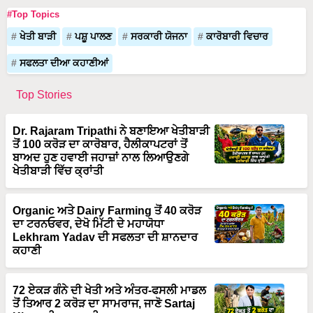
#Top Topics
ਖੇਤੀ ਬਾੜੀ
ਪਸ਼ੂ ਪਾਲਣ
ਸਰਕਾਰੀ ਯੋਜਨਾ
ਕਾਰੋਬਾਰੀ ਵਿਚਾਰ
ਸਫਲਤਾ ਦੀਆ ਕਹਾਣੀਆਂ
Top Stories
Dr. Rajaram Tripathi ਨੇ ਬਣਾਇਆ ਖੇਤੀਬਾੜੀ
ਤੋਂ 100 ਕਰੋੜ ਦਾ ਕਾਰੋਬਾਰ, ਹੈਲੀਕਾਪਟਰਾਂ ਤੋਂ
ਬਾਅਦ ਹੁਣ ਹਵਾਈ ਜਹਾਜ਼ਾਂ ਨਾਲ ਲਿਆਉਣਗੇ
ਖੇਤੀਬਾੜੀ ਵਿੱਚ ਕ੍ਰਾਂਤੀ
Organic ਅਤੇ Dairy Farming ਤੋਂ 40 ਕਰੋੜ
ਦਾ ਟਰਨਓਵਰ, ਦੇਖੋ ਮਿੱਟੀ ਦੇ ਮਹਾਯੋਧਾ
Lekhram Yadav ਦੀ ਸਫਲਤਾ ਦੀ ਸ਼ਾਨਦਾਰ
ਕਹਾਣੀ
72 ਏਕੜ ਗੰਨੇ ਦੀ ਖੇਤੀ ਅਤੇ ਅੰਤਰ-ਫਸਲੀ ਮਾਡਲ
ਤੋਂ ਤਿਆਰ 2 ਕਰੋੜ ਦਾ ਸਾਮਰਾਜ, ਜਾਣੋ Sartaj