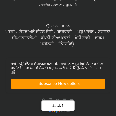
অসমীয়া
తెలుగు
ગુજરાતી
Quick Links
ਖਬਰਾਂ
ਸੇਹਤ ਅਤੇ ਜੀਵਨ ਸ਼ੈਲੀ
ਬਾਗਵਾਨੀ
ਪਸ਼ੂ ਪਾਲਣ
ਸਫਲਤਾ
ਦੀਆ ਕਹਾਣੀਆਂ
ਕੰਪਨੀ ਦੀਆ ਖਬਰਾਂ
ਖੇਤੀ ਬਾੜੀ
ਫਾਰਮ
ਮਸ਼ੀਨਰੀ
ਇੰਟਰਵਿਊ
ਸਾਡੇ ਨਿਉਜ਼ਲੈਟਰ ਦੇ ਗਾਹਕ ਬਣੋ। ਖੇਤੀਬਾੜੀ ਨਾਲ ਜੁੜੀਆਂ ਦੇਸ਼ ਭਰ ਦੀਆਂ
ਸਾਰੀਆਂ ਤਾਜ਼ਾ ਖ਼ਬਰਾਂ ਮੇਲ 'ਤੇ ਪੜ੍ਹਨ ਲਈ ਸਾਡੇ ਨਿਉਜ਼ਲੈਟਰ ਦੇ ਗਾਹਕ
ਬਣੋ।
Subscribe Newsletters
Back