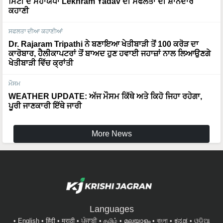
ਮਿੱਟੀ ਦੇ ਮਹਾਯੋਧਾ Lekhram Yadav ਦੀ ਸਫਲਤਾ ਦੀ ਸ਼ਾਨਦਾਰ
ਕਹਾਣੀ
ਸਫਲਤਾ ਦੀਆ ਕਹਾਣੀਆਂ
Dr. Rajaram Tripathi ਨੇ ਬਣਾਇਆ ਖੇਤੀਬਾੜੀ ਤੋਂ 100 ਕਰੋੜ ਦਾ
ਕਾਰੋਬਾਰ, ਹੈਲੀਕਾਪਟਰਾਂ ਤੋਂ ਬਾਅਦ ਹੁਣ ਹਵਾਈ ਜਹਾਜ਼ਾਂ ਨਾਲ ਲਿਆਉਣਗੇ
ਖੇਤੀਬਾੜੀ ਵਿੱਚ ਕ੍ਰਾਂਤੀ
ਮੌਸਮ
WEATHER UPDATE: ਅੱਜ ਮੌਸਮ ਕਿੱਥੇ ਅਤੇ ਕਿਹੋ ਜਿਹਾ ਰਹੇਗਾ,
ਪੂਰੀ ਜਾਣਕਾਰੀ ਇੱਥੇ ਜਾਰੀ
More News
Languages
English
हिंदी
मराठी
ਪੰਜਾਬੀ
தமிழ்
മലയാളം
বাংলা
ಕನ್ನಡ
ଓଡିଆ