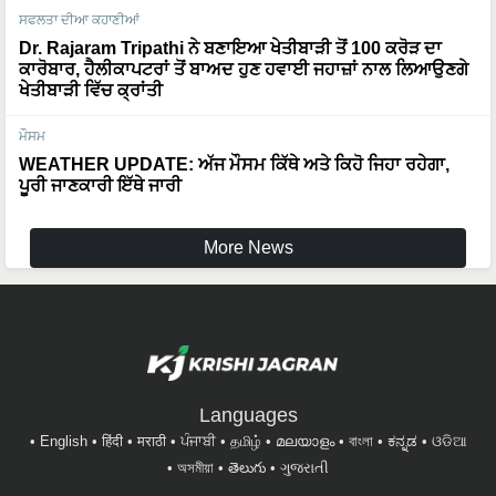
ਸਫਲਤਾ ਦੀਆ ਕਹਾਣੀਆਂ
Dr. Rajaram Tripathi ਨੇ ਬਣਾਇਆ ਖੇਤੀਬਾੜੀ ਤੋਂ 100 ਕਰੋੜ ਦਾ
ਕਾਰੋਬਾਰ, ਹੈਲੀਕਾਪਟਰਾਂ ਤੋਂ ਬਾਅਦ ਹੁਣ ਹਵਾਈ ਜਹਾਜ਼ਾਂ ਨਾਲ ਲਿਆਉਣਗੇ
ਖੇਤੀਬਾੜੀ ਵਿੱਚ ਕ੍ਰਾਂਤੀ
ਮੌਸਮ
WEATHER UPDATE: ਅੱਜ ਮੌਸਮ ਕਿੱਥੇ ਅਤੇ ਕਿਹੋ ਜਿਹਾ ਰਹੇਗਾ,
ਪੂਰੀ ਜਾਣਕਾਰੀ ਇੱਥੇ ਜਾਰੀ
More News
Languages
English
हिंदी
मराठी
ਪੰਜਾਬੀ
தமிழ்
മലയാളം
বাংলা
ಕನ್ನಡ
ଓଡିଆ
অসমীয়া
తెలుగు
ગુજરાતી