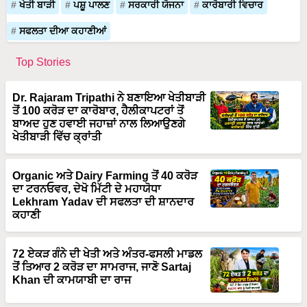
ਖੇਤੀ ਬਾੜੀ
ਪਸ਼ੂ ਪਾਲਣ
ਸਰਕਾਰੀ ਯੋਜਨਾ
ਕਾਰੋਬਾਰੀ ਵਿਚਾਰ
ਸਫਲਤਾ ਦੀਆ ਕਹਾਣੀਆਂ
Top Stories
Dr. Rajaram Tripathi ਨੇ ਬਣਾਇਆ ਖੇਤੀਬਾੜੀ
ਤੋਂ 100 ਕਰੋੜ ਦਾ ਕਾਰੋਬਾਰ, ਹੈਲੀਕਾਪਟਰਾਂ ਤੋਂ
ਬਾਅਦ ਹੁਣ ਹਵਾਈ ਜਹਾਜ਼ਾਂ ਨਾਲ ਲਿਆਉਣਗੇ
ਖੇਤੀਬਾੜੀ ਵਿੱਚ ਕ੍ਰਾਂਤੀ
Organic ਅਤੇ Dairy Farming ਤੋਂ 40 ਕਰੋੜ
ਦਾ ਟਰਨਓਵਰ, ਦੇਖੋ ਮਿੱਟੀ ਦੇ ਮਹਾਯੋਧਾ
Lekhram Yadav ਦੀ ਸਫਲਤਾ ਦੀ ਸ਼ਾਨਦਾਰ
ਕਹਾਣੀ
72 ਏਕੜ ਗੰਨੇ ਦੀ ਖੇਤੀ ਅਤੇ ਅੰਤਰ-ਫਸਲੀ ਮਾਡਲ
ਤੋਂ ਤਿਆਰ 2 ਕਰੋੜ ਦਾ ਸਾਮਰਾਜ, ਜਾਣੋ Sartaj
Khan ਦੀ ਕਾਮਯਾਬੀ ਦਾ ਰਾਜ