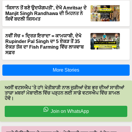
'ਕਿਸਾਨ ਤੋਂ ਬਣੇ ਉਦਯੋਗਪਤੀ', ਦੇਖੋ Amritsar ਦੇ
Manjit Singh Randhawa ਦੀ ਮਿਹਨਤ ਨੇ
ਕਿਵੇਂ ਬਦਲੀ ਕਿਸਮਤ
ਨਵੀਂ ਸੋਚ + ਦ੍ਰਿੜ ਇਰਾਦਾ = ਕਾਮਯਾਬੀ, ਦੇਖੋ
Rupinder Pal Singh ਦਾ 5 ਏਕੜ ਤੋਂ 35
ਏਕੜ ਤੱਕ ਦਾ Fish Farming ਵਿੱਚ ਲਾਜਵਾਬ
ਸਫ਼ਰ
More Stories
ਅਸੀਂ ਵਟਸਐਪ 'ਤੇ ਹਾਂ! ਖੇਤੀਬਾੜੀ ਨਾਲ ਜੁੜੀਆਂ ਦੇਸ਼ ਭਰ ਦੀਆਂ ਸਾਰੀਆਂ
ਤਾਜ਼ਾ ਖ਼ਬਰਾਂ ਮੋਬਾਈਲ ਵਿੱਚ ਪੜ੍ਹਨ ਲਈ ਸਾਡੇ ਵਟਸਐਪ ਵਿੱਚ ਸ਼ਾਮਲ
ਹੋਵੋ।
Join on WhatsApp