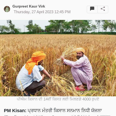
Gurpreet Kaur Virk
Thursday, 27 April 2023 12:45 PM
ਪੀਐਮ ਕਿਸਾਨ ਦੀ 14ਵੀਂ ਕਿਸਤ ਲਈ ਮਿਲਣਗੇ 4000 ਰੁਪਏ
PM Kisan:
ਪ੍ਰਧਾਨ ਮੰਤਰੀ ਕਿਸਾਨ ਸਨਮਾਨ ਨਿਧੀ ਯੋਜਨਾ