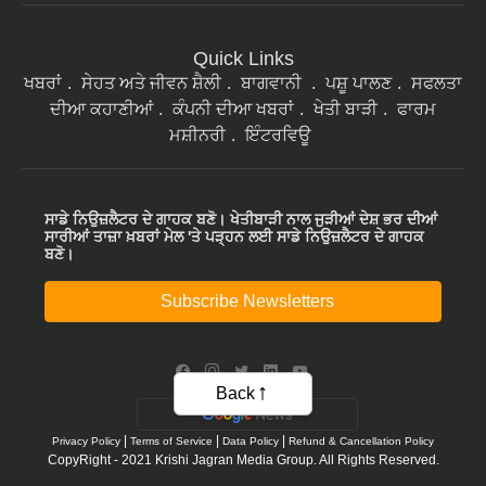
Quick Links
ਖਬਰਾਂ
ਸੇਹਤ ਅਤੇ ਜੀਵਨ ਸ਼ੈਲੀ
ਬਾਗਵਾਨੀ
ਪਸ਼ੂ ਪਾਲਣ
ਸਫਲਤਾ
ਦੀਆ ਕਹਾਣੀਆਂ
ਕੰਪਨੀ ਦੀਆ ਖਬਰਾਂ
ਖੇਤੀ ਬਾੜੀ
ਫਾਰਮ
ਮਸ਼ੀਨਰੀ
ਇੰਟਰਵਿਊ
ਸਾਡੇ ਨਿਉਜ਼ਲੈਟਰ ਦੇ ਗਾਹਕ ਬਣੋ। ਖੇਤੀਬਾੜੀ ਨਾਲ ਜੁੜੀਆਂ ਦੇਸ਼ ਭਰ ਦੀਆਂ
ਸਾਰੀਆਂ ਤਾਜ਼ਾ ਖ਼ਬਰਾਂ ਮੇਲ 'ਤੇ ਪੜ੍ਹਨ ਲਈ ਸਾਡੇ ਨਿਉਜ਼ਲੈਟਰ ਦੇ ਗਾਹਕ
ਬਣੋ।
Subscribe Newsletters
Back
|
|
|
Privacy Policy
Terms of Service
Data Policy
Refund & Cancellation Policy
CopyRight - 2021 Krishi Jagran Media Group. All Rights Reserved.