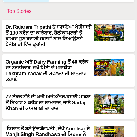
Top Stories
Dr. Rajaram Tripathi ਨੇ ਬਣਾਇਆ ਖੇਤੀਬਾੜੀ
ਤੋਂ 100 ਕਰੋੜ ਦਾ ਕਾਰੋਬਾਰ, ਹੈਲੀਕਾਪਟਰਾਂ ਤੋਂ
ਬਾਅਦ ਹੁਣ ਹਵਾਈ ਜਹਾਜ਼ਾਂ ਨਾਲ ਲਿਆਉਣਗੇ
ਖੇਤੀਬਾੜੀ ਵਿੱਚ ਕ੍ਰਾਂਤੀ
Organic ਅਤੇ Dairy Farming ਤੋਂ 40 ਕਰੋੜ
ਦਾ ਟਰਨਓਵਰ, ਦੇਖੋ ਮਿੱਟੀ ਦੇ ਮਹਾਯੋਧਾ
Lekhram Yadav ਦੀ ਸਫਲਤਾ ਦੀ ਸ਼ਾਨਦਾਰ
ਕਹਾਣੀ
72 ਏਕੜ ਗੰਨੇ ਦੀ ਖੇਤੀ ਅਤੇ ਅੰਤਰ-ਫਸਲੀ ਮਾਡਲ
ਤੋਂ ਤਿਆਰ 2 ਕਰੋੜ ਦਾ ਸਾਮਰਾਜ, ਜਾਣੋ Sartaj
Khan ਦੀ ਕਾਮਯਾਬੀ ਦਾ ਰਾਜ
'ਕਿਸਾਨ ਤੋਂ ਬਣੇ ਉਦਯੋਗਪਤੀ', ਦੇਖੋ Amritsar ਦੇ
Manjit Singh Randhawa ਦੀ ਮਿਹਨਤ ਨੇ