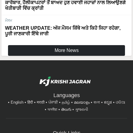
ਕਾਰੋਬਾਰ, ਹੈਲੀਕਾਪਟਰਾਂ ਤੋਂ ਬਾਅਦ ਹੁਣ ਹਵਾਈ ਜਹਾਜ਼ਾਂ ਨਾਲ ਲਿਆਉਣਗੇ
ਖੇਤੀਬਾੜੀ ਵਿੱਚ ਕ੍ਰਾਂਤੀ
ਮੌਸਮ
WEATHER UPDATE: ਅੱਜ ਮੌਸਮ ਕਿੱਥੇ ਅਤੇ ਕਿਹੋ ਜਿਹਾ ਰਹੇਗਾ,
ਪੂਰੀ ਜਾਣਕਾਰੀ ਇੱਥੇ ਜਾਰੀ
More News
Languages
English
हिंदी
मराठी
ਪੰਜਾਬੀ
தமிழ்
മലയാളം
বাংলা
ಕನ್ನಡ
ଓଡିଆ
অসমীয়া
తెలుగు
ગુજરાતી
Quick Links