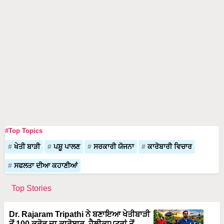
#Top Topics
ਖੇਤੀ ਬਾੜੀ
ਪਸ਼ੂ ਪਾਲਣ
ਸਰਕਾਰੀ ਯੋਜਨਾ
ਕਾਰੋਬਾਰੀ ਵਿਚਾਰ
ਸਫਲਤਾ ਦੀਆ ਕਹਾਣੀਆਂ
Top Stories
Dr. Rajaram Tripathi ਨੇ ਬਣਾਇਆ ਖੇਤੀਬਾੜੀ
ਤੋਂ 100 ਕਰੋੜ ਦਾ ਕਾਰੋਬਾਰ, ਹੈਲੀਕਾਪਟਰਾਂ ਤੋਂ