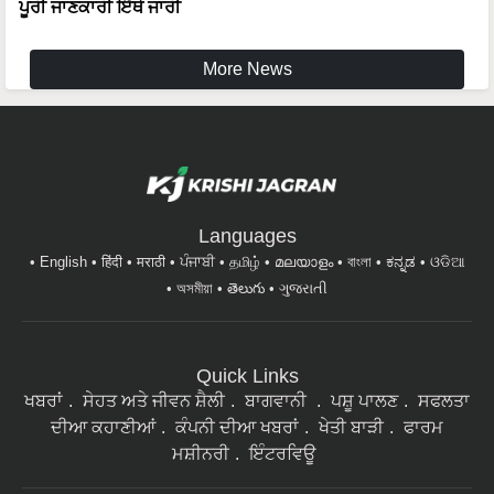
ਪੂਰੀ ਜਾਣਕਾਰੀ ਇੱਥੇ ਜਾਰੀ
More News
Languages
English
हिंदी
मराठी
ਪੰਜਾਬੀ
தமிழ்
മലയാളം
বাংলা
ಕನ್ನಡ
ଓଡିଆ
অসমীয়া
తెలుగు
ગુજરાતી
Quick Links
ਖਬਰਾਂ
ਸੇਹਤ ਅਤੇ ਜੀਵਨ ਸ਼ੈਲੀ
ਬਾਗਵਾਨੀ
ਪਸ਼ੂ ਪਾਲਣ
ਸਫਲਤਾ
ਦੀਆ ਕਹਾਣੀਆਂ
ਕੰਪਨੀ ਦੀਆ ਖਬਰਾਂ
ਖੇਤੀ ਬਾੜੀ
ਫਾਰਮ
ਮਸ਼ੀਨਰੀ
ਇੰਟਰਵਿਊ