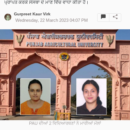
ਪ੍ਰਾਪਤ ਕਰਕੇ ਸੰਸਥਾ ਦੇ ਮਾਣ ਵਿੱਚ ਵਾਧਾ ਕੀਤਾ ਹੈ।
Gurpreet Kaur Virk
Wednesday, 22 March 2023 04:07 PM
PAU ਦੀਆਂ 2 ਵਿਦਿਆਰਥਣਾਂ ਨੇ ਮਾਰੀਆਂ ਮੱਲਾਂ