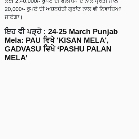
ਲਈ 2,40,000/- ਰੁਪਏ ਦੀ ਫੈਲੋਸ਼ਿਪ ਦੇ ਨਾਲ ਪ੍ਰਤੀ ਸਾਲ
20,000/- ਰੁਪਏ ਦੀ ਅਚਨਚੇਤੀ ਗ੍ਰਾਂਟ ਨਾਲ ਵੀ ਨਿਵਾਜ਼ਿਆ
ਜਾਏਗਾ।
ਇਹ ਵੀ ਪੜ੍ਹੋ :
24-25 March Punjab
Mela: PAU ਵਿਖੇ 'KISAN MELA',
GADVASU ਵਿਖੇ ‘PASHU PALAN
MELA’