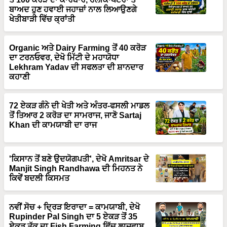
ਬਾਅਦ ਹੁਣ ਹਵਾਈ ਜਹਾਜ਼ਾਂ ਨਾਲ ਲਿਆਉਣਗੇ
ਖੇਤੀਬਾੜੀ ਵਿੱਚ ਕ੍ਰਾਂਤੀ
Organic ਅਤੇ Dairy Farming ਤੋਂ 40 ਕਰੋੜ
ਦਾ ਟਰਨਓਵਰ, ਦੇਖੋ ਮਿੱਟੀ ਦੇ ਮਹਾਯੋਧਾ
Lekhram Yadav ਦੀ ਸਫਲਤਾ ਦੀ ਸ਼ਾਨਦਾਰ
ਕਹਾਣੀ
72 ਏਕੜ ਗੰਨੇ ਦੀ ਖੇਤੀ ਅਤੇ ਅੰਤਰ-ਫਸਲੀ ਮਾਡਲ
ਤੋਂ ਤਿਆਰ 2 ਕਰੋੜ ਦਾ ਸਾਮਰਾਜ, ਜਾਣੋ Sartaj
Khan ਦੀ ਕਾਮਯਾਬੀ ਦਾ ਰਾਜ
'ਕਿਸਾਨ ਤੋਂ ਬਣੇ ਉਦਯੋਗਪਤੀ', ਦੇਖੋ Amritsar ਦੇ
Manjit Singh Randhawa ਦੀ ਮਿਹਨਤ ਨੇ
ਕਿਵੇਂ ਬਦਲੀ ਕਿਸਮਤ
ਨਵੀਂ ਸੋਚ + ਦ੍ਰਿੜ ਇਰਾਦਾ = ਕਾਮਯਾਬੀ, ਦੇਖੋ
Rupinder Pal Singh ਦਾ 5 ਏਕੜ ਤੋਂ 35
ਏਕੜ ਤੱਕ ਦਾ Fish Farming ਵਿੱਚ ਲਾਜਵਾਬ