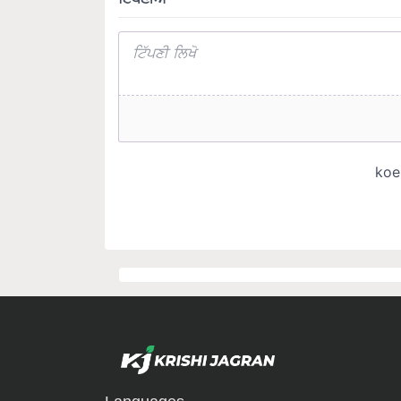
Languages
English
हिंदी
मराठी
ਪੰਜਾਬੀ
தமிழ்
മലയാളം
বাংলা
ಕ