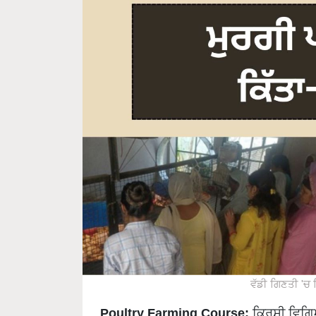
ਵੱਡੀ ਗਿਣਤੀ 'ਚ 
Poultry Farming Course:
ਕ੍ਰਿਸ਼ੀ ਵਿਗਿ