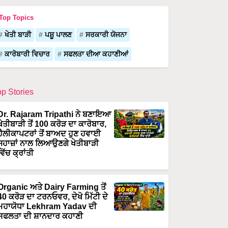
Top Topics
ਖੇਤੀ ਬਾੜੀ
ਪਸ਼ੂ ਪਾਲਣ
ਸਰਕਾਰੀ ਯੋਜਨਾ
ਕਾਰੋਬਾਰੀ ਵਿਚਾਰ
ਸਫਲਤਾ ਦੀਆ ਕਹਾਣੀਆਂ
op Stories
Dr. Rajaram Tripathi ਨੇ ਬਣਾਇਆ
ਖੇਤੀਬਾੜੀ ਤੋਂ 100 ਕਰੋੜ ਦਾ ਕਾਰੋਬਾਰ,
ਹੈਲੀਕਾਪਟਰਾਂ ਤੋਂ ਬਾਅਦ ਹੁਣ ਹਵਾਈ
ਜਹਾਜ਼ਾਂ ਨਾਲ ਲਿਆਉਣਗੇ ਖੇਤੀਬਾੜੀ
ਵਿੱਚ ਕ੍ਰਾਂਤੀ
Organic ਅਤੇ Dairy Farming ਤੋਂ
40 ਕਰੋੜ ਦਾ ਟਰਨਓਵਰ, ਦੇਖੋ ਮਿੱਟੀ ਦੇ
ਮਹਾਯੋਧਾ Lekhram Yadav ਦੀ
ਸਫਲਤਾ ਦੀ ਸ਼ਾਨਦਾਰ ਕਹਾਣੀ