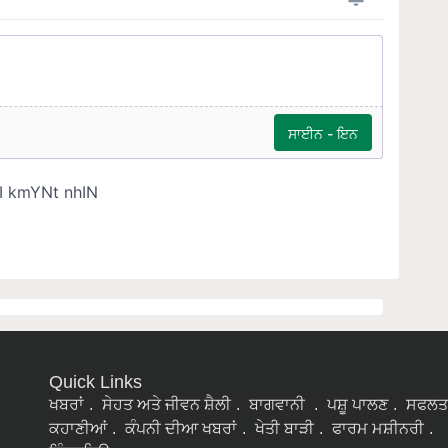
Quick Links
ਖਬਰਾਂ
ਸੇਹਤ ਅਤੇ ਜੀਵਨ ਸ਼ੈਲੀ
ਬਾਗਵਾਨੀ
ਪਸ਼ੂ ਪਾਲਣ
ਸਫਲਤ
ਕਹਾਣੀਆਂ
ਕੰਪਨੀ ਦੀਆ ਖਬਰਾਂ
ਖੇਤੀ ਬਾੜੀ
ਫਾਰਮ ਮਸ਼ੀਨਰੀ
ਇੰਟਰਵਿਊ
ನ್ನಡ