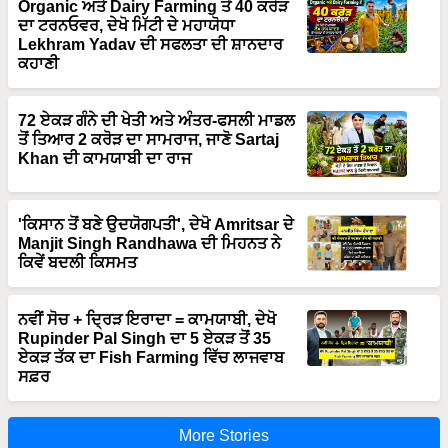
Organic ਅਤੇ Dairy Farming ਤੋਂ 40 ਕਰੋੜ
ਦਾ ਟਰਨਓਵਰ, ਦੇਖੋ ਮਿੱਟੀ ਦੇ ਮਹਾਯੋਧਾ
Lekhram Yadav ਦੀ ਸਫਲਤਾ ਦੀ ਸ਼ਾਨਦਾਰ
ਕਹਾਣੀ
72 ਏਕੜ ਗੰਨੇ ਦੀ ਖੇਤੀ ਅਤੇ ਅੰਤਰ-ਫਸਲੀ ਮਾਡਲ
ਤੋਂ ਤਿਆਰ 2 ਕਰੋੜ ਦਾ ਸਾਮਰਾਜ, ਜਾਣੋ Sartaj
Khan ਦੀ ਕਾਮਯਾਬੀ ਦਾ ਰਾਜ
'ਕਿਸਾਨ ਤੋਂ ਬਣੇ ਉਦਯੋਗਪਤੀ', ਦੇਖੋ Amritsar ਦੇ
Manjit Singh Randhawa ਦੀ ਮਿਹਨਤ ਨੇ
ਕਿਵੇਂ ਬਦਲੀ ਕਿਸਮਤ
ਨਵੀਂ ਸੋਚ + ਦ੍ਰਿੜ ਇਰਾਦਾ = ਕਾਮਯਾਬੀ, ਦੇਖੋ
Rupinder Pal Singh ਦਾ 5 ਏਕੜ ਤੋਂ 35
ਏਕੜ ਤੱਕ ਦਾ Fish Farming ਵਿੱਚ ਲਾਜਵਾਬ
ਸਫ਼ਰ
More Stories