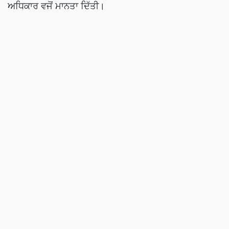
ਅਧਿਕਾਰ ਵਜੋਂ ਮਾਨਤਾ ਦਿੱਤੀ।