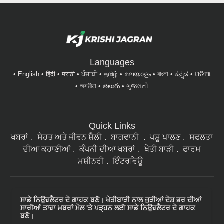
Languages
English
हिंदी
मराठी
ਪੰਜਾਬੀ
தமிழ்
മലയാളം
বাংলা
ಕನ್ನಡ
ଓଡିଆ
অসমীয়া
తెలుగు
ગુજરાતી
Quick Links
ਖਬਰਾਂ
ਸੇਹਤ ਅਤੇ ਜੀਵਨ ਸ਼ੈਲੀ
ਬਾਗਵਾਨੀ
ਪਸ਼ੂ ਪਾਲਣ
ਸਫਲਤਾ
ਦੀਆ ਕਹਾਣੀਆਂ
ਕੰਪਨੀ ਦੀਆ ਖਬਰਾਂ
ਖੇਤੀ ਬਾੜੀ
ਫਾਰਮ
ਮਸ਼ੀਨਰੀ
ਇੰਟਰਵਿਊ
ਸਾਡੇ ਨਿਉਜ਼ਲੈਟਰ ਦੇ ਗਾਹਕ ਬਣੋ। ਖੇਤੀਬਾੜੀ ਨਾਲ ਜੁੜੀਆਂ ਦੇਸ਼ ਭਰ ਦੀਆਂ
ਸਾਰੀਆਂ ਤਾਜ਼ਾ ਖ਼ਬਰਾਂ ਮੇਲ 'ਤੇ ਪੜ੍ਹਨ ਲਈ ਸਾਡੇ ਨਿਉਜ਼ਲੈਟਰ ਦੇ ਗਾਹਕ
ਬਣੋ।