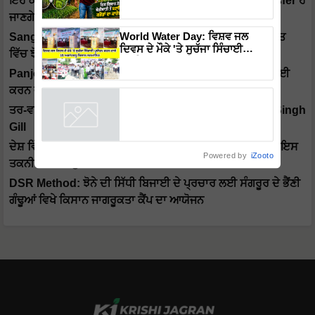
ਇਹ ਕੰਮ ਕਰਦਿਆਂ ਹੀ ਕਿਸਾਨਾਂ ਦੇ Account ਵਿੱਚ Direct Transfer ਹੋ
ਕਾਰੋਬਾਰ
ਜਾਣਗੇ 1500 ਰੁਪਏ
World Water Day: ਵਿਸ਼ਵ ਜਲ
Sangrur ਜ਼ਿਲ੍ਹੇ ਦੇ Progressive Farmer ਸੁਖਪਾਲ ਸਿੰਘ ਦੇ ਖੇਤ
ਦਿਵਸ ਦੇ ਮੌਕੇ 'ਤੇ ਸੁਚੱਜਾ ਸਿੰਚਾਈ
ਵਿੱਚ ਝੋਨੇ ਦੀ ਸਿੱਧੀ ਬਿਜਾਈ 'ਤੇ ਖੇਤ ਦਿਵਸ ਦਾ ਆਯੋਜਨ
ਪ੍ਰਬੰਧਨ ਕਰਨ ਵਾਲੇ 15 ਅਗਾਂਹਵਧੂ
ਕਿਸਾਨ ਸਨਮਾਨਿਤ
Panjore Village: ਜ਼ਿਲ੍ਹਾ ਹੁਸ਼ਿਆਰਪੁਰ ਵਿੱਚ ਝੋਨੇ ਦੀ ਸਿੱਧੀ ਬਿਜਾਈ
ਕਰਨ ਵਾਲਾ ਮੋਹਰੀ ਪਿੰਡ ਪੰਜੌੜ
ਤਰ-ਵਤਰ ਤਕਨੀਕ ਰਾਹੀਂ ਝੋਨੇ ਦੀ ਸਿੱਧੀ ਬਿਜਾਈ ਕਰੋ: Dr. Jasvir Singh
Gill
ਦੇਸ਼ ਵਿੱਚ DSR Technique ਨੂੰ ਕਿਉਂ ਦਿੱਤਾ ਜਾ ਰਿਹੈ ਹੁਲਾਰਾ, ਜਾਣੋ ਇਸ
Powered by
iZooto
ਤਕਨੀਕ ਦੀਆਂ ਚੁਣੌਤੀਆਂ ਅਤੇ ਹੱਲ
DSR Method: ਝੋਨੇ ਦੀ ਸਿੱਧੀ ਬਿਜਾਈ ਦੇ ਪ੍ਰਚਾਰ ਲਈ ਸੰਗਰੂਰ ਦੇ ਭੈਂਣੀ
ਗੰਢੂਆਂ ਵਿਖੇ ਕਿਸਾਨ ਜਾਗਰੂਕਤਾ ਕੈਂਪ ਦਾ ਆਯੋਜਨ