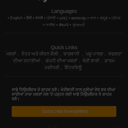
Languages
English
हिंदी
मराठी
ਪੰਜਾਬੀ
தமிழ்
മലയാളം
বাংলা
ಕನ್ನಡ
ଓଡିଆ
অসমীয়া
తెలుగు
ગુજરાતી
Quick Links
ਖਬਰਾਂ
ਸੇਹਤ ਅਤੇ ਜੀਵਨ ਸ਼ੈਲੀ
ਬਾਗਵਾਨੀ
ਪਸ਼ੂ ਪਾਲਣ
ਸਫਲਤਾ
ਦੀਆ ਕਹਾਣੀਆਂ
ਕੰਪਨੀ ਦੀਆ ਖਬਰਾਂ
ਖੇਤੀ ਬਾੜੀ
ਫਾਰਮ
ਮਸ਼ੀਨਰੀ
ਇੰਟਰਵਿਊ
ਸਾਡੇ ਨਿਉਜ਼ਲੈਟਰ ਦੇ ਗਾਹਕ ਬਣੋ। ਖੇਤੀਬਾੜੀ ਨਾਲ ਜੁੜੀਆਂ ਦੇਸ਼ ਭਰ ਦੀਆਂ
ਸਾਰੀਆਂ ਤਾਜ਼ਾ ਖ਼ਬਰਾਂ ਮੇਲ 'ਤੇ ਪੜ੍ਹਨ ਲਈ ਸਾਡੇ ਨਿਉਜ਼ਲੈਟਰ ਦੇ ਗਾਹਕ
ਬਣੋ।
Subscribe Newsletters