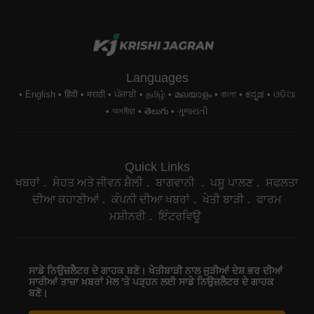
Languages
English
हिंदी
मराठी
ਪੰਜਾਬੀ
தமிழ்
മലയാളം
বাংলা
ಕನ್ನಡ
ଓଡିଆ
অসমীয়া
తెలుగు
ગુજરાતી
Quick Links
ਖਬਰਾਂ
ਸੇਹਤ ਅਤੇ ਜੀਵਨ ਸ਼ੈਲੀ
ਬਾਗਵਾਨੀ
ਪਸ਼ੂ ਪਾਲਣ
ਸਫਲਤਾ
ਦੀਆ ਕਹਾਣੀਆਂ
ਕੰਪਨੀ ਦੀਆ ਖਬਰਾਂ
ਖੇਤੀ ਬਾੜੀ
ਫਾਰਮ
ਮਸ਼ੀਨਰੀ
ਇੰਟਰਵਿਊ
ਸਾਡੇ ਨਿਉਜ਼ਲੈਟਰ ਦੇ ਗਾਹਕ ਬਣੋ। ਖੇਤੀਬਾੜੀ ਨਾਲ ਜੁੜੀਆਂ ਦੇਸ਼ ਭਰ ਦੀਆਂ
ਸਾਰੀਆਂ ਤਾਜ਼ਾ ਖ਼ਬਰਾਂ ਮੇਲ 'ਤੇ ਪੜ੍ਹਨ ਲਈ ਸਾਡੇ ਨਿਉਜ਼ਲੈਟਰ ਦੇ ਗਾਹਕ
ਬਣੋ।