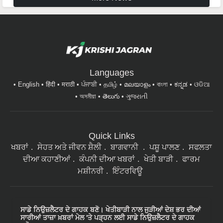
Languages
English
हिंदी
मराठी
ਪੰਜਾਬੀ
தமிழ்
മലയാളം
বাংলা
ಕನ್ನಡ
ଓଡିଆ
অসমীয়া
తెలుగు
ગુજરાતી
Quick Links
ਖਬਰਾਂ
ਸੇਹਤ ਅਤੇ ਜੀਵਨ ਸ਼ੈਲੀ
ਬਾਗਵਾਨੀ
ਪਸ਼ੂ ਪਾਲਣ
ਸਫਲਤਾ
ਦੀਆ ਕਹਾਣੀਆਂ
ਕੰਪਨੀ ਦੀਆ ਖਬਰਾਂ
ਖੇਤੀ ਬਾੜੀ
ਫਾਰਮ
ਮਸ਼ੀਨਰੀ
ਇੰਟਰਵਿਊ
ਸਾਡੇ ਨਿਉਜ਼ਲੈਟਰ ਦੇ ਗਾਹਕ ਬਣੋ। ਖੇਤੀਬਾੜੀ ਨਾਲ ਜੁੜੀਆਂ ਦੇਸ਼ ਭਰ ਦੀਆਂ
ਸਾਰੀਆਂ ਤਾਜ਼ਾ ਖ਼ਬਰਾਂ ਮੇਲ 'ਤੇ ਪੜ੍ਹਨ ਲਈ ਸਾਡੇ ਨਿਉਜ਼ਲੈਟਰ ਦੇ ਗਾਹਕ