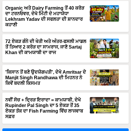
Organic ਅਤੇ Dairy Farming ਤੋਂ 40 ਕਰੋੜ
ਦਾ ਟਰਨਓਵਰ, ਦੇਖੋ ਮਿੱਟੀ ਦੇ ਮਹਾਯੋਧਾ
Lekhram Yadav ਦੀ ਸਫਲਤਾ ਦੀ ਸ਼ਾਨਦਾਰ
ਕਹਾਣੀ
72 ਏਕੜ ਗੰਨੇ ਦੀ ਖੇਤੀ ਅਤੇ ਅੰਤਰ-ਫਸਲੀ ਮਾਡਲ
ਤੋਂ ਤਿਆਰ 2 ਕਰੋੜ ਦਾ ਸਾਮਰਾਜ, ਜਾਣੋ Sartaj
Khan ਦੀ ਕਾਮਯਾਬੀ ਦਾ ਰਾਜ
'ਕਿਸਾਨ ਤੋਂ ਬਣੇ ਉਦਯੋਗਪਤੀ', ਦੇਖੋ Amritsar ਦੇ
Manjit Singh Randhawa ਦੀ ਮਿਹਨਤ ਨੇ
ਕਿਵੇਂ ਬਦਲੀ ਕਿਸਮਤ
ਨਵੀਂ ਸੋਚ + ਦ੍ਰਿੜ ਇਰਾਦਾ = ਕਾਮਯਾਬੀ, ਦੇਖੋ
Rupinder Pal Singh ਦਾ 5 ਏਕੜ ਤੋਂ 35
ਏਕੜ ਤੱਕ ਦਾ Fish Farming ਵਿੱਚ ਲਾਜਵਾਬ
ਸਫ਼ਰ