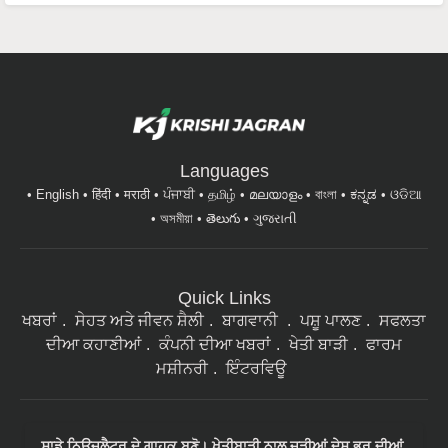
Languages
English
हिंदी
मराठी
ਪੰਜਾਬੀ
தமிழ்
മലയാളം
বাংলা
ಕನ್ನಡ
ଓଡିଆ
অসমীয়া
తెలుగు
ગુજરાતી
Quick Links
ਖਬਰਾਂ
ਸੇਹਤ ਅਤੇ ਜੀਵਨ ਸ਼ੈਲੀ
ਬਾਗਵਾਨੀ
ਪਸ਼ੂ ਪਾਲਣ
ਸਫਲਤਾ
ਦੀਆ ਕਹਾਣੀਆਂ
ਕੰਪਨੀ ਦੀਆ ਖਬਰਾਂ
ਖੇਤੀ ਬਾੜੀ
ਫਾਰਮ
ਮਸ਼ੀਨਰੀ
ਇੰਟਰਵਿਊ
ਸਾਡੇ ਨਿਉਜ਼ਲੈਟਰ ਦੇ ਗਾਹਕ ਬਣੋ। ਖੇਤੀਬਾੜੀ ਨਾਲ ਜੁੜੀਆਂ ਦੇਸ਼ ਭਰ ਦੀਆਂ