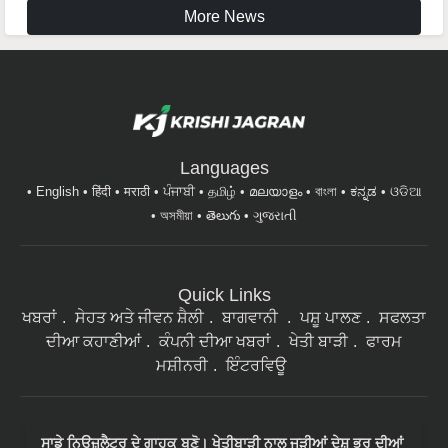
Languages
English
हिंदी
मराठी
ਪੰਜਾਬੀ
தமிழ்
മലയാളം
বাংলা
ಕನ್ನಡ
ଓଡିଆ
অসমীয়া
తెలుగు
ગુજરાતી
Quick Links
ਖਬਰਾਂ
ਸੇਹਤ ਅਤੇ ਜੀਵਨ ਸ਼ੈਲੀ
ਬਾਗਵਾਨੀ
ਪਸ਼ੂ ਪਾਲਣ
ਸਫਲਤਾ
ਦੀਆ ਕਹਾਣੀਆਂ
ਕੰਪਨੀ ਦੀਆ ਖਬਰਾਂ
ਖੇਤੀ ਬਾੜੀ
ਫਾਰਮ
ਮਸ਼ੀਨਰੀ
ਇੰਟਰਵਿਊ
ਸਾਡੇ ਨਿਉਜ਼ਲੈਟਰ ਦੇ ਗਾਹਕ ਬਣੋ। ਖੇਤੀਬਾੜੀ ਨਾਲ ਜੁੜੀਆਂ ਦੇਸ਼ ਭਰ ਦੀਆਂ
ਸਾਰੀਆਂ ਤਾਜ਼ਾ ਖ਼ਬਰਾਂ ਮੇਲ 'ਤੇ ਪੜ੍ਹਨ ਲਈ ਸਾਡੇ ਨਿਉਜ਼ਲੈਟਰ ਦੇ ਗਾਹਕ
ਬਣੋ।