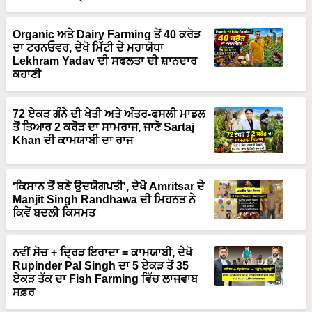
Organic ਅਤੇ Dairy Farming ਤੋਂ 40 ਕਰੋੜ
ਦਾ ਟਰਨਓਵਰ, ਦੇਖੋ ਮਿੱਟੀ ਦੇ ਮਹਾਯੋਧਾ
Lekhram Yadav ਦੀ ਸਫਲਤਾ ਦੀ ਸ਼ਾਨਦਾਰ
ਕਹਾਣੀ
72 ਏਕੜ ਗੰਨੇ ਦੀ ਖੇਤੀ ਅਤੇ ਅੰਤਰ-ਫਸਲੀ ਮਾਡਲ
ਤੋਂ ਤਿਆਰ 2 ਕਰੋੜ ਦਾ ਸਾਮਰਾਜ, ਜਾਣੋ Sartaj
Khan ਦੀ ਕਾਮਯਾਬੀ ਦਾ ਰਾਜ
'ਕਿਸਾਨ ਤੋਂ ਬਣੇ ਉਦਯੋਗਪਤੀ', ਦੇਖੋ Amritsar ਦੇ
Manjit Singh Randhawa ਦੀ ਮਿਹਨਤ ਨੇ
ਕਿਵੇਂ ਬਦਲੀ ਕਿਸਮਤ
ਨਵੀਂ ਸੋਚ + ਦ੍ਰਿੜ ਇਰਾਦਾ = ਕਾਮਯਾਬੀ, ਦੇਖੋ
Rupinder Pal Singh ਦਾ 5 ਏਕੜ ਤੋਂ 35
ਏਕੜ ਤੱਕ ਦਾ Fish Farming ਵਿੱਚ ਲਾਜਵਾਬ
ਸਫ਼ਰ