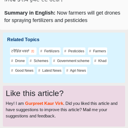
Summary in English:
Now farmers will get drones
for spraying fertilizers and pesticides
Related Topics
ਟਰੈਂਡਿੰਗ ਖਬਰਾਂ
Fertilizers
Pesticides
Farmers
Drone
Schemes
Government scheme
Khad
Good News
Latest News
Agri News
Like this article?
Hey! I am
Gurpreet Kaur Virk
. Did you liked this article and
have suggestions to improve this article?
Mail
me your
suggestions and feedback.