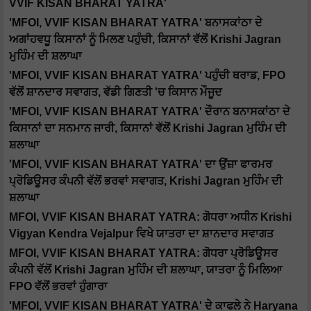
VVIF KISAN BHARAT YATRA'
'MFOI, VVIF KISAN BHARAT YATRA' ਬਨਾਸਕਾਂਠਾ ਦੇ
ਅਗਾਂਹਵਧੂ ਕਿਸਾਨਾਂ ਨੂੰ ਮਿਲਣ ਪਹੁੰਚੀ, ਕਿਸਾਨਾਂ ਵੱਲੋਂ Krishi Jagran
ਮੁਹਿੰਮ ਦੀ ਸ਼ਲਾਘਾ
'MFOI, VVIF KISAN BHARAT YATRA' ਪਹੁੰਚੀ ਥਰਾਡ, FPO
ਵੱਲੋਂ ਸ਼ਾਨਦਾਰ ਸਵਾਗਤ, ਵੱਡੀ ਗਿਣਤੀ 'ਚ ਕਿਸਾਨ ਮੌਜੂਦ
'MFOI, VVIF KISAN BHARAT YATRA' ਦੌਰਾਨ ਬਨਾਸਕਾਂਠਾ ਦੇ
ਕਿਸਾਨਾਂ ਦਾ ਸਨਮਾਨ ਜਾਰੀ, ਕਿਸਾਨਾਂ ਵੱਲੋਂ Krishi Jagran ਮੁਹਿੰਮ ਦੀ
ਸ਼ਲਾਘਾ
'MFOI, VVIF KISAN BHARAT YATRA' ਦਾ ਉਂਜ਼ਾ ਫਾਰਮਰ
ਪ੍ਰੋਡਿਊਸਰ ਕੰਪਨੀ ਵੱਲੋਂ ਭਰਵਾਂ ਸਵਾਗਤ, Krishi Jagran ਮੁਹਿੰਮ ਦੀ
ਸ਼ਲਾਘਾ
MFOI, VVIF KISAN BHARAT YATRA: ਗੋਧਰਾ ਅਧੀਨ Krishi
Vigyan Kendra Vejalpur ਵਿਖੇ ਯਾਤਰਾ ਦਾ ਸ਼ਾਨਦਾਰ ਸਵਾਗਤ
MFOI, VVIF KISAN BHARAT YATRA: ਗੋਧਰਾ ਪ੍ਰੋਡਿਊਸਰ
ਕੰਪਨੀ ਵੱਲੋਂ Krishi Jagran ਮੁਹਿੰਮ ਦੀ ਸ਼ਲਾਘਾ, ਯਾਤਰਾ ਨੂੰ ਮਿਲਿਆ
FPO ਵੱਲੋਂ ਭਰਵਾਂ ਹੁੰਗਾਰਾ
'MFOI, VVIF KISAN BHARAT YATRA' ਦੇ ਕਾਫਲੇ ਨੇ Haryana