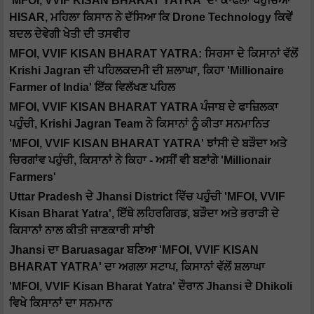
'MFOI, VVIF KISAN BHARAT YATRA' ਦਾ ਕਾਫਲਾ ਪਹੁੰਚਿਆ
HISAR, ਮਹਿਲਾ ਕਿਸਾਨ ਨੇ ਦੱਸਿਆ ਕਿ Drone Technology ਕਿਵੇਂ
ਬਦਲ ਦੇਵੇਗੀ ਖੇਤੀ ਦੀ ਤਸਵੀਰ
MFOI, VVIF KISAN BHARAT YATRA: ਸਿਰਸਾ ਦੇ ਕਿਸਾਨਾਂ ਵੱਲੋਂ
Krishi Jagran ਦੀ ਪਹਿਲਕਦਮੀ ਦੀ ਸ਼ਲਾਘਾ, ਕਿਹਾ 'Millionaire
Farmer of India' ਇੱਕ ਵਿਲੱਖਣ ਪਹਿਲ
MFOI, VVIF KISAN BHARAT YATRA ਪੰਜਾਬ ਦੇ ਫਾਜ਼ਿਲਕਾ
ਪਹੁੰਚੀ, Krishi Jagran Team ਨੇ ਕਿਸਾਨਾਂ ਨੂੰ ਕੀਤਾ ਸਨਮਾਨਿਤ
'MFOI, VVIF KISAN BHARAT YATRA' ਝਾਂਸੀ ਦੇ ਬੜੌਦਾ ਅਤੇ
ਚਿਰਗਾਂਵ ਪਹੁੰਚੀ, ਕਿਸਾਨਾਂ ਨੇ ਕਿਹਾ - ਅਸੀਂ ਵੀ ਬਣਾਂਗੇ 'Millionair
Farmers'
Uttar Pradesh ਦੇ Jhansi District ਵਿੱਚ ਪਹੁੰਚੀ 'MFOI, VVIF
Kisan Bharat Yatra', ਇੱਥੇ ਲਹਿਰਗਿਰਡ, ਬੜੌਦਾ ਅਤੇ ਭਰਾੜੀ ਦੇ
ਕਿਸਾਨਾਂ ਨਾਲ ਕੀਤੀ ਜਾਣਕਾਰੀ ਸਾਂਝੀ
Jhansi ਦਾ Baruasagar ਬਣਿਆ 'MFOI, VVIF KISAN
BHARAT YATRA' ਦਾ ਅਗਲਾ ਸਟਾਪ, ਕਿਸਾਨਾਂ ਵੱਲੋਂ ਸ਼ਲਾਘਾ
'MFOI, VVIF Kisan Bharat Yatra' ਦੌਰਾਨ Jhansi ਦੇ Dhikoli
ਵਿਖੇ ਕਿਸਾਨਾਂ ਦਾ ਸਨਮਾਨ