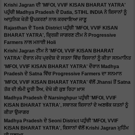
Krishi Jagran ਦੀ 'MFOI, VVIF KISAN BHARAT YATRA'
ਪਹੁੰਚੀ Madhya Pradesh ਦੇ Datia, STIHL INDIA ਨੇ ਕਿਸਾਨਾਂ ਨੂੰ
ਆਧੁਨਿਕ ਖੇਤੀ ਉਪਕਰਣਾਂ ਨਾਲ ਕਰਵਾਇਆ ਜਾਣੂ
Rajasthan ਦੇ Tonk District ਪਹੁੰਚੀ 'MFOI, VVIF KISAN
BHARAT YATRA', ਕ੍ਰਿਸ਼ੀ ਜਾਗਰਣ ਟੀਮ ਨੇ Progressive
Farmers ਨਾਲ ਮਨਾਈ Holi
Krishi Jagran ਟੀਮ ਨੇ 'MFOI, VVIF KISAN BHARAT
YATRA' ਦੌਰਾਨ ਮੱਧ ਪ੍ਰਦੇਸ਼ ਦੇ ਸਤਨਾ ਵਿੱਚ ਕਿਸਾਨਾਂ ਨੂੰ ਕੀਤਾ ਸਨਮਾਨਿਤ
'MFOI, VVIF KISAN BHARAT YATRA' ਦੌਰਾਨ Madhya
Pradesh ਦੇ Satna ਵਿੱਚ Progressive Farmers ਦਾ ਸਨਮਾਨ
'MFOI, VVIF KISAN BHARAT YATRA' ਵੱਲੋਂ Jhansi ਤੋਂ Satna
ਤੱਕ ਦੀ ਲੰਮੀ ਦੂਰੀ ਤੈਅ, ਦੇਖੋ ਕੀ ਕੁਝ ਰਿਹਾ ਖ਼ਾਸ
Madhya Pradesh ਦੇ Narsinghpur ਪਹੁੰਚੀ 'MFOI, VVIF
KISAN BHARAT YATRA', ਸਥਾਨਕ ਕਿਸਾਨਾਂ ਦੇ ਅਣਥੱਕ ਯਤਨਾਂ ਨੂੰ
ਕੀਤਾ ਉਜਾਗਰ
Madhya Pradesh ਦੇ Seoni District ਪਹੁੰਚੀ 'MFOI, VVIF
KISAN BHARAT YATRA', ਕਿਸਾਨਾਂ ਵੱਲੋਂ Krishi Jagran ਮੁਹਿੰਮ