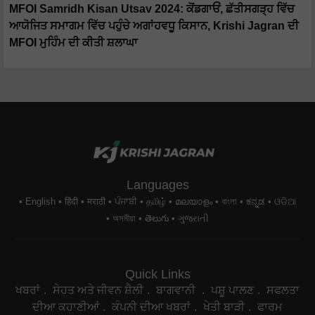
MFOI Samridh Kisan Utsav 2024: ਕੋਂਡਗਾਓਂ, ਛੱਤੀਸਗੜ੍ਹ ਵਿੱਚ
ਆਯੋਜਿਤ ਸਮਾਗਮ ਵਿੱਚ ਪਹੁੰਚੇ ਅਗਾਂਹਵਧੂ ਕਿਸਾਨ, Krishi Jagran ਦੀ
MFOI ਮੁਹਿੰਮ ਦੀ ਕੀਤੀ ਸ਼ਲਾਘਾ
Languages
English
हिंदी
मराठी
ਪੰਜਾਬੀ
தமிழ்
മലയാളം
বাংলা
ಕನ್ನಡ
ଓଡିଆ
অসমীয়া
తెలుగు
ગુજરાતી
Quick Links
ਖਬਰਾਂ
ਸੇਹਤ ਅਤੇ ਜੀਵਨ ਸ਼ੈਲੀ
ਬਾਗਵਾਨੀ
ਪਸ਼ੂ ਪਾਲਣ
ਸਫਲਤਾ
ਦੀਆ ਕਹਾਣੀਆਂ
ਕੰਪਨੀ ਦੀਆ ਖਬਰਾਂ
ਖੇਤੀ ਬਾੜੀ
ਫਾਰਮ