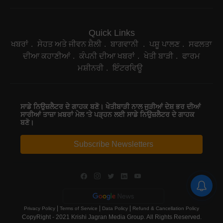
Quick Links
ਖਬਰਾਂ
ਸੇਹਤ ਅਤੇ ਜੀਵਨ ਸ਼ੈਲੀ
ਬਾਗਵਾਨੀ
ਪਸ਼ੂ ਪਾਲਣ
ਸਫਲਤਾ
ਦੀਆ ਕਹਾਣੀਆਂ
ਕੰਪਨੀ ਦੀਆ ਖਬਰਾਂ
ਖੇਤੀ ਬਾੜੀ
ਫਾਰਮ
ਮਸ਼ੀਨਰੀ
ਇੰਟਰਵਿਊ
ਸਾਡੇ ਨਿਉਜ਼ਲੈਟਰ ਦੇ ਗਾਹਕ ਬਣੋ। ਖੇਤੀਬਾੜੀ ਨਾਲ ਜੁੜੀਆਂ ਦੇਸ਼ ਭਰ ਦੀਆਂ
ਸਾਰੀਆਂ ਤਾਜ਼ਾ ਖ਼ਬਰਾਂ ਮੇਲ 'ਤੇ ਪੜ੍ਹਨ ਲਈ ਸਾਡੇ ਨਿਉਜ਼ਲੈਟਰ ਦੇ ਗਾਹਕ
ਬਣੋ।
Subscribe Newsletters
|
|
|
Privacy Policy
Terms of Service
Data Policy
Refund & Cancellation Policy
CopyRight - 2021 Krishi Jagran Media Group. All Rights Reserved.