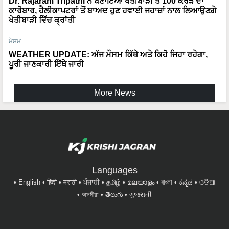
ਖੇਤੀਬਾੜੀ ਵਿੱਚ ਕ੍ਰਾਂਤੀ
ਮੌਸਮ
WEATHER UPDATE: ਅੱਜ ਮੌਸਮ ਕਿੱਥੇ ਅਤੇ ਕਿਹੋ ਜਿਹਾ ਰਹੇਗਾ,
ਪੂਰੀ ਜਾਣਕਾਰੀ ਇੱਥੇ ਜਾਰੀ
More News
Languages
English
हिंदी
मराठी
ਪੰਜਾਬੀ
தமிழ்
മലയാളം
বাংলা
ಕನ್ನಡ
ଓଡିଆ
অসমীয়া
తెలుగు
ગુજરાતી
Quick Links