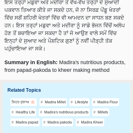
ਪਕਵਾਨ ਤਿਆਰ ਕੀਤੇ ਜਾ ਸਕਦੇ ਹਨ, ਜੋ ਨਾ ਸਿਰਫ਼ ਪੇਂਡੂ ਖੇਤਰਾਂ
ਵਿੱਚ ਸਗੋਂ ਸ਼ਹਿਰੀ ਖੇਤਰਾਂ ਵਿੱਚ ਵੀ ਆਮਦਨ ਦਾ ਸਾਧਨ ਬਣ ਸਕਦੇ
ਹਨ। ਇਸ ਤਰ੍ਹਾਂ ਮਡੁਵਾ ਅਤੇ ਮਦੀਰਾ ਨੂੰ ਸਾਡੇ ਭੋਜਨ ਵਿੱਚੋਂ ਅਲੋਪ
ਹੋਣ ਤੋਂ ਬਚਾਇਆ ਜਾ ਸਕਦਾ ਹੈ ਤਾਂ ਜੋ ਆਉਣ ਵਾਲੇ ਸਮੇਂ ਵਿੱਚ
ਇਨ੍ਹਾਂ ਦੇ ਸੁਆਦ ਅਤੇ ਪੌਸ਼ਟਿਕ ਗੁਣਾਂ ਨੂੰ ਨਵੀਂ ਪੀੜ੍ਹੀ ਤੱਕ
ਪਹੁੰਚਾਇਆ ਜਾ ਸਕੇ।
Summary in English:
Madira's nutritious products,
from papad-pakoda to kheer making method
Related Topics
ਸਿਹਤ ਸੁਝਾਅ
Madira Millet
Lifestyle
Madira Flour
Healthy Life
Madira's nutritious products
Millets
Madira papad
Madira pakoda
Madira Kheer