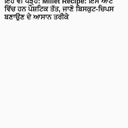
ਇਹ ਵੀ ਪੜ੍ਹੋ
:
Millet Recipe: ਇਸ ਆਟੇ
ਵਿੱਚ ਹਨ ਪੌਸ਼ਟਿਕ ਤੱਤ, ਜਾਣੋ ਬਿਸਕੁਟ-ਚਿਪਸ
ਬਣਾਉਣ ਦੇ ਆਸਾਨ ਤਰੀਕੇ