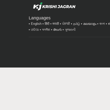
Languages
English
हिंदी
मराठी
ਪੰਜਾਬੀ
தமிழ்
മലയാളം
বাংলা
ಕ
ଓଡିଆ
অসমীয়া
తెలుగు
ગુજરાતી