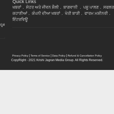
Quick Links
ਖਬਰਾਂ
ਸੇਹਤ ਅਤੇ ਜੀਵਨ ਸ਼ੈਲੀ
ਬਾਗਵਾਨੀ
ਪਸ਼ੂ ਪਾਲਣ
ਸਫਲਤ
ਕਹਾਣੀਆਂ
ਕੰਪਨੀ ਦੀਆ ਖਬਰਾਂ
ਖੇਤੀ ਬਾੜੀ
ਫਾਰਮ ਮਸ਼ੀਨਰੀ
ਇੰਟਰਵਿਊ
ನ್ನಡ
|
|
|
Privacy Policy
Terms of Service
Data Policy
Refund & Cancellation Policy
CopyRight - 2021 Krishi Jagran Media Group. All Rights Reserved.