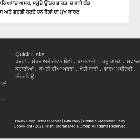
ਕਿਆਂ 'ਚ ਅਸਰ, ਸਮੁੱਚੇ ਉੱਤਰ ਭਾਰਤ 'ਚ ਵਧੀ ਠੰਡ
ਅਤੇ ਗੰਦਗੀ ਬਣਦੇ ਹਨ ਰੋਗਾਂ ਦਾ ਮੁੱਖ ਕਾਰਣ
Quick Links
ਖਬਰਾਂ
ਸੇਹਤ ਅਤੇ ਜੀਵਨ ਸ਼ੈਲੀ
ਬਾਗਵਾਨੀ
ਪਸ਼ੂ ਪਾਲਣ
ਸਫਲਤ
ਕਹਾਣੀਆਂ
ਕੰਪਨੀ ਦੀਆ ਖਬਰਾਂ
ਖੇਤੀ ਬਾੜੀ
ਫਾਰਮ ਮਸ਼ੀਨਰੀ
ਇੰਟਰਵਿਊ
ನ್ನಡ
|
|
|
Privacy Policy
Terms of Service
Data Policy
Refund & Cancellation Policy
CopyRight - 2021 Krishi Jagran Media Group. All Rights Reserved.