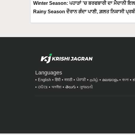
Winter Season: ਪਹਾੜਾਂ 'ਚ ਬਰਫਬਾਰੀ ਦਾ ਮੈਦਾਨੀ ਇਲਾ
Rainy Season ਦੌਰਾਨ ਗੰਦਾ ਪਾਣੀ, ਗ਼ਲਤ ਨਿਕਾਸੀ ਪ੍ਰਬੰਧ 
Languages
English
हिंदी
मराठी
ਪੰਜਾਬੀ
தமிழ்
മലയാളം
বাংলা
ಕ
ଓଡିଆ
অসমীয়া
తెలుగు
ગુજરાતી