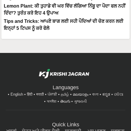
Lemon Plant: ਕੀ ਤੁਹਾਡੇ ਵੀ ਘਰ ਵਿੱਚ ਲੱਗਿਆ ਨਿੰਬੂ ਦਾ ਪੌਦਾ ਫਲ ਨਹੀਂ
ਦਿੰਦਾ? ਤੁਰੰਤ ਕਰੋ ਇਹ 4 ਉਪਾਅ
Tips and Tricks: ਆਪਣੇ ਬਾਗ ਲਈ ਸਹੀ ਪੌਦਿਆਂ ਦੀ ਚੋਣ ਕਰਨ ਲਈ
ਇਨ੍ਹਾਂ 5 ਟਿਪਸ ਨੂੰ ਕਰੋ ਫੋਲੋ
Languages
English
हिंदी
मराठी
ਪੰਜਾਬੀ
தமிழ்
മലയാളം
বাংলা
ಕನ್ನಡ
ଓଡିଆ
অসমীয়া
తెలుగు
ગુજરાતી
Quick Links