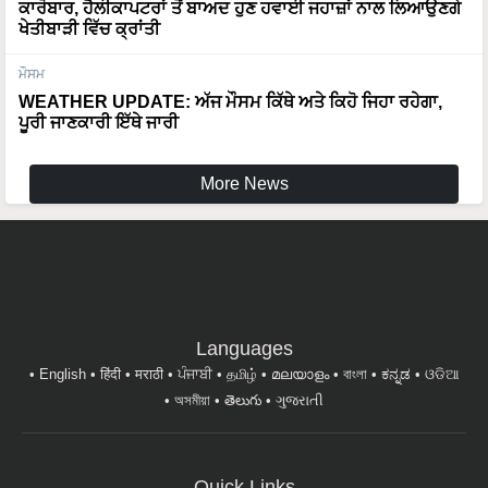
ਮੌਸਮ
WEATHER UPDATE: ਅੱਜ ਮੌਸਮ ਕਿੱਥੇ ਅਤੇ ਕਿਹੋ ਜਿਹਾ ਰਹੇਗਾ,
ਪੂਰੀ ਜਾਣਕਾਰੀ ਇੱਥੇ ਜਾਰੀ
More News
Languages
English
हिंदी
मराठी
ਪੰਜਾਬੀ
தமிழ்
മലയാളം
বাংলা
ಕನ್ನಡ
ଓଡିଆ
অসমীয়া
తెలుగు
ગુજરાતી
Quick Links
ਖਬਰਾਂ
ਸੇਹਤ ਅਤੇ ਜੀਵਨ ਸ਼ੈਲੀ
ਬਾਗਵਾਨੀ
ਪਸ਼ੂ ਪਾਲਣ
ਸਫਲਤਾ