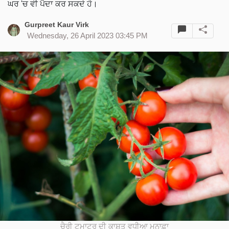
ਘਰ 'ਚ ਵੀ ਪੈਦਾ ਕਰ ਸਕਦੇ ਹੋ।
Gurpreet Kaur Virk
Wednesday, 26 April 2023 03:45 PM
ਚੈਰੀ ਟਮਾਟਰ ਦੀ ਕਾਸ਼ਤ ਵਧੀਆ ਮੁਨਾਫ਼ਾ