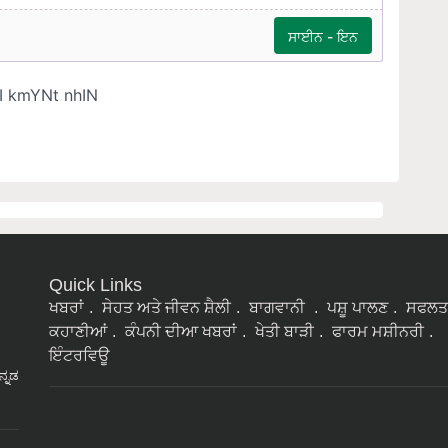
Quick Links
ਖਬਰਾਂ
ਸੇਹਤ ਅਤੇ ਜੀਵਨ ਸ਼ੈਲੀ
ਬਾਗਵਾਨੀ
ਪਸ਼ੂ ਪਾਲਣ
ਸਫਲਤ
ਕਹਾਣੀਆਂ
ਕੰਪਨੀ ਦੀਆ ਖਬਰਾਂ
ਖੇਤੀ ਬਾੜੀ
ਫਾਰਮ ਮਸ਼ੀਨਰੀ
ਇੰਟਰਵਿਊ
ನ್ನಡ