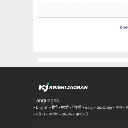
Languages
English
हिंदी
मराठी
ਪੰਜਾਬੀ
தமிழ்
മലയാളം
বাংলা
ಕ
ଓଡିଆ
অসমীয়া
తెలుగు
ગુજરાતી