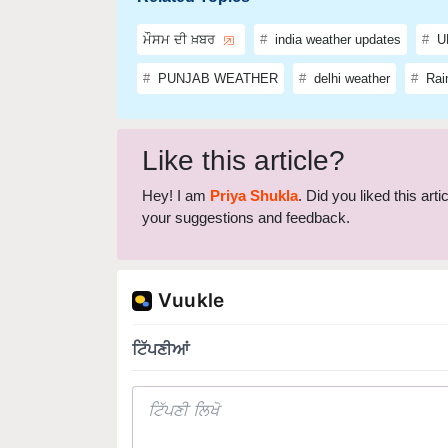
ਮੌਸਮ ਦੀ ਖ਼ਬਰ
india weather updates
UP
PUNJAB WEATHER
delhi weather
Rain
Like this article?
Hey! I am
Priya Shukla
. Did you liked this ar
your suggestions and feedback.