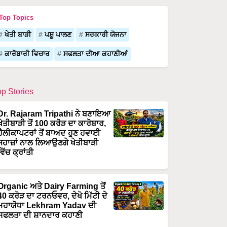
Top Topics
ਖੇਤੀ ਬਾੜੀ
ਪਸ਼ੂ ਪਾਲਣ
ਸਰਕਾਰੀ ਯੋਜਨਾ
ਕਾਰੋਬਾਰੀ ਵਿਚਾਰ
ਸਫਲਤਾ ਦੀਆ ਕਹਾਣੀਆਂ
op Stories
Dr. Rajaram Tripathi ਨੇ ਬਣਾਇਆ
ਖੇਤੀਬਾੜੀ ਤੋਂ 100 ਕਰੋੜ ਦਾ ਕਾਰੋਬਾਰ,
ਹੈਲੀਕਾਪਟਰਾਂ ਤੋਂ ਬਾਅਦ ਹੁਣ ਹਵਾਈ
ਜਹਾਜ਼ਾਂ ਨਾਲ ਲਿਆਉਣਗੇ ਖੇਤੀਬਾੜੀ
ਵਿੱਚ ਕ੍ਰਾਂਤੀ
Organic ਅਤੇ Dairy Farming ਤੋਂ
40 ਕਰੋੜ ਦਾ ਟਰਨਓਵਰ, ਦੇਖੋ ਮਿੱਟੀ ਦੇ
ਮਹਾਯੋਧਾ Lekhram Yadav ਦੀ
ਸਫਲਤਾ ਦੀ ਸ਼ਾਨਦਾਰ ਕਹਾਣੀ