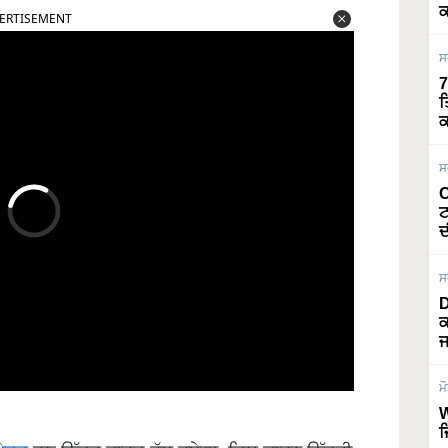
ਕ
ERTISEMENT
ਸ
7
ਤ
ਕ
ਸ
O
ਟ
ਦ
ਸ
D
ਕ
ਜ
ਮ
W
ਜ