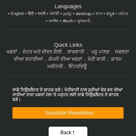
English
हिंदी
मराठी
ਪੰਜਾਬੀ
தமிழ்
മലയാളം
বাংলা
ಕನ್ನಡ
ଓଡିଆ
অসমীয়া
తెలుగు
ગુજરાતી
Quick Links
ਖਬਰਾਂ
ਸੇਹਤ ਅਤੇ ਜੀਵਨ ਸ਼ੈਲੀ
ਬਾਗਵਾਨੀ
ਪਸ਼ੂ ਪਾਲਣ
ਸਫਲਤਾ
ਦੀਆ ਕਹਾਣੀਆਂ
ਕੰਪਨੀ ਦੀਆ ਖਬਰਾਂ
ਖੇਤੀ ਬਾੜੀ
ਫਾਰਮ
ਮਸ਼ੀਨਰੀ
ਇੰਟਰਵਿਊ
ਸਾਡੇ ਨਿਉਜ਼ਲੈਟਰ ਦੇ ਗਾਹਕ ਬਣੋ। ਖੇਤੀਬਾੜੀ ਨਾਲ ਜੁੜੀਆਂ ਦੇਸ਼ ਭਰ ਦੀਆਂ
ਸਾਰੀਆਂ ਤਾਜ਼ਾ ਖ਼ਬਰਾਂ ਮੇਲ 'ਤੇ ਪੜ੍ਹਨ ਲਈ ਸਾਡੇ ਨਿਉਜ਼ਲੈਟਰ ਦੇ ਗਾਹਕ
ਬਣੋ।
Subscribe Newsletters
Back