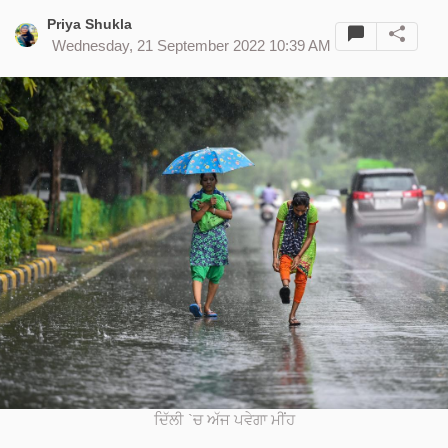
Priya Shukla
Wednesday, 21 September 2022 10:39 AM
ਦਿੱਲੀ `ਚ ਅੱਜ ਪਵੇਗਾ ਮੀਂਹ