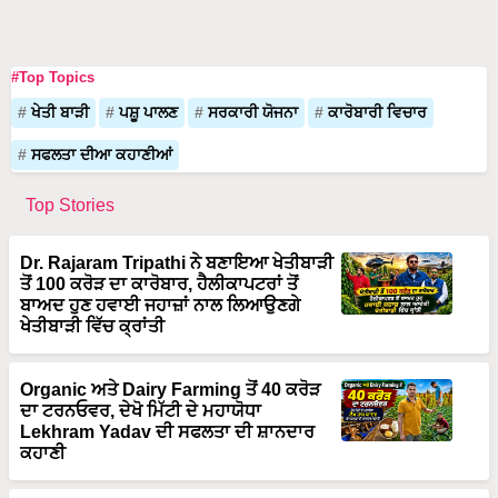
#Top Topics
ਖੇਤੀ ਬਾੜੀ
ਪਸ਼ੂ ਪਾਲਣ
ਸਰਕਾਰੀ ਯੋਜਨਾ
ਕਾਰੋਬਾਰੀ ਵਿਚਾਰ
ਸਫਲਤਾ ਦੀਆ ਕਹਾਣੀਆਂ
Top Stories
Dr. Rajaram Tripathi ਨੇ ਬਣਾਇਆ ਖੇਤੀਬਾੜੀ
ਤੋਂ 100 ਕਰੋੜ ਦਾ ਕਾਰੋਬਾਰ, ਹੈਲੀਕਾਪਟਰਾਂ ਤੋਂ
ਬਾਅਦ ਹੁਣ ਹਵਾਈ ਜਹਾਜ਼ਾਂ ਨਾਲ ਲਿਆਉਣਗੇ
ਖੇਤੀਬਾੜੀ ਵਿੱਚ ਕ੍ਰਾਂਤੀ
Organic ਅਤੇ Dairy Farming ਤੋਂ 40 ਕਰੋੜ
ਦਾ ਟਰਨਓਵਰ, ਦੇਖੋ ਮਿੱਟੀ ਦੇ ਮਹਾਯੋਧਾ
Lekhram Yadav ਦੀ ਸਫਲਤਾ ਦੀ ਸ਼ਾਨਦਾਰ
ਕਹਾਣੀ
72 ਏਕੜ ਗੰਨੇ ਦੀ ਖੇਤੀ ਅਤੇ ਅੰਤਰ-ਫਸਲੀ ਮਾਡਲ