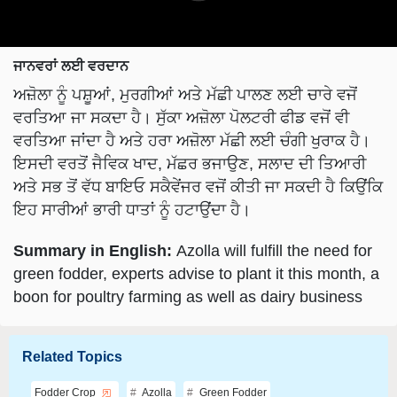
ਜਾਨਵਰਾਂ ਲਈ ਵਰਦਾਨ
ਅਜ਼ੋਲਾ ਨੂੰ ਪਸ਼ੂਆਂ, ਮੁਰਗੀਆਂ ਅਤੇ ਮੱਛੀ ਪਾਲਣ ਲਈ ਚਾਰੇ ਵਜੋਂ
ਵਰਤਿਆ ਜਾ ਸਕਦਾ ਹੈ। ਸੁੱਕਾ ਅਜ਼ੋਲਾ ਪੋਲਟਰੀ ਫੀਡ ਵਜੋਂ ਵੀ
ਵਰਤਿਆ ਜਾਂਦਾ ਹੈ ਅਤੇ ਹਰਾ ਅਜ਼ੋਲਾ ਮੱਛੀ ਲਈ ਚੰਗੀ ਖੁਰਾਕ ਹੈ।
ਇਸਦੀ ਵਰਤੋਂ ਜੈਵਿਕ ਖਾਦ, ਮੱਛਰ ਭਜਾਉਣ, ਸਲਾਦ ਦੀ ਤਿਆਰੀ
ਅਤੇ ਸਭ ਤੋਂ ਵੱਧ ਬਾਇਓ ਸਕੈਵੇਂਜਰ ਵਜੋਂ ਕੀਤੀ ਜਾ ਸਕਦੀ ਹੈ ਕਿਉਂਕਿ
ਇਹ ਸਾਰੀਆਂ ਭਾਰੀ ਧਾਤਾਂ ਨੂੰ ਹਟਾਉਂਦਾ ਹੈ।
Summary in English:
Azolla will fulfill the need for
green fodder, experts advise to plant it this month, a
boon for poultry farming as well as dairy business
Related Topics
Fodder Crop
Azolla
Green Fodder