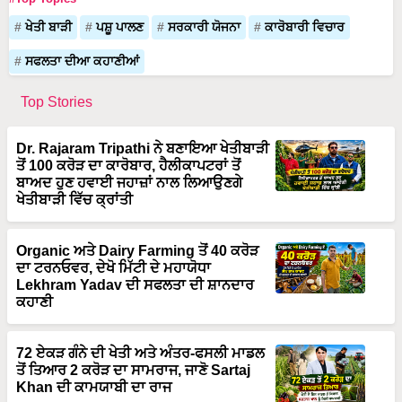
ਖੇਤੀ ਬਾੜੀ
ਪਸ਼ੂ ਪਾਲਣ
ਸਰਕਾਰੀ ਯੋਜਨਾ
ਕਾਰੋਬਾਰੀ ਵਿਚਾਰ
ਸਫਲਤਾ ਦੀਆ ਕਹਾਣੀਆਂ
Top Stories
Dr. Rajaram Tripathi ਨੇ ਬਣਾਇਆ ਖੇਤੀਬਾੜੀ
ਤੋਂ 100 ਕਰੋੜ ਦਾ ਕਾਰੋਬਾਰ, ਹੈਲੀਕਾਪਟਰਾਂ ਤੋਂ
ਬਾਅਦ ਹੁਣ ਹਵਾਈ ਜਹਾਜ਼ਾਂ ਨਾਲ ਲਿਆਉਣਗੇ
ਖੇਤੀਬਾੜੀ ਵਿੱਚ ਕ੍ਰਾਂਤੀ
Organic ਅਤੇ Dairy Farming ਤੋਂ 40 ਕਰੋੜ
ਦਾ ਟਰਨਓਵਰ, ਦੇਖੋ ਮਿੱਟੀ ਦੇ ਮਹਾਯੋਧਾ
Lekhram Yadav ਦੀ ਸਫਲਤਾ ਦੀ ਸ਼ਾਨਦਾਰ
ਕਹਾਣੀ
72 ਏਕੜ ਗੰਨੇ ਦੀ ਖੇਤੀ ਅਤੇ ਅੰਤਰ-ਫਸਲੀ ਮਾਡਲ
ਤੋਂ ਤਿਆਰ 2 ਕਰੋੜ ਦਾ ਸਾਮਰਾਜ, ਜਾਣੋ Sartaj
Khan ਦੀ ਕਾਮਯਾਬੀ ਦਾ ਰਾਜ