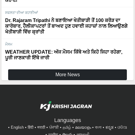
ਕਹਾਣੀ
ਸਫਲਤਾ ਦੀਆ ਕਹਾਣੀਆਂ
Dr. Rajaram Tripathi ਨੇ ਬਣਾਇਆ ਖੇਤੀਬਾੜੀ ਤੋਂ 100 ਕਰੋੜ ਦਾ
ਕਾਰੋਬਾਰ, ਹੈਲੀਕਾਪਟਰਾਂ ਤੋਂ ਬਾਅਦ ਹੁਣ ਹਵਾਈ ਜਹਾਜ਼ਾਂ ਨਾਲ ਲਿਆਉਣਗੇ
ਖੇਤੀਬਾੜੀ ਵਿੱਚ ਕ੍ਰਾਂਤੀ
ਮੌਸਮ
WEATHER UPDATE: ਅੱਜ ਮੌਸਮ ਕਿੱਥੇ ਅਤੇ ਕਿਹੋ ਜਿਹਾ ਰਹੇਗਾ,
ਪੂਰੀ ਜਾਣਕਾਰੀ ਇੱਥੇ ਜਾਰੀ
More News
Languages
English
हिंदी
मराठी
ਪੰਜਾਬੀ
தமிழ்
മലയാളം
বাংলা
ಕನ್ನಡ
ଓଡିଆ
অসমীয়া
తెలుగు
ગુજરાતી