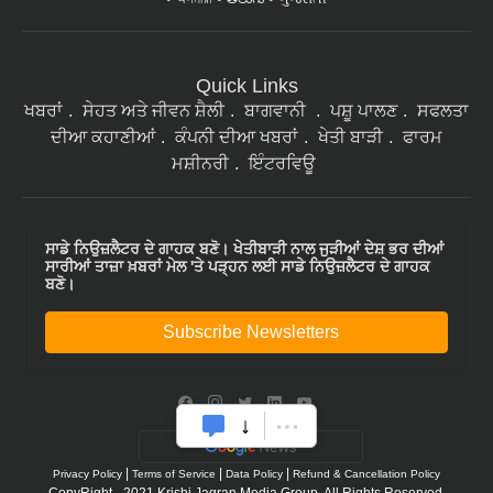
Quick Links
ਖਬਰਾਂ
ਸੇਹਤ ਅਤੇ ਜੀਵਨ ਸ਼ੈਲੀ
ਬਾਗਵਾਨੀ
ਪਸ਼ੂ ਪਾਲਣ
ਸਫਲਤਾ
ਦੀਆ ਕਹਾਣੀਆਂ
ਕੰਪਨੀ ਦੀਆ ਖਬਰਾਂ
ਖੇਤੀ ਬਾੜੀ
ਫਾਰਮ
ਮਸ਼ੀਨਰੀ
ਇੰਟਰਵਿਊ
ਸਾਡੇ ਨਿਉਜ਼ਲੈਟਰ ਦੇ ਗਾਹਕ ਬਣੋ। ਖੇਤੀਬਾੜੀ ਨਾਲ ਜੁੜੀਆਂ ਦੇਸ਼ ਭਰ ਦੀਆਂ
ਸਾਰੀਆਂ ਤਾਜ਼ਾ ਖ਼ਬਰਾਂ ਮੇਲ 'ਤੇ ਪੜ੍ਹਨ ਲਈ ਸਾਡੇ ਨਿਉਜ਼ਲੈਟਰ ਦੇ ਗਾਹਕ
ਬਣੋ।
Subscribe Newsletters
|
|
|
Privacy Policy
Terms of Service
Data Policy
Refund & Cancellation Policy
CopyRight - 2021 Krishi Jagran Media Group. All Rights Reserved.