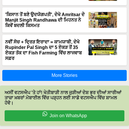
'ਕਿਸਾਨ ਤੋਂ ਬਣੇ ਉਦਯੋਗਪਤੀ', ਦੇਖੋ Amritsar ਦੇ
Manjit Singh Randhawa ਦੀ ਮਿਹਨਤ ਨੇ
ਕਿਵੇਂ ਬਦਲੀ ਕਿਸਮਤ
ਨਵੀਂ ਸੋਚ + ਦ੍ਰਿੜ ਇਰਾਦਾ = ਕਾਮਯਾਬੀ, ਦੇਖੋ
Rupinder Pal Singh ਦਾ 5 ਏਕੜ ਤੋਂ 35
ਏਕੜ ਤੱਕ ਦਾ Fish Farming ਵਿੱਚ ਲਾਜਵਾਬ
ਸਫ਼ਰ
More Stories
ਅਸੀਂ ਵਟਸਐਪ 'ਤੇ ਹਾਂ! ਖੇਤੀਬਾੜੀ ਨਾਲ ਜੁੜੀਆਂ ਦੇਸ਼ ਭਰ ਦੀਆਂ ਸਾਰੀਆਂ
ਤਾਜ਼ਾ ਖ਼ਬਰਾਂ ਮੋਬਾਈਲ ਵਿੱਚ ਪੜ੍ਹਨ ਲਈ ਸਾਡੇ ਵਟਸਐਪ ਵਿੱਚ ਸ਼ਾਮਲ
ਹੋਵੋ।
Join on WhatsApp