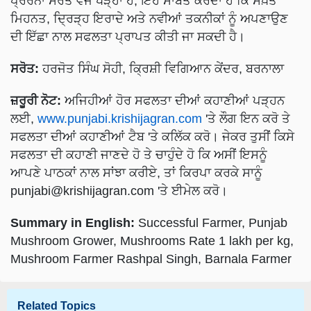
ਪ੍ਰੇਰਨਾ ਸਰੋਤ ਵਜੋਂ ਖੜ੍ਹਾ ਹੈ, ਇਹ ਸਾਬਤ ਕਰਦਾ ਹੈ ਕਿ ਸਖ਼ਤ
ਮਿਹਨਤ, ਦ੍ਰਿੜ੍ਹ ਇਰਾਦੇ ਅਤੇ ਨਵੀਆਂ ਤਕਨੀਕਾਂ ਨੂੰ ਅਪਣਾਉਣ
ਦੀ ਇੱਛਾ ਨਾਲ ਸਫਲਤਾ ਪ੍ਰਾਪਤ ਕੀਤੀ ਜਾ ਸਕਦੀ ਹੈ।
ਸਰੋਤ:
ਹਰਜੋਤ ਸਿੰਘ ਸੋਹੀ, ਕ੍ਰਿਸ਼ੀ ਵਿਗਿਆਨ ਕੇਂਦਰ, ਬਰਨਾਲਾ
ਜ਼ਰੂਰੀ ਨੋਟ:
ਅਜਿਹੀਆਂ ਹੋਰ ਸਫਲਤਾ ਦੀਆਂ ਕਹਾਣੀਆਂ ਪੜ੍ਹਨ
ਲਈ,
www.punjabi.krishijagran.com
'ਤੇ ਲੌਗ ਇਨ ਕਰੋ ਤੇ
ਸਫਲਤਾ ਦੀਆਂ ਕਹਾਣੀਆਂ ਟੈਬ 'ਤੇ ਕਲਿੱਕ ਕਰੋ। ਜੇਕਰ ਤੁਸੀਂ ਕਿਸੇ
ਸਫਲਤਾ ਦੀ ਕਹਾਣੀ ਜਾਣਦੇ ਹੋ ਤੇ ਚਾਹੁੰਦੇ ਹੋ ਕਿ ਅਸੀਂ ਇਸਨੂੰ
ਆਪਣੇ ਪਾਠਕਾਂ ਨਾਲ ਸਾਂਝਾ ਕਰੀਏ, ਤਾਂ ਕਿਰਪਾ ਕਰਕੇ ਸਾਨੂੰ
punjabi@krishijagran.com
'ਤੇ ਈਮੇਲ ਕਰੋ।
Summary in English:
Successful Farmer, Punjab
Mushroom Grower, Mushrooms Rate 1 lakh per kg,
Mushroom Farmer Rashpal Singh, Barnala Farmer
Related Topics