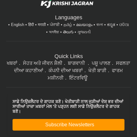
Languages
English
हिंदी
मराठी
ਪੰਜਾਬੀ
தமிழ்
മലയാളം
বাংলা
ಕನ್ನಡ
ଓଡିଆ
অসমীয়া
తెలుగు
ગુજરાતી
Quick Links
ਖਬਰਾਂ
ਸੇਹਤ ਅਤੇ ਜੀਵਨ ਸ਼ੈਲੀ
ਬਾਗਵਾਨੀ
ਪਸ਼ੂ ਪਾਲਣ
ਸਫਲਤਾ
ਦੀਆ ਕਹਾਣੀਆਂ
ਕੰਪਨੀ ਦੀਆ ਖਬਰਾਂ
ਖੇਤੀ ਬਾੜੀ
ਫਾਰਮ
ਮਸ਼ੀਨਰੀ
ਇੰਟਰਵਿਊ
ਸਾਡੇ ਨਿਉਜ਼ਲੈਟਰ ਦੇ ਗਾਹਕ ਬਣੋ। ਖੇਤੀਬਾੜੀ ਨਾਲ ਜੁੜੀਆਂ ਦੇਸ਼ ਭਰ ਦੀਆਂ
ਸਾਰੀਆਂ ਤਾਜ਼ਾ ਖ਼ਬਰਾਂ ਮੇਲ 'ਤੇ ਪੜ੍ਹਨ ਲਈ ਸਾਡੇ ਨਿਉਜ਼ਲੈਟਰ ਦੇ ਗਾਹਕ
ਬਣੋ।
Subscribe Newsletters