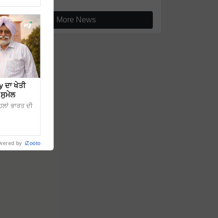
More News
 ਦਾ ਖੇਤੀ
ਸੁਮੇਲ
ਿਲਾਂ ਭਾਰਤ ਦੀ
wered by
iZooto