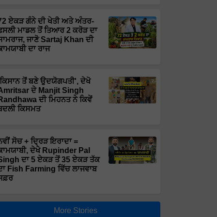
72 ਏਕੜ ਗੰਨੇ ਦੀ ਖੇਤੀ ਅਤੇ ਅੰਤਰ-
ਫਸਲੀ ਮਾਡਲ ਤੋਂ ਤਿਆਰ 2 ਕਰੋੜ ਦਾ
ਸਾਮਰਾਜ, ਜਾਣੋ Sartaj Khan ਦੀ
ਕਾਮਯਾਬੀ ਦਾ ਰਾਜ
'ਕਿਸਾਨ ਤੋਂ ਬਣੇ ਉਦਯੋਗਪਤੀ', ਦੇਖੋ
Amritsar ਦੇ Manjit Singh
Randhawa ਦੀ ਮਿਹਨਤ ਨੇ ਕਿਵੇਂ
ਬਦਲੀ ਕਿਸਮਤ
ਨਵੀਂ ਸੋਚ + ਦ੍ਰਿੜ ਇਰਾਦਾ =
ਕਾਮਯਾਬੀ, ਦੇਖੋ Rupinder Pal
Singh ਦਾ 5 ਏਕੜ ਤੋਂ 35 ਏਕੜ ਤੱਕ
ਦਾ Fish Farming ਵਿੱਚ ਲਾਜਵਾਬ
ਸਫ਼ਰ
More Stories