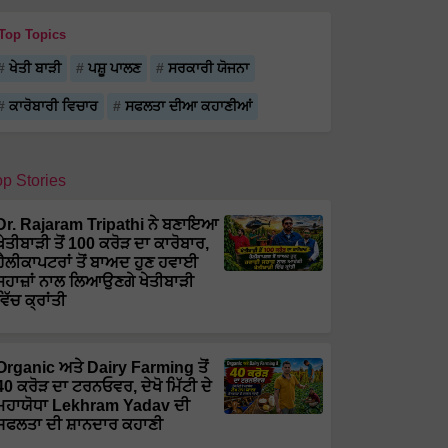
Top Topics
ਖੇਤੀ ਬਾੜੀ
ਪਸ਼ੂ ਪਾਲਣ
ਸਰਕਾਰੀ ਯੋਜਨਾ
ਕਾਰੋਬਾਰੀ ਵਿਚਾਰ
ਸਫਲਤਾ ਦੀਆ ਕਹਾਣੀਆਂ
op Stories
Dr. Rajaram Tripathi ਨੇ ਬਣਾਇਆ
ਖੇਤੀਬਾੜੀ ਤੋਂ 100 ਕਰੋੜ ਦਾ ਕਾਰੋਬਾਰ,
ਹੈਲੀਕਾਪਟਰਾਂ ਤੋਂ ਬਾਅਦ ਹੁਣ ਹਵਾਈ
ਜਹਾਜ਼ਾਂ ਨਾਲ ਲਿਆਉਣਗੇ ਖੇਤੀਬਾੜੀ
ਵਿੱਚ ਕ੍ਰਾਂਤੀ
Organic ਅਤੇ Dairy Farming ਤੋਂ
40 ਕਰੋੜ ਦਾ ਟਰਨਓਵਰ, ਦੇਖੋ ਮਿੱਟੀ ਦੇ
ਮਹਾਯੋਧਾ Lekhram Yadav ਦੀ
ਸਫਲਤਾ ਦੀ ਸ਼ਾਨਦਾਰ ਕਹਾਣੀ