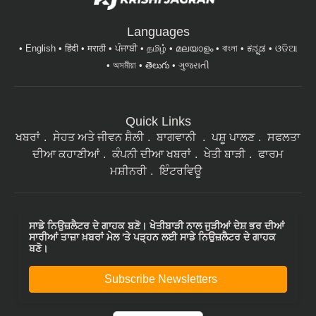
Languages
English
हिंदी
मराठी
ਪੰਜਾਬੀ
தமிழ்
മലയാളം
বাংলা
ಕನ್ನಡ
ଓଡିଆ
অসমীয়া
తెలుగు
ગુજરાતી
Quick Links
ਖਬਰਾਂ
ਸੇਹਤ ਅਤੇ ਜੀਵਨ ਸ਼ੈਲੀ
ਬਾਗਵਾਨੀ
ਪਸ਼ੂ ਪਾਲਣ
ਸਫਲਤਾ
ਦੀਆ ਕਹਾਣੀਆਂ
ਕੰਪਨੀ ਦੀਆ ਖਬਰਾਂ
ਖੇਤੀ ਬਾੜੀ
ਫਾਰਮ
ਮਸ਼ੀਨਰੀ
ਇੰਟਰਵਿਊ
ਸਾਡੇ ਨਿਉਜ਼ਲੈਟਰ ਦੇ ਗਾਹਕ ਬਣੋ। ਖੇਤੀਬਾੜੀ ਨਾਲ ਜੁੜੀਆਂ ਦੇਸ਼ ਭਰ ਦੀਆਂ
ਸਾਰੀਆਂ ਤਾਜ਼ਾ ਖ਼ਬਰਾਂ ਮੇਲ 'ਤੇ ਪੜ੍ਹਨ ਲਈ ਸਾਡੇ ਨਿਉਜ਼ਲੈਟਰ ਦੇ ਗਾਹਕ
ਬਣੋ।
Subscribe Newsletters