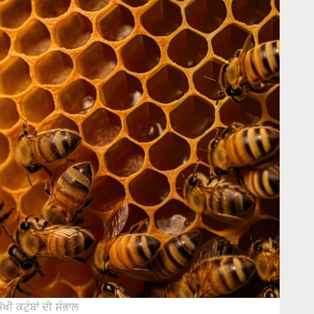
ਖੀ ਕਟੁੰਬਾਂ ਦੀ ਸੰਭਾਲ
: