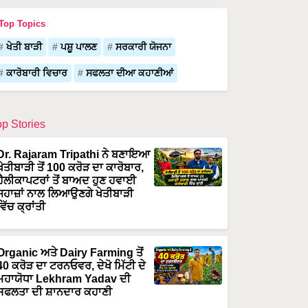
Top Topics
ਖੇਤੀ ਬਾੜੀ
ਪਸ਼ੂ ਪਾਲਣ
ਸਰਕਾਰੀ ਯੋਜਨਾ
ਕਾਰੋਬਾਰੀ ਵਿਚਾਰ
ਸਫਲਤਾ ਦੀਆ ਕਹਾਣੀਆਂ
op Stories
Dr. Rajaram Tripathi ਨੇ ਬਣਾਇਆ
ਖੇਤੀਬਾੜੀ ਤੋਂ 100 ਕਰੋੜ ਦਾ ਕਾਰੋਬਾਰ,
ਹੈਲੀਕਾਪਟਰਾਂ ਤੋਂ ਬਾਅਦ ਹੁਣ ਹਵਾਈ
ਜਹਾਜ਼ਾਂ ਨਾਲ ਲਿਆਉਣਗੇ ਖੇਤੀਬਾੜੀ
ਵਿੱਚ ਕ੍ਰਾਂਤੀ
Organic ਅਤੇ Dairy Farming ਤੋਂ
40 ਕਰੋੜ ਦਾ ਟਰਨਓਵਰ, ਦੇਖੋ ਮਿੱਟੀ ਦੇ
ਮਹਾਯੋਧਾ Lekhram Yadav ਦੀ
ਸਫਲਤਾ ਦੀ ਸ਼ਾਨਦਾਰ ਕਹਾਣੀ