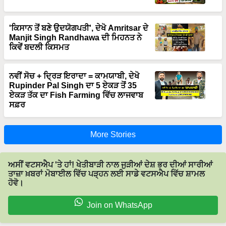
'ਕਿਸਾਨ ਤੋਂ ਬਣੇ ਉਦਯੋਗਪਤੀ', ਦੇਖੋ Amritsar ਦੇ
Manjit Singh Randhawa ਦੀ ਮਿਹਨਤ ਨੇ
ਕਿਵੇਂ ਬਦਲੀ ਕਿਸਮਤ
ਨਵੀਂ ਸੋਚ + ਦ੍ਰਿੜ ਇਰਾਦਾ = ਕਾਮਯਾਬੀ, ਦੇਖੋ
Rupinder Pal Singh ਦਾ 5 ਏਕੜ ਤੋਂ 35
ਏਕੜ ਤੱਕ ਦਾ Fish Farming ਵਿੱਚ ਲਾਜਵਾਬ
ਸਫ਼ਰ
More Stories
ਅਸੀਂ ਵਟਸਐਪ 'ਤੇ ਹਾਂ! ਖੇਤੀਬਾੜੀ ਨਾਲ ਜੁੜੀਆਂ ਦੇਸ਼ ਭਰ ਦੀਆਂ ਸਾਰੀਆਂ
ਤਾਜ਼ਾ ਖ਼ਬਰਾਂ ਮੋਬਾਈਲ ਵਿੱਚ ਪੜ੍ਹਨ ਲਈ ਸਾਡੇ ਵਟਸਐਪ ਵਿੱਚ ਸ਼ਾਮਲ
ਹੋਵੋ।
Join on WhatsApp