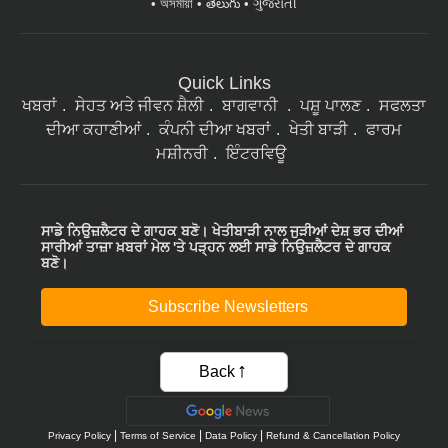
Quick Links
ਖਬਰਾਂ
ਸੇਹਤ ਅਤੇ ਜੀਵਨ ਸ਼ੈਲੀ
ਬਾਗਵਾਨੀ
ਪਸ਼ੂ ਪਾਲਣ
ਸਫਲਤਾ
ਦੀਆ ਕਹਾਣੀਆਂ
ਕੰਪਨੀ ਦੀਆ ਖਬਰਾਂ
ਖੇਤੀ ਬਾੜੀ
ਫਾਰਮ
ਮਸ਼ੀਨਰੀ
ਇੰਟਰਵਿਊ
ਸਾਡੇ ਨਿਉਜ਼ਲੈਟਰ ਦੇ ਗਾਹਕ ਬਣੋ। ਖੇਤੀਬਾੜੀ ਨਾਲ ਜੁੜੀਆਂ ਦੇਸ਼ ਭਰ ਦੀਆਂ
ਸਾਰੀਆਂ ਤਾਜ਼ਾ ਖ਼ਬਰਾਂ ਮੇਲ 'ਤੇ ਪੜ੍ਹਨ ਲਈ ਸਾਡੇ ਨਿਉਜ਼ਲੈਟਰ ਦੇ ਗਾਹਕ
ਬਣੋ।
Subscribe Newsletters
Back
|
|
|
Privacy Policy
Terms of Service
Data Policy
Refund & Cancellation Policy
CopyRight - 2021 Krishi Jagran Media Group. All Rights Reserved.