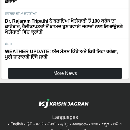
ਸਫਲਤਾ ਦੀਆ ਕਹਾਣੀਆਂ
Dr. Rajaram Tripathi ਨੇ ਬਣਾਇਆ ਖੇਤੀਬਾੜੀ ਤੋਂ 100 ਕਰੋੜ ਦਾ
ਕਾਰੋਬਾਰ, ਹੈਲੀਕਾਪਟਰਾਂ ਤੋਂ ਬਾਅਦ ਹੁਣ ਹਵਾਈ ਜਹਾਜ਼ਾਂ ਨਾਲ ਲਿਆਉਣਗੇ
ਖੇਤੀਬਾੜੀ ਵਿੱਚ ਕ੍ਰਾਂਤੀ
ਮੌਸਮ
WEATHER UPDATE: ਅੱਜ ਮੌਸਮ ਕਿੱਥੇ ਅਤੇ ਕਿਹੋ ਜਿਹਾ ਰਹੇਗਾ,
ਪੂਰੀ ਜਾਣਕਾਰੀ ਇੱਥੇ ਜਾਰੀ
More News
Languages
English
हिंदी
मराठी
ਪੰਜਾਬੀ
தமிழ்
മലയാളം
বাংলা
ಕನ್ನಡ
ଓଡିଆ
অসমীয়া
తెలుగు
ગુજરાતી