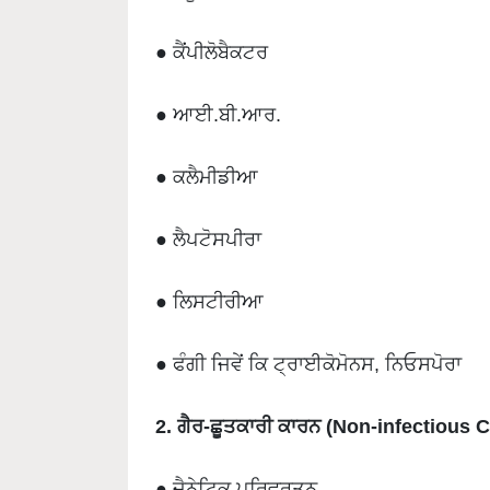
● ਕੈਂਪੀਲੋਬੈਕਟਰ
● ਆਈ.ਬੀ.ਆਰ.
● ਕਲੈਮੀਡੀਆ
● ਲੈਪਟੋਸਪੀਰਾ
● ਲਿਸਟੀਰੀਆ
● ਫੰਗੀ ਜਿਵੇਂ ਕਿ ਟ੍ਰਾਈਕੋਮੋਨਸ, ਨਿਓਸਪੋਰਾ
2. ਗੈਰ-ਛੂਤਕਾਰੀ ਕਾਰਨ (Non-infectious 
● ਜੈਨੇਟਿਕ ਪਰਿਵਰਤਨ