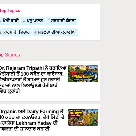
Top Topics
ਖੇਤੀ ਬਾੜੀ
ਪਸ਼ੂ ਪਾਲਣ
ਸਰਕਾਰੀ ਯੋਜਨਾ
ਕਾਰੋਬਾਰੀ ਵਿਚਾਰ
ਸਫਲਤਾ ਦੀਆ ਕਹਾਣੀਆਂ
op Stories
Dr. Rajaram Tripathi ਨੇ ਬਣਾਇਆ
ਖੇਤੀਬਾੜੀ ਤੋਂ 100 ਕਰੋੜ ਦਾ ਕਾਰੋਬਾਰ,
ਹੈਲੀਕਾਪਟਰਾਂ ਤੋਂ ਬਾਅਦ ਹੁਣ ਹਵਾਈ
ਜਹਾਜ਼ਾਂ ਨਾਲ ਲਿਆਉਣਗੇ ਖੇਤੀਬਾੜੀ
ਵਿੱਚ ਕ੍ਰਾਂਤੀ
Organic ਅਤੇ Dairy Farming ਤੋਂ
40 ਕਰੋੜ ਦਾ ਟਰਨਓਵਰ, ਦੇਖੋ ਮਿੱਟੀ ਦੇ
ਮਹਾਯੋਧਾ Lekhram Yadav ਦੀ
ਸਫਲਤਾ ਦੀ ਸ਼ਾਨਦਾਰ ਕਹਾਣੀ