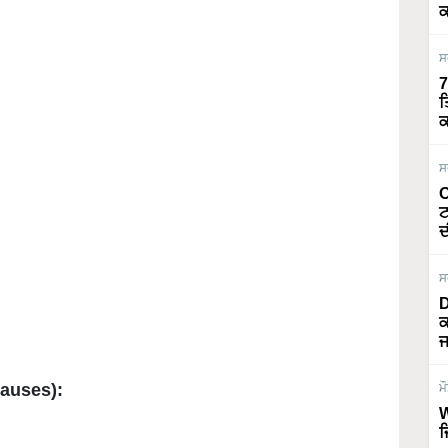
ਕ
ਸ
7
ਤ
ਕ
ਸ
O
ਟ
ਦ
ਸ
D
ਕ
ਜ
Causes):
ਮ
W
ਜ