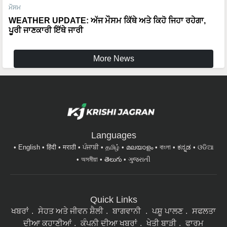
ਮੌਸਮ
WEATHER UPDATE: ਅੱਜ ਮੌਸਮ ਕਿੱਥੇ ਅਤੇ ਕਿਹੋ ਜਿਹਾ ਰਹੇਗਾ,
ਪੂਰੀ ਜਾਣਕਾਰੀ ਇੱਥੇ ਜਾਰੀ
More News
Languages
English
हिंदी
मराठी
ਪੰਜਾਬੀ
தமிழ்
മലയാളം
বাংলা
ಕನ್ನಡ
ଓଡିଆ
অসমীয়া
తెలుగు
ગુજરાતી
Quick Links
ਖਬਰਾਂ
ਸੇਹਤ ਅਤੇ ਜੀਵਨ ਸ਼ੈਲੀ
ਬਾਗਵਾਨੀ
ਪਸ਼ੂ ਪਾਲਣ
ਸਫਲਤਾ
ਦੀਆ ਕਹਾਣੀਆਂ
ਕੰਪਨੀ ਦੀਆ ਖਬਰਾਂ
ਖੇਤੀ ਬਾੜੀ
ਫਾਰਮ