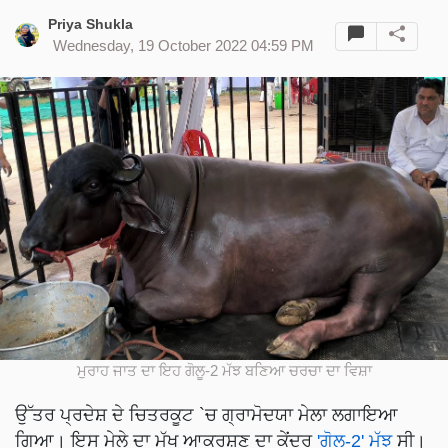
Priya Shukla
Wednesday, 19 October 2022 04:59 PM
ਮੁਰਾਹ ਜਾਤ ਦਾ ਇਹ ਗੋਲੂ-2 ਮੱਝ ਬਣਿਆ ਚਰਚਾ ਦਾ ਵਿਸ਼ਾ
ਉੱਤਰ ਪ੍ਰਦੇਸ਼ ਦੇ ਚਿਤਰਕੂਟ `ਚ ਗ੍ਰਾਮੋਦਯਾ ਮੇਲਾ ਲਗਾਇਆ
ਗਿਆ। ਇਸ ਮੇਲੇ ਦਾ ਮੁੱਖ ਆਕਰਸ਼ਣ ਦਾ ਕੇਂਦਰ
'ਗੋਲੂ-2' ਮੱਝ
ਸੀ।