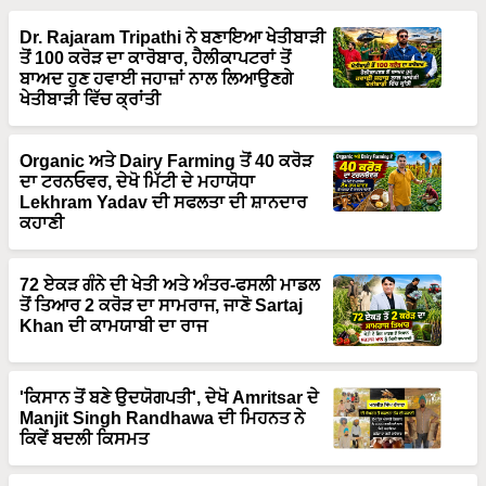
Dr. Rajaram Tripathi ਨੇ ਬਣਾਇਆ ਖੇਤੀਬਾੜੀ
ਤੋਂ 100 ਕਰੋੜ ਦਾ ਕਾਰੋਬਾਰ, ਹੈਲੀਕਾਪਟਰਾਂ ਤੋਂ
ਬਾਅਦ ਹੁਣ ਹਵਾਈ ਜਹਾਜ਼ਾਂ ਨਾਲ ਲਿਆਉਣਗੇ
ਖੇਤੀਬਾੜੀ ਵਿੱਚ ਕ੍ਰਾਂਤੀ
Organic ਅਤੇ Dairy Farming ਤੋਂ 40 ਕਰੋੜ
ਦਾ ਟਰਨਓਵਰ, ਦੇਖੋ ਮਿੱਟੀ ਦੇ ਮਹਾਯੋਧਾ
Lekhram Yadav ਦੀ ਸਫਲਤਾ ਦੀ ਸ਼ਾਨਦਾਰ
ਕਹਾਣੀ
72 ਏਕੜ ਗੰਨੇ ਦੀ ਖੇਤੀ ਅਤੇ ਅੰਤਰ-ਫਸਲੀ ਮਾਡਲ
ਤੋਂ ਤਿਆਰ 2 ਕਰੋੜ ਦਾ ਸਾਮਰਾਜ, ਜਾਣੋ Sartaj
Khan ਦੀ ਕਾਮਯਾਬੀ ਦਾ ਰਾਜ
'ਕਿਸਾਨ ਤੋਂ ਬਣੇ ਉਦਯੋਗਪਤੀ', ਦੇਖੋ Amritsar ਦੇ
Manjit Singh Randhawa ਦੀ ਮਿਹਨਤ ਨੇ
ਕਿਵੇਂ ਬਦਲੀ ਕਿਸਮਤ