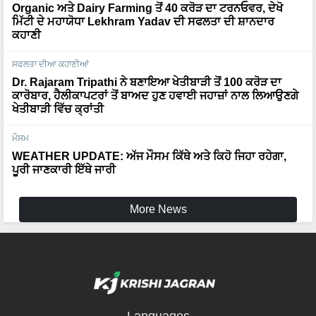
ਮਿੱਟੀ ਦੇ ਮਹਾਯੋਧਾ Lekhram Yadav ਦੀ ਸਫਲਤਾ ਦੀ ਸ਼ਾਨਦਾਰ
ਕਹਾਣੀ
ਸਫਲਤਾ ਦੀਆ ਕਹਾਣੀਆਂ
Dr. Rajaram Tripathi ਨੇ ਬਣਾਇਆ ਖੇਤੀਬਾੜੀ ਤੋਂ 100 ਕਰੋੜ ਦਾ
ਕਾਰੋਬਾਰ, ਹੈਲੀਕਾਪਟਰਾਂ ਤੋਂ ਬਾਅਦ ਹੁਣ ਹਵਾਈ ਜਹਾਜ਼ਾਂ ਨਾਲ ਲਿਆਉਣਗੇ
ਖੇਤੀਬਾੜੀ ਵਿੱਚ ਕ੍ਰਾਂਤੀ
ਮੌਸਮ
WEATHER UPDATE: ਅੱਜ ਮੌਸਮ ਕਿੱਥੇ ਅਤੇ ਕਿਹੋ ਜਿਹਾ ਰਹੇਗਾ,
ਪੂਰੀ ਜਾਣਕਾਰੀ ਇੱਥੇ ਜਾਰੀ
More News
Languages
English
हिंदी
मराठी
ਪੰਜਾਬੀ
தமிழ்
മലയാളം
বাংলা
ಕನ್ನಡ
ଓଡିଆ