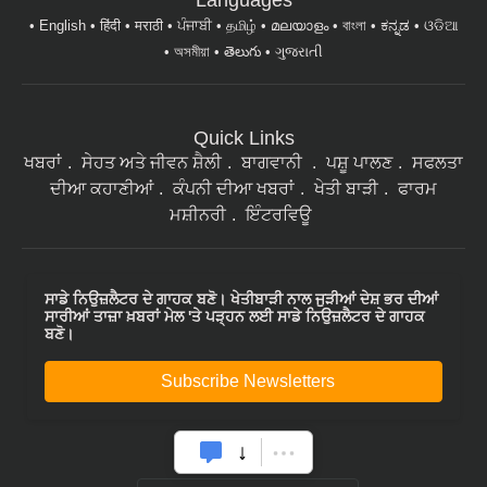
অসমীয়া
తెలుగు
ગુજરાતી
Quick Links
ਖਬਰਾਂ
ਸੇਹਤ ਅਤੇ ਜੀਵਨ ਸ਼ੈਲੀ
ਬਾਗਵਾਨੀ
ਪਸ਼ੂ ਪਾਲਣ
ਸਫਲਤਾ
ਦੀਆ ਕਹਾਣੀਆਂ
ਕੰਪਨੀ ਦੀਆ ਖਬਰਾਂ
ਖੇਤੀ ਬਾੜੀ
ਫਾਰਮ
ਮਸ਼ੀਨਰੀ
ਇੰਟਰਵਿਊ
ਸਾਡੇ ਨਿਉਜ਼ਲੈਟਰ ਦੇ ਗਾਹਕ ਬਣੋ। ਖੇਤੀਬਾੜੀ ਨਾਲ ਜੁੜੀਆਂ ਦੇਸ਼ ਭਰ ਦੀਆਂ
ਸਾਰੀਆਂ ਤਾਜ਼ਾ ਖ਼ਬਰਾਂ ਮੇਲ 'ਤੇ ਪੜ੍ਹਨ ਲਈ ਸਾਡੇ ਨਿਉਜ਼ਲੈਟਰ ਦੇ ਗਾਹਕ
ਬਣੋ।
Subscribe Newsletters