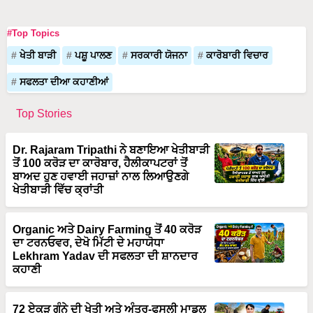
#Top Topics
ਖੇਤੀ ਬਾੜੀ
ਪਸ਼ੂ ਪਾਲਣ
ਸਰਕਾਰੀ ਯੋਜਨਾ
ਕਾਰੋਬਾਰੀ ਵਿਚਾਰ
ਸਫਲਤਾ ਦੀਆ ਕਹਾਣੀਆਂ
Top Stories
Dr. Rajaram Tripathi ਨੇ ਬਣਾਇਆ ਖੇਤੀਬਾੜੀ
ਤੋਂ 100 ਕਰੋੜ ਦਾ ਕਾਰੋਬਾਰ, ਹੈਲੀਕਾਪਟਰਾਂ ਤੋਂ
ਬਾਅਦ ਹੁਣ ਹਵਾਈ ਜਹਾਜ਼ਾਂ ਨਾਲ ਲਿਆਉਣਗੇ
ਖੇਤੀਬਾੜੀ ਵਿੱਚ ਕ੍ਰਾਂਤੀ
Organic ਅਤੇ Dairy Farming ਤੋਂ 40 ਕਰੋੜ
ਦਾ ਟਰਨਓਵਰ, ਦੇਖੋ ਮਿੱਟੀ ਦੇ ਮਹਾਯੋਧਾ
Lekhram Yadav ਦੀ ਸਫਲਤਾ ਦੀ ਸ਼ਾਨਦਾਰ
ਕਹਾਣੀ
72 ਏਕੜ ਗੰਨੇ ਦੀ ਖੇਤੀ ਅਤੇ ਅੰਤਰ-ਫਸਲੀ ਮਾਡਲ
ਤੋਂ ਤਿਆਰ 2 ਕਰੋੜ ਦਾ ਸਾਮਰਾਜ, ਜਾਣੋ Sartaj