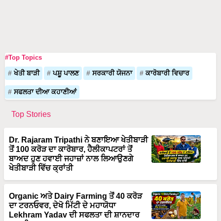
#Top Topics
ਖੇਤੀ ਬਾੜੀ
ਪਸ਼ੂ ਪਾਲਣ
ਸਰਕਾਰੀ ਯੋਜਨਾ
ਕਾਰੋਬਾਰੀ ਵਿਚਾਰ
ਸਫਲਤਾ ਦੀਆ ਕਹਾਣੀਆਂ
Top Stories
Dr. Rajaram Tripathi ਨੇ ਬਣਾਇਆ ਖੇਤੀਬਾੜੀ
ਤੋਂ 100 ਕਰੋੜ ਦਾ ਕਾਰੋਬਾਰ, ਹੈਲੀਕਾਪਟਰਾਂ ਤੋਂ
ਬਾਅਦ ਹੁਣ ਹਵਾਈ ਜਹਾਜ਼ਾਂ ਨਾਲ ਲਿਆਉਣਗੇ
ਖੇਤੀਬਾੜੀ ਵਿੱਚ ਕ੍ਰਾਂਤੀ
Organic ਅਤੇ Dairy Farming ਤੋਂ 40 ਕਰੋੜ
ਦਾ ਟਰਨਓਵਰ, ਦੇਖੋ ਮਿੱਟੀ ਦੇ ਮਹਾਯੋਧਾ
Lekhram Yadav ਦੀ ਸਫਲਤਾ ਦੀ ਸ਼ਾਨਦਾਰ
ਕਹਾਣੀ