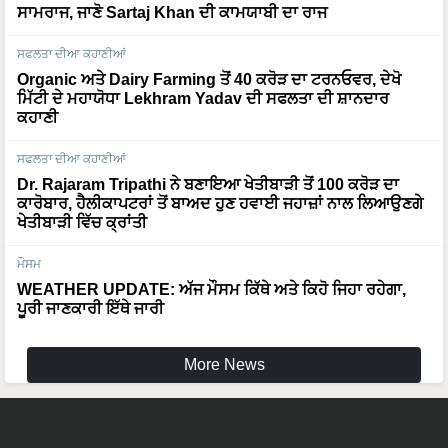
ਸਫਲਤਾ ਦੀਆ ਕਹਾਣੀਆਂ
Organic ਅਤੇ Dairy Farming ਤੋਂ 40 ਕਰੋੜ ਦਾ ਟਰਨਓਵਰ, ਦੇਖੋ
ਮਿੱਟੀ ਦੇ ਮਹਾਯੋਧਾ Lekhram Yadav ਦੀ ਸਫਲਤਾ ਦੀ ਸ਼ਾਨਦਾਰ
ਕਹਾਣੀ
ਸਫਲਤਾ ਦੀਆ ਕਹਾਣੀਆਂ
Dr. Rajaram Tripathi ਨੇ ਬਣਾਇਆ ਖੇਤੀਬਾੜੀ ਤੋਂ 100 ਕਰੋੜ ਦਾ
ਕਾਰੋਬਾਰ, ਹੈਲੀਕਾਪਟਰਾਂ ਤੋਂ ਬਾਅਦ ਹੁਣ ਹਵਾਈ ਜਹਾਜ਼ਾਂ ਨਾਲ ਲਿਆਉਣਗੇ
ਖੇਤੀਬਾੜੀ ਵਿੱਚ ਕ੍ਰਾਂਤੀ
ਮੌਸਮ
WEATHER UPDATE: ਅੱਜ ਮੌਸਮ ਕਿੱਥੇ ਅਤੇ ਕਿਹੋ ਜਿਹਾ ਰਹੇਗਾ,
ਪੂਰੀ ਜਾਣਕਾਰੀ ਇੱਥੇ ਜਾਰੀ
More News