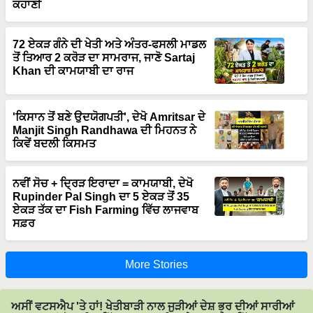
72 ਏਕੜ ਗੰਨੇ ਦੀ ਖੇਤੀ ਅਤੇ ਅੰਤਰ-ਫਸਲੀ ਮਾਡਲ
ਤੋਂ ਤਿਆਰ 2 ਕਰੋੜ ਦਾ ਸਾਮਰਾਜ, ਜਾਣੋ Sartaj
Khan ਦੀ ਕਾਮਯਾਬੀ ਦਾ ਰਾਜ
'ਕਿਸਾਨ ਤੋਂ ਬਣੇ ਉਦਯੋਗਪਤੀ', ਦੇਖੋ Amritsar ਦੇ
Manjit Singh Randhawa ਦੀ ਮਿਹਨਤ ਨੇ
ਕਿਵੇਂ ਬਦਲੀ ਕਿਸਮਤ
ਨਵੀਂ ਸੋਚ + ਦ੍ਰਿੜ ਇਰਾਦਾ = ਕਾਮਯਾਬੀ, ਦੇਖੋ
Rupinder Pal Singh ਦਾ 5 ਏਕੜ ਤੋਂ 35
ਏਕੜ ਤੱਕ ਦਾ Fish Farming ਵਿੱਚ ਲਾਜਵਾਬ
ਸਫ਼ਰ
More Stories
ਅਸੀਂ ਵਟਸਐਪ 'ਤੇ ਹਾਂ! ਖੇਤੀਬਾੜੀ ਨਾਲ ਜੁੜੀਆਂ ਦੇਸ਼ ਭਰ ਦੀਆਂ ਸਾਰੀਆਂ
ਤਾਜ਼ਾ ਖ਼ਬਰਾਂ ਮੋਬਾਈਲ ਵਿੱਚ ਪੜ੍ਹਨ ਲਈ ਸਾਡੇ ਵਟਸਐਪ ਵਿੱਚ ਸ਼ਾਮਲ
ਹੋਵੋ।