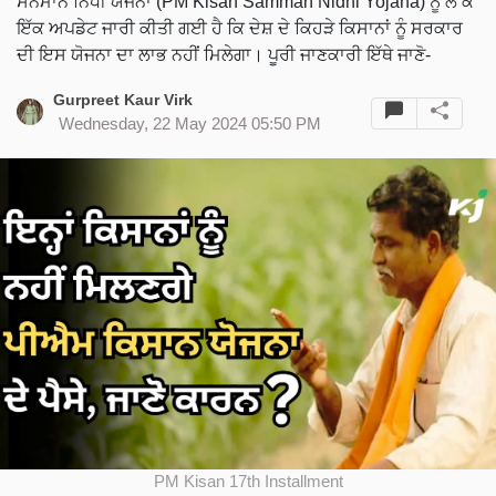
ਸਨਮਾਨ ਨਿਧੀ ਯੋਜਨਾ (PM Kisan Samman Nidhi Yojana) ਨੂੰ ਲੈ ਕੇ
ਇੱਕ ਅਪਡੇਟ ਜਾਰੀ ਕੀਤੀ ਗਈ ਹੈ ਕਿ ਦੇਸ਼ ਦੇ ਕਿਹੜੇ ਕਿਸਾਨਾਂ ਨੂੰ ਸਰਕਾਰ
ਦੀ ਇਸ ਯੋਜਨਾ ਦਾ ਲਾਭ ਨਹੀਂ ਮਿਲੇਗਾ। ਪੂਰੀ ਜਾਣਕਾਰੀ ਇੱਥੇ ਜਾਣੋ-
Gurpreet Kaur Virk
Wednesday, 22 May 2024 05:50 PM
PM Kisan 17th Installment