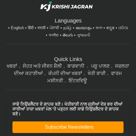
Languages
English
हिंदी
मराठी
ਪੰਜਾਬੀ
தமிழ்
മലയാളം
বাংলা
ಕನ್ನಡ
ଓଡିଆ
অসমীয়া
తెలుగు
ગુજરાતી
Quick Links
ਖਬਰਾਂ
ਸੇਹਤ ਅਤੇ ਜੀਵਨ ਸ਼ੈਲੀ
ਬਾਗਵਾਨੀ
ਪਸ਼ੂ ਪਾਲਣ
ਸਫਲਤਾ
ਦੀਆ ਕਹਾਣੀਆਂ
ਕੰਪਨੀ ਦੀਆ ਖਬਰਾਂ
ਖੇਤੀ ਬਾੜੀ
ਫਾਰਮ
ਮਸ਼ੀਨਰੀ
ਇੰਟਰਵਿਊ
ਸਾਡੇ ਨਿਉਜ਼ਲੈਟਰ ਦੇ ਗਾਹਕ ਬਣੋ। ਖੇਤੀਬਾੜੀ ਨਾਲ ਜੁੜੀਆਂ ਦੇਸ਼ ਭਰ ਦੀਆਂ
ਸਾਰੀਆਂ ਤਾਜ਼ਾ ਖ਼ਬਰਾਂ ਮੇਲ 'ਤੇ ਪੜ੍ਹਨ ਲਈ ਸਾਡੇ ਨਿਉਜ਼ਲੈਟਰ ਦੇ ਗਾਹਕ
ਬਣੋ।
Subscribe Newsletters