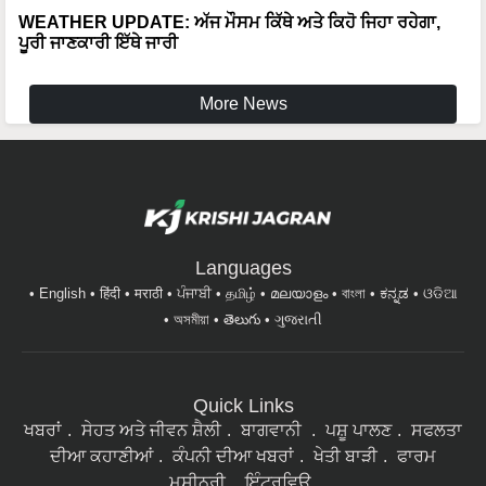
WEATHER UPDATE: ਅੱਜ ਮੌਸਮ ਕਿੱਥੇ ਅਤੇ ਕਿਹੋ ਜਿਹਾ ਰਹੇਗਾ,
ਪੂਰੀ ਜਾਣਕਾਰੀ ਇੱਥੇ ਜਾਰੀ
More News
Languages
English
हिंदी
मराठी
ਪੰਜਾਬੀ
தமிழ்
മലയാളം
বাংলা
ಕನ್ನಡ
ଓଡିଆ
অসমীয়া
తెలుగు
ગુજરાતી
Quick Links
ਖਬਰਾਂ
ਸੇਹਤ ਅਤੇ ਜੀਵਨ ਸ਼ੈਲੀ
ਬਾਗਵਾਨੀ
ਪਸ਼ੂ ਪਾਲਣ
ਸਫਲਤਾ
ਦੀਆ ਕਹਾਣੀਆਂ
ਕੰਪਨੀ ਦੀਆ ਖਬਰਾਂ
ਖੇਤੀ ਬਾੜੀ
ਫਾਰਮ
ਮਸ਼ੀਨਰੀ
ਇੰਟਰਵਿਊ