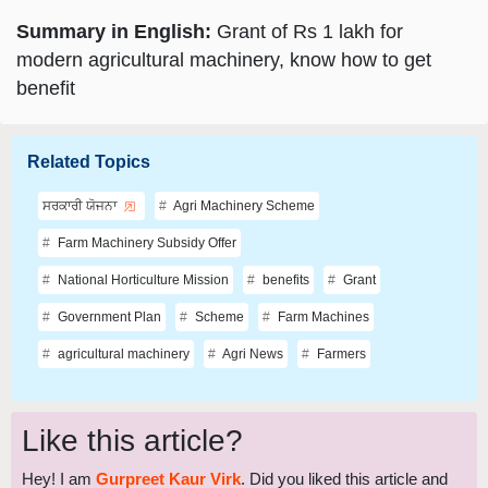
Summary in English:
Grant of Rs 1 lakh for
modern agricultural machinery, know how to get
benefit
Related Topics
ਸਰਕਾਰੀ ਯੋਜਨਾ
Agri Machinery Scheme
Farm Machinery Subsidy Offer
National Horticulture Mission
benefits
Grant
Government Plan
Scheme
Farm Machines
agricultural machinery
Agri News
Farmers
Like this article?
Hey! I am
Gurpreet Kaur Virk
. Did you liked this article and
have suggestions to improve this article?
Mail
me your