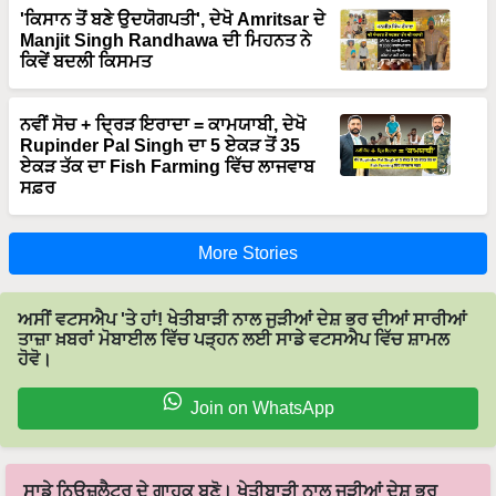
'ਕਿਸਾਨ ਤੋਂ ਬਣੇ ਉਦਯੋਗਪਤੀ', ਦੇਖੋ Amritsar ਦੇ
Manjit Singh Randhawa ਦੀ ਮਿਹਨਤ ਨੇ
ਕਿਵੇਂ ਬਦਲੀ ਕਿਸਮਤ
ਨਵੀਂ ਸੋਚ + ਦ੍ਰਿੜ ਇਰਾਦਾ = ਕਾਮਯਾਬੀ, ਦੇਖੋ
Rupinder Pal Singh ਦਾ 5 ਏਕੜ ਤੋਂ 35
ਏਕੜ ਤੱਕ ਦਾ Fish Farming ਵਿੱਚ ਲਾਜਵਾਬ
ਸਫ਼ਰ
More Stories
ਅਸੀਂ ਵਟਸਐਪ 'ਤੇ ਹਾਂ! ਖੇਤੀਬਾੜੀ ਨਾਲ ਜੁੜੀਆਂ ਦੇਸ਼ ਭਰ ਦੀਆਂ ਸਾਰੀਆਂ
ਤਾਜ਼ਾ ਖ਼ਬਰਾਂ ਮੋਬਾਈਲ ਵਿੱਚ ਪੜ੍ਹਨ ਲਈ ਸਾਡੇ ਵਟਸਐਪ ਵਿੱਚ ਸ਼ਾਮਲ
ਹੋਵੋ।
Join on WhatsApp
ਸਾਡੇ ਨਿਉਜ਼ਲੈਟਰ ਦੇ ਗਾਹਕ ਬਣੋ। ਖੇਤੀਬਾੜੀ ਨਾਲ ਜੁੜੀਆਂ ਦੇਸ਼ ਭਰ