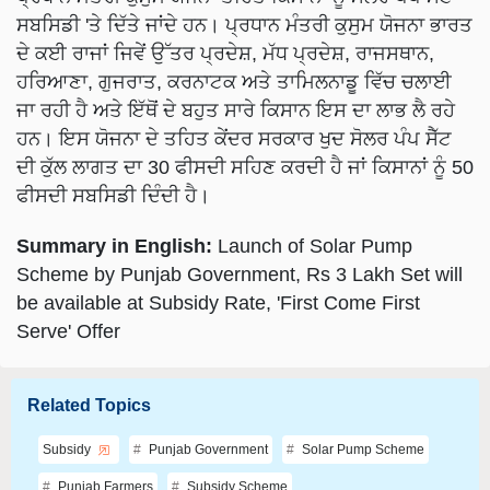
ਸਬਸਿਡੀ 'ਤੇ ਦਿੱਤੇ ਜਾਂਦੇ ਹਨ। ਪ੍ਰਧਾਨ ਮੰਤਰੀ ਕੁਸੁਮ ਯੋਜਨਾ ਭਾਰਤ
ਦੇ ਕਈ ਰਾਜਾਂ ਜਿਵੇਂ ਉੱਤਰ ਪ੍ਰਦੇਸ਼, ਮੱਧ ਪ੍ਰਦੇਸ਼, ਰਾਜਸਥਾਨ,
ਹਰਿਆਣਾ, ਗੁਜਰਾਤ, ਕਰਨਾਟਕ ਅਤੇ ਤਾਮਿਲਨਾਡੂ ਵਿੱਚ ਚਲਾਈ
ਜਾ ਰਹੀ ਹੈ ਅਤੇ ਇੱਥੋਂ ਦੇ ਬਹੁਤ ਸਾਰੇ ਕਿਸਾਨ ਇਸ ਦਾ ਲਾਭ ਲੈ ਰਹੇ
ਹਨ। ਇਸ ਯੋਜਨਾ ਦੇ ਤਹਿਤ ਕੇਂਦਰ ਸਰਕਾਰ ਖੁਦ ਸੋਲਰ ਪੰਪ ਸੈੱਟ
ਦੀ ਕੁੱਲ ਲਾਗਤ ਦਾ 30 ਫੀਸਦੀ ਸਹਿਣ ਕਰਦੀ ਹੈ ਜਾਂ ਕਿਸਾਨਾਂ ਨੂੰ 50
ਫੀਸਦੀ ਸਬਸਿਡੀ ਦਿੰਦੀ ਹੈ।
Summary in English:
Launch of Solar Pump
Scheme by Punjab Government, Rs 3 Lakh Set will
be available at Subsidy Rate, 'First Come First
Serve' Offer
Related Topics
Subsidy
Punjab Government
Solar Pump Scheme
Punjab Farmers
Subsidy Scheme