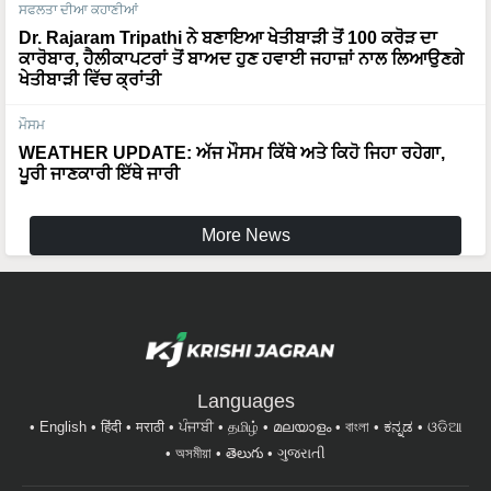
ਸਫਲਤਾ ਦੀਆ ਕਹਾਣੀਆਂ
Dr. Rajaram Tripathi ਨੇ ਬਣਾਇਆ ਖੇਤੀਬਾੜੀ ਤੋਂ 100 ਕਰੋੜ ਦਾ
ਕਾਰੋਬਾਰ, ਹੈਲੀਕਾਪਟਰਾਂ ਤੋਂ ਬਾਅਦ ਹੁਣ ਹਵਾਈ ਜਹਾਜ਼ਾਂ ਨਾਲ ਲਿਆਉਣਗੇ
ਖੇਤੀਬਾੜੀ ਵਿੱਚ ਕ੍ਰਾਂਤੀ
ਮੌਸਮ
WEATHER UPDATE: ਅੱਜ ਮੌਸਮ ਕਿੱਥੇ ਅਤੇ ਕਿਹੋ ਜਿਹਾ ਰਹੇਗਾ,
ਪੂਰੀ ਜਾਣਕਾਰੀ ਇੱਥੇ ਜਾਰੀ
More News
Languages
English
हिंदी
मराठी
ਪੰਜਾਬੀ
தமிழ்
മലയാളം
বাংলা
ಕನ್ನಡ
ଓଡିଆ
অসমীয়া
తెలుగు
ગુજરાતી