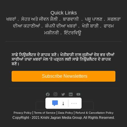
Quick Links
ਖਬਰਾਂ
ਸੇਹਤ ਅਤੇ ਜੀਵਨ ਸ਼ੈਲੀ
ਬਾਗਵਾਨੀ
ਪਸ਼ੂ ਪਾਲਣ
ਸਫਲਤਾ
ਦੀਆ ਕਹਾਣੀਆਂ
ਕੰਪਨੀ ਦੀਆ ਖਬਰਾਂ
ਖੇਤੀ ਬਾੜੀ
ਫਾਰਮ
ਮਸ਼ੀਨਰੀ
ਇੰਟਰਵਿਊ
ਸਾਡੇ ਨਿਉਜ਼ਲੈਟਰ ਦੇ ਗਾਹਕ ਬਣੋ। ਖੇਤੀਬਾੜੀ ਨਾਲ ਜੁੜੀਆਂ ਦੇਸ਼ ਭਰ ਦੀਆਂ
ਸਾਰੀਆਂ ਤਾਜ਼ਾ ਖ਼ਬਰਾਂ ਮੇਲ 'ਤੇ ਪੜ੍ਹਨ ਲਈ ਸਾਡੇ ਨਿਉਜ਼ਲੈਟਰ ਦੇ ਗਾਹਕ
ਬਣੋ।
Subscribe Newsletters
|
|
|
Privacy Policy
Terms of Service
Data Policy
Refund & Cancellation Policy
CopyRight - 2021 Krishi Jagran Media Group. All Rights Reserved.