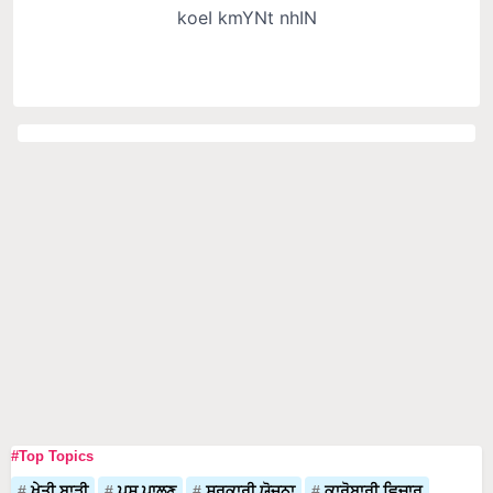
#Top Topics
ਖੇਤੀ ਬਾੜੀ
ਪਸ਼ੂ ਪਾਲਣ
ਸਰਕਾਰੀ ਯੋਜਨਾ
ਕਾਰੋਬਾਰੀ ਵਿਚਾਰ