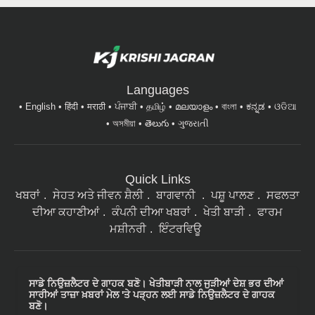
Languages
English
हिंदी
मराठी
ਪੰਜਾਬੀ
தமிழ்
മലയാളം
বাংলা
ಕನ್ನಡ
ଓଡିଆ
অসমীয়া
తెలుగు
ગુજરાતી
Quick Links
ਖਬਰਾਂ
ਸੇਹਤ ਅਤੇ ਜੀਵਨ ਸ਼ੈਲੀ
ਬਾਗਵਾਨੀ
ਪਸ਼ੂ ਪਾਲਣ
ਸਫਲਤਾ
ਦੀਆ ਕਹਾਣੀਆਂ
ਕੰਪਨੀ ਦੀਆ ਖਬਰਾਂ
ਖੇਤੀ ਬਾੜੀ
ਫਾਰਮ
ਮਸ਼ੀਨਰੀ
ਇੰਟਰਵਿਊ
ਸਾਡੇ ਨਿਉਜ਼ਲੈਟਰ ਦੇ ਗਾਹਕ ਬਣੋ। ਖੇਤੀਬਾੜੀ ਨਾਲ ਜੁੜੀਆਂ ਦੇਸ਼ ਭਰ ਦੀਆਂ
ਸਾਰੀਆਂ ਤਾਜ਼ਾ ਖ਼ਬਰਾਂ ਮੇਲ 'ਤੇ ਪੜ੍ਹਨ ਲਈ ਸਾਡੇ ਨਿਉਜ਼ਲੈਟਰ ਦੇ ਗਾਹਕ
ਬਣੋ।