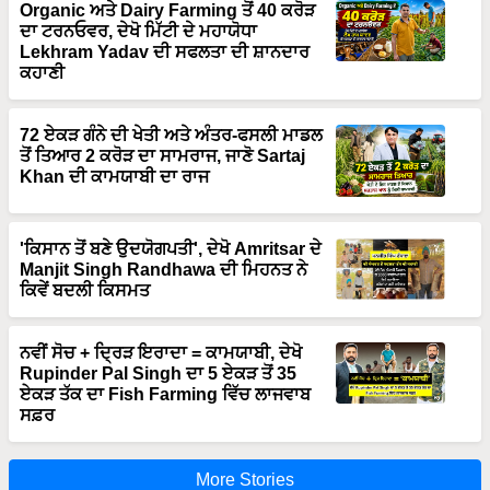
Organic ਅਤੇ Dairy Farming ਤੋਂ 40 ਕਰੋੜ
ਦਾ ਟਰਨਓਵਰ, ਦੇਖੋ ਮਿੱਟੀ ਦੇ ਮਹਾਯੋਧਾ
Lekhram Yadav ਦੀ ਸਫਲਤਾ ਦੀ ਸ਼ਾਨਦਾਰ
ਕਹਾਣੀ
72 ਏਕੜ ਗੰਨੇ ਦੀ ਖੇਤੀ ਅਤੇ ਅੰਤਰ-ਫਸਲੀ ਮਾਡਲ
ਤੋਂ ਤਿਆਰ 2 ਕਰੋੜ ਦਾ ਸਾਮਰਾਜ, ਜਾਣੋ Sartaj
Khan ਦੀ ਕਾਮਯਾਬੀ ਦਾ ਰਾਜ
'ਕਿਸਾਨ ਤੋਂ ਬਣੇ ਉਦਯੋਗਪਤੀ', ਦੇਖੋ Amritsar ਦੇ
Manjit Singh Randhawa ਦੀ ਮਿਹਨਤ ਨੇ
ਕਿਵੇਂ ਬਦਲੀ ਕਿਸਮਤ
ਨਵੀਂ ਸੋਚ + ਦ੍ਰਿੜ ਇਰਾਦਾ = ਕਾਮਯਾਬੀ, ਦੇਖੋ
Rupinder Pal Singh ਦਾ 5 ਏਕੜ ਤੋਂ 35
ਏਕੜ ਤੱਕ ਦਾ Fish Farming ਵਿੱਚ ਲਾਜਵਾਬ
ਸਫ਼ਰ
More Stories