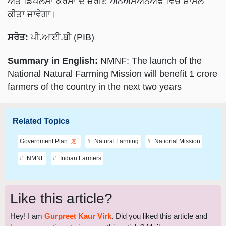
ਅਤੇ ਡਿਪਲੋਮਾ ਕੋਰਸਾਂ ਦੇ ਜ਼ਰੀਏ ਐੱਨਐੱਮਐੱਨਐੱਫ ਵਿੱਚ ਸ਼ਾਮਲ
ਕੀਤਾ ਜਾਵੇਗਾ।
ਸਰੋਤ:
ਪੀ.ਆਈ.ਬੀ (PIB)
Summary in English:
NMNF: The launch of the
National Natural Farming Mission will benefit 1 crore
farmers of the country in the next two years
Related Topics
Government Plan
Natural Farming
National Mission
NMNF
Indian Farmers
Like this article?
Hey! I am
Gurpreet Kaur Virk
. Did you liked this article and