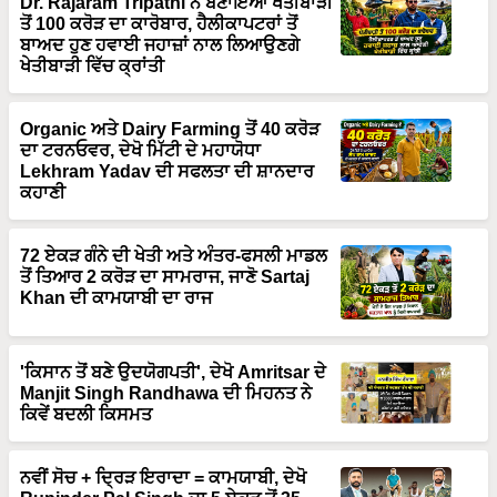
Dr. Rajaram Tripathi ਨੇ ਬਣਾਇਆ ਖੇਤੀਬਾੜੀ
ਤੋਂ 100 ਕਰੋੜ ਦਾ ਕਾਰੋਬਾਰ, ਹੈਲੀਕਾਪਟਰਾਂ ਤੋਂ
ਬਾਅਦ ਹੁਣ ਹਵਾਈ ਜਹਾਜ਼ਾਂ ਨਾਲ ਲਿਆਉਣਗੇ
ਖੇਤੀਬਾੜੀ ਵਿੱਚ ਕ੍ਰਾਂਤੀ
Organic ਅਤੇ Dairy Farming ਤੋਂ 40 ਕਰੋੜ
ਦਾ ਟਰਨਓਵਰ, ਦੇਖੋ ਮਿੱਟੀ ਦੇ ਮਹਾਯੋਧਾ
Lekhram Yadav ਦੀ ਸਫਲਤਾ ਦੀ ਸ਼ਾਨਦਾਰ
ਕਹਾਣੀ
72 ਏਕੜ ਗੰਨੇ ਦੀ ਖੇਤੀ ਅਤੇ ਅੰਤਰ-ਫਸਲੀ ਮਾਡਲ
ਤੋਂ ਤਿਆਰ 2 ਕਰੋੜ ਦਾ ਸਾਮਰਾਜ, ਜਾਣੋ Sartaj
Khan ਦੀ ਕਾਮਯਾਬੀ ਦਾ ਰਾਜ
'ਕਿਸਾਨ ਤੋਂ ਬਣੇ ਉਦਯੋਗਪਤੀ', ਦੇਖੋ Amritsar ਦੇ
Manjit Singh Randhawa ਦੀ ਮਿਹਨਤ ਨੇ
ਕਿਵੇਂ ਬਦਲੀ ਕਿਸਮਤ
ਨਵੀਂ ਸੋਚ + ਦ੍ਰਿੜ ਇਰਾਦਾ = ਕਾਮਯਾਬੀ, ਦੇਖੋ