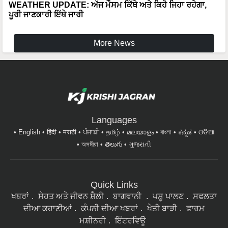
WEATHER UPDATE: ਅੱਜ ਮੌਸਮ ਕਿੱਥੇ ਅਤੇ ਕਿਹੋ ਜਿਹਾ ਰਹੇਗਾ,
ਪੂਰੀ ਜਾਣਕਾਰੀ ਇੱਥੇ ਜਾਰੀ
More News
Languages
English
हिंदी
मराठी
ਪੰਜਾਬੀ
தமிழ்
മലയാളം
বাংলা
ಕನ್ನಡ
ଓଡିଆ
অসমীয়া
తెలుగు
ગુજરાતી
Quick Links
ਖਬਰਾਂ
ਸੇਹਤ ਅਤੇ ਜੀਵਨ ਸ਼ੈਲੀ
ਬਾਗਵਾਨੀ
ਪਸ਼ੂ ਪਾਲਣ
ਸਫਲਤਾ
ਦੀਆ ਕਹਾਣੀਆਂ
ਕੰਪਨੀ ਦੀਆ ਖਬਰਾਂ
ਖੇਤੀ ਬਾੜੀ
ਫਾਰਮ
ਮਸ਼ੀਨਰੀ
ਇੰਟਰਵਿਊ