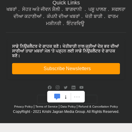
Quick Links
ਖਬਰਾਂ
ਸੇਹਤ ਅਤੇ ਜੀਵਨ ਸ਼ੈਲੀ
ਬਾਗਵਾਨੀ
ਪਸ਼ੂ ਪਾਲਣ
ਸਫਲਤਾ
ਦੀਆ ਕਹਾਣੀਆਂ
ਕੰਪਨੀ ਦੀਆ ਖਬਰਾਂ
ਖੇਤੀ ਬਾੜੀ
ਫਾਰਮ
ਮਸ਼ੀਨਰੀ
ਇੰਟਰਵਿਊ
ਸਾਡੇ ਨਿਉਜ਼ਲੈਟਰ ਦੇ ਗਾਹਕ ਬਣੋ। ਖੇਤੀਬਾੜੀ ਨਾਲ ਜੁੜੀਆਂ ਦੇਸ਼ ਭਰ ਦੀਆਂ
ਸਾਰੀਆਂ ਤਾਜ਼ਾ ਖ਼ਬਰਾਂ ਮੇਲ 'ਤੇ ਪੜ੍ਹਨ ਲਈ ਸਾਡੇ ਨਿਉਜ਼ਲੈਟਰ ਦੇ ਗਾਹਕ
ਬਣੋ।
Subscribe Newsletters
|
|
|
Privacy Policy
Terms of Service
Data Policy
Refund & Cancellation Policy
CopyRight - 2021 Krishi Jagran Media Group. All Rights Reserved.