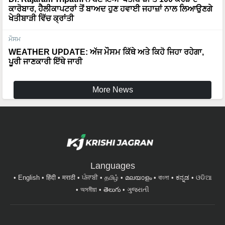
ਕਾਰੋਬਾਰ, ਹੈਲੀਕਾਪਟਰਾਂ ਤੋਂ ਬਾਅਦ ਹੁਣ ਹਵਾਈ ਜਹਾਜ਼ਾਂ ਨਾਲ ਲਿਆਉਣਗੇ
ਖੇਤੀਬਾੜੀ ਵਿੱਚ ਕ੍ਰਾਂਤੀ
ਮੌਸਮ
WEATHER UPDATE: ਅੱਜ ਮੌਸਮ ਕਿੱਥੇ ਅਤੇ ਕਿਹੋ ਜਿਹਾ ਰਹੇਗਾ,
ਪੂਰੀ ਜਾਣਕਾਰੀ ਇੱਥੇ ਜਾਰੀ
More News
Languages
English
हिंदी
मराठी
ਪੰਜਾਬੀ
தமிழ்
മലയാളം
বাংলা
ಕನ್ನಡ
ଓଡିଆ
অসমীয়া
తెలుగు
ગુજરાતી