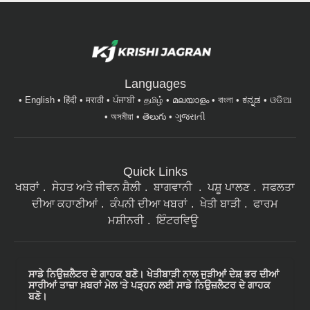
Languages
English
हिंदी
मराठी
ਪੰਜਾਬੀ
தமிழ்
മലയാളം
বাংলা
ಕನ್ನಡ
ଓଡିଆ
অসমীয়া
తెలుగు
ગુજરાતી
Quick Links
ਖਬਰਾਂ
ਸੇਹਤ ਅਤੇ ਜੀਵਨ ਸ਼ੈਲੀ
ਬਾਗਵਾਨੀ
ਪਸ਼ੂ ਪਾਲਣ
ਸਫਲਤਾ
ਦੀਆ ਕਹਾਣੀਆਂ
ਕੰਪਨੀ ਦੀਆ ਖਬਰਾਂ
ਖੇਤੀ ਬਾੜੀ
ਫਾਰਮ
ਮਸ਼ੀਨਰੀ
ਇੰਟਰਵਿਊ
ਸਾਡੇ ਨਿਉਜ਼ਲੈਟਰ ਦੇ ਗਾਹਕ ਬਣੋ। ਖੇਤੀਬਾੜੀ ਨਾਲ ਜੁੜੀਆਂ ਦੇਸ਼ ਭਰ ਦੀਆਂ
ਸਾਰੀਆਂ ਤਾਜ਼ਾ ਖ਼ਬਰਾਂ ਮੇਲ 'ਤੇ ਪੜ੍ਹਨ ਲਈ ਸਾਡੇ ਨਿਉਜ਼ਲੈਟਰ ਦੇ ਗਾਹਕ
ਬਣੋ।