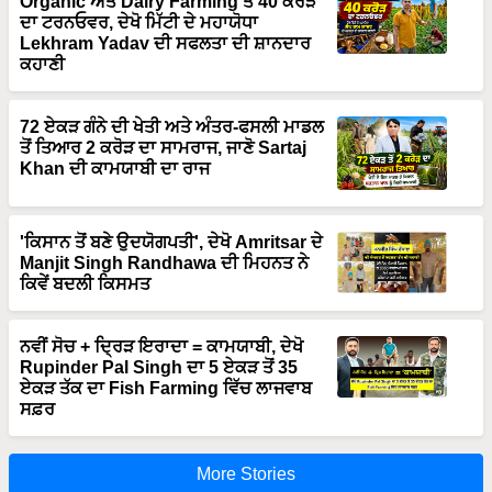
Organic ਅਤੇ Dairy Farming ਤੋਂ 40 ਕਰੋੜ
ਦਾ ਟਰਨਓਵਰ, ਦੇਖੋ ਮਿੱਟੀ ਦੇ ਮਹਾਯੋਧਾ
Lekhram Yadav ਦੀ ਸਫਲਤਾ ਦੀ ਸ਼ਾਨਦਾਰ
ਕਹਾਣੀ
72 ਏਕੜ ਗੰਨੇ ਦੀ ਖੇਤੀ ਅਤੇ ਅੰਤਰ-ਫਸਲੀ ਮਾਡਲ
ਤੋਂ ਤਿਆਰ 2 ਕਰੋੜ ਦਾ ਸਾਮਰਾਜ, ਜਾਣੋ Sartaj
Khan ਦੀ ਕਾਮਯਾਬੀ ਦਾ ਰਾਜ
'ਕਿਸਾਨ ਤੋਂ ਬਣੇ ਉਦਯੋਗਪਤੀ', ਦੇਖੋ Amritsar ਦੇ
Manjit Singh Randhawa ਦੀ ਮਿਹਨਤ ਨੇ
ਕਿਵੇਂ ਬਦਲੀ ਕਿਸਮਤ
ਨਵੀਂ ਸੋਚ + ਦ੍ਰਿੜ ਇਰਾਦਾ = ਕਾਮਯਾਬੀ, ਦੇਖੋ
Rupinder Pal Singh ਦਾ 5 ਏਕੜ ਤੋਂ 35
ਏਕੜ ਤੱਕ ਦਾ Fish Farming ਵਿੱਚ ਲਾਜਵਾਬ
ਸਫ਼ਰ
More Stories