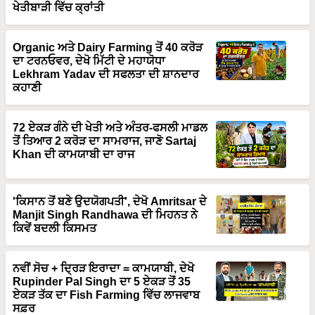
ਖੇਤੀਬਾੜੀ ਵਿੱਚ ਕ੍ਰਾਂਤੀ
Organic ਅਤੇ Dairy Farming ਤੋਂ 40 ਕਰੋੜ
ਦਾ ਟਰਨਓਵਰ, ਦੇਖੋ ਮਿੱਟੀ ਦੇ ਮਹਾਯੋਧਾ
Lekhram Yadav ਦੀ ਸਫਲਤਾ ਦੀ ਸ਼ਾਨਦਾਰ
ਕਹਾਣੀ
72 ਏਕੜ ਗੰਨੇ ਦੀ ਖੇਤੀ ਅਤੇ ਅੰਤਰ-ਫਸਲੀ ਮਾਡਲ
ਤੋਂ ਤਿਆਰ 2 ਕਰੋੜ ਦਾ ਸਾਮਰਾਜ, ਜਾਣੋ Sartaj
Khan ਦੀ ਕਾਮਯਾਬੀ ਦਾ ਰਾਜ
'ਕਿਸਾਨ ਤੋਂ ਬਣੇ ਉਦਯੋਗਪਤੀ', ਦੇਖੋ Amritsar ਦੇ
Manjit Singh Randhawa ਦੀ ਮਿਹਨਤ ਨੇ
ਕਿਵੇਂ ਬਦਲੀ ਕਿਸਮਤ
ਨਵੀਂ ਸੋਚ + ਦ੍ਰਿੜ ਇਰਾਦਾ = ਕਾਮਯਾਬੀ, ਦੇਖੋ
Rupinder Pal Singh ਦਾ 5 ਏਕੜ ਤੋਂ 35
ਏਕੜ ਤੱਕ ਦਾ Fish Farming ਵਿੱਚ ਲਾਜਵਾਬ
ਸਫ਼ਰ