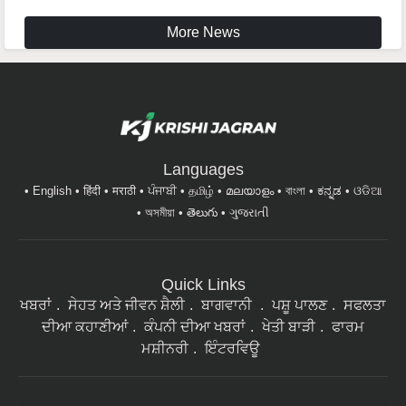
More News
Languages
English
हिंदी
मराठी
ਪੰਜਾਬੀ
தமிழ்
മലയാളം
বাংলা
ಕನ್ನಡ
ଓଡିଆ
অসমীয়া
తెలుగు
ગુજરાતી
Quick Links
ਖਬਰਾਂ
ਸੇਹਤ ਅਤੇ ਜੀਵਨ ਸ਼ੈਲੀ
ਬਾਗਵਾਨੀ
ਪਸ਼ੂ ਪਾਲਣ
ਸਫਲਤਾ
ਦੀਆ ਕਹਾਣੀਆਂ
ਕੰਪਨੀ ਦੀਆ ਖਬਰਾਂ
ਖੇਤੀ ਬਾੜੀ
ਫਾਰਮ
ਮਸ਼ੀਨਰੀ
ਇੰਟਰਵਿਊ