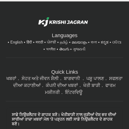
Languages
English
हिंदी
मराठी
ਪੰਜਾਬੀ
தமிழ்
മലയാളം
বাংলা
ಕನ್ನಡ
ଓଡିଆ
অসমীয়া
తెలుగు
ગુજરાતી
Quick Links
ਖਬਰਾਂ
ਸੇਹਤ ਅਤੇ ਜੀਵਨ ਸ਼ੈਲੀ
ਬਾਗਵਾਨੀ
ਪਸ਼ੂ ਪਾਲਣ
ਸਫਲਤਾ
ਦੀਆ ਕਹਾਣੀਆਂ
ਕੰਪਨੀ ਦੀਆ ਖਬਰਾਂ
ਖੇਤੀ ਬਾੜੀ
ਫਾਰਮ
ਮਸ਼ੀਨਰੀ
ਇੰਟਰਵਿਊ
ਸਾਡੇ ਨਿਉਜ਼ਲੈਟਰ ਦੇ ਗਾਹਕ ਬਣੋ। ਖੇਤੀਬਾੜੀ ਨਾਲ ਜੁੜੀਆਂ ਦੇਸ਼ ਭਰ ਦੀਆਂ
ਸਾਰੀਆਂ ਤਾਜ਼ਾ ਖ਼ਬਰਾਂ ਮੇਲ 'ਤੇ ਪੜ੍ਹਨ ਲਈ ਸਾਡੇ ਨਿਉਜ਼ਲੈਟਰ ਦੇ ਗਾਹਕ
ਬਣੋ।
Subscribe Newsletters