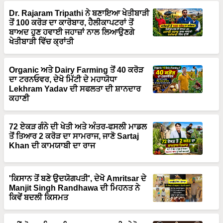
Dr. Rajaram Tripathi ਨੇ ਬਣਾਇਆ ਖੇਤੀਬਾੜੀ
ਤੋਂ 100 ਕਰੋੜ ਦਾ ਕਾਰੋਬਾਰ, ਹੈਲੀਕਾਪਟਰਾਂ ਤੋਂ
ਬਾਅਦ ਹੁਣ ਹਵਾਈ ਜਹਾਜ਼ਾਂ ਨਾਲ ਲਿਆਉਣਗੇ
ਖੇਤੀਬਾੜੀ ਵਿੱਚ ਕ੍ਰਾਂਤੀ
Organic ਅਤੇ Dairy Farming ਤੋਂ 40 ਕਰੋੜ
ਦਾ ਟਰਨਓਵਰ, ਦੇਖੋ ਮਿੱਟੀ ਦੇ ਮਹਾਯੋਧਾ
Lekhram Yadav ਦੀ ਸਫਲਤਾ ਦੀ ਸ਼ਾਨਦਾਰ
ਕਹਾਣੀ
72 ਏਕੜ ਗੰਨੇ ਦੀ ਖੇਤੀ ਅਤੇ ਅੰਤਰ-ਫਸਲੀ ਮਾਡਲ
ਤੋਂ ਤਿਆਰ 2 ਕਰੋੜ ਦਾ ਸਾਮਰਾਜ, ਜਾਣੋ Sartaj
Khan ਦੀ ਕਾਮਯਾਬੀ ਦਾ ਰਾਜ
'ਕਿਸਾਨ ਤੋਂ ਬਣੇ ਉਦਯੋਗਪਤੀ', ਦੇਖੋ Amritsar ਦੇ
Manjit Singh Randhawa ਦੀ ਮਿਹਨਤ ਨੇ
ਕਿਵੇਂ ਬਦਲੀ ਕਿਸਮਤ