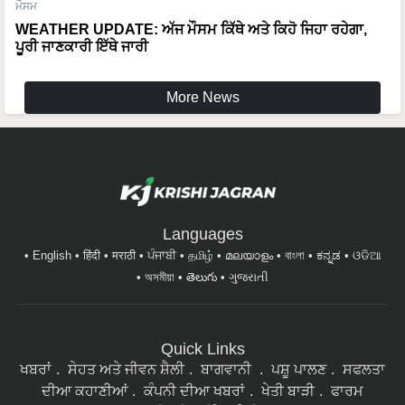
ਮੌਸਮ
WEATHER UPDATE: ਅੱਜ ਮੌਸਮ ਕਿੱਥੇ ਅਤੇ ਕਿਹੋ ਜਿਹਾ ਰਹੇਗਾ,
ਪੂਰੀ ਜਾਣਕਾਰੀ ਇੱਥੇ ਜਾਰੀ
More News
Languages
English
हिंदी
मराठी
ਪੰਜਾਬੀ
தமிழ்
മലയാളം
বাংলা
ಕನ್ನಡ
ଓଡିଆ
অসমীয়া
తెలుగు
ગુજરાતી
Quick Links
ਖਬਰਾਂ
ਸੇਹਤ ਅਤੇ ਜੀਵਨ ਸ਼ੈਲੀ
ਬਾਗਵਾਨੀ
ਪਸ਼ੂ ਪਾਲਣ
ਸਫਲਤਾ
ਦੀਆ ਕਹਾਣੀਆਂ
ਕੰਪਨੀ ਦੀਆ ਖਬਰਾਂ
ਖੇਤੀ ਬਾੜੀ
ਫਾਰਮ