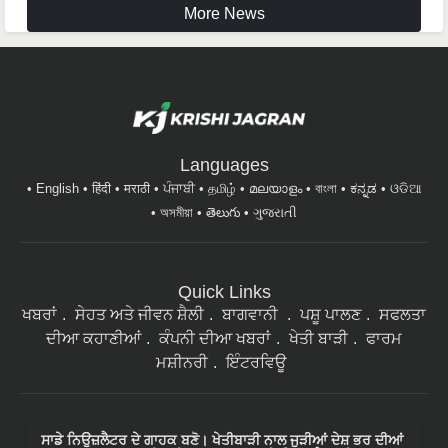
Languages
English
हिंदी
मराठी
ਪੰਜਾਬੀ
தமிழ்
മലയാളം
বাংলা
ಕನ್ನಡ
ଓଡିଆ
অসমীয়া
తెలుగు
ગુજરાતી
Quick Links
ਖਬਰਾਂ
ਸੇਹਤ ਅਤੇ ਜੀਵਨ ਸ਼ੈਲੀ
ਬਾਗਵਾਨੀ
ਪਸ਼ੂ ਪਾਲਣ
ਸਫਲਤਾ
ਦੀਆ ਕਹਾਣੀਆਂ
ਕੰਪਨੀ ਦੀਆ ਖਬਰਾਂ
ਖੇਤੀ ਬਾੜੀ
ਫਾਰਮ
ਮਸ਼ੀਨਰੀ
ਇੰਟਰਵਿਊ
ਸਾਡੇ ਨਿਉਜ਼ਲੈਟਰ ਦੇ ਗਾਹਕ ਬਣੋ। ਖੇਤੀਬਾੜੀ ਨਾਲ ਜੁੜੀਆਂ ਦੇਸ਼ ਭਰ ਦੀਆਂ
ਸਾਰੀਆਂ ਤਾਜ਼ਾ ਖ਼ਬਰਾਂ ਮੇਲ 'ਤੇ ਪੜ੍ਹਨ ਲਈ ਸਾਡੇ ਨਿਉਜ਼ਲੈਟਰ ਦੇ ਗਾਹਕ