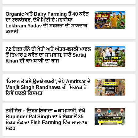
Organic ਅਤੇ Dairy Farming ਤੋਂ 40 ਕਰੋੜ
ਦਾ ਟਰਨਓਵਰ, ਦੇਖੋ ਮਿੱਟੀ ਦੇ ਮਹਾਯੋਧਾ
Lekhram Yadav ਦੀ ਸਫਲਤਾ ਦੀ ਸ਼ਾਨਦਾਰ
ਕਹਾਣੀ
72 ਏਕੜ ਗੰਨੇ ਦੀ ਖੇਤੀ ਅਤੇ ਅੰਤਰ-ਫਸਲੀ ਮਾਡਲ
ਤੋਂ ਤਿਆਰ 2 ਕਰੋੜ ਦਾ ਸਾਮਰਾਜ, ਜਾਣੋ Sartaj
Khan ਦੀ ਕਾਮਯਾਬੀ ਦਾ ਰਾਜ
'ਕਿਸਾਨ ਤੋਂ ਬਣੇ ਉਦਯੋਗਪਤੀ', ਦੇਖੋ Amritsar ਦੇ
Manjit Singh Randhawa ਦੀ ਮਿਹਨਤ ਨੇ
ਕਿਵੇਂ ਬਦਲੀ ਕਿਸਮਤ
ਨਵੀਂ ਸੋਚ + ਦ੍ਰਿੜ ਇਰਾਦਾ = ਕਾਮਯਾਬੀ, ਦੇਖੋ
Rupinder Pal Singh ਦਾ 5 ਏਕੜ ਤੋਂ 35
ਏਕੜ ਤੱਕ ਦਾ Fish Farming ਵਿੱਚ ਲਾਜਵਾਬ
ਸਫ਼ਰ