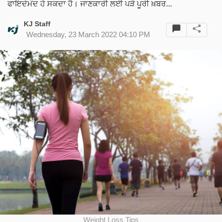
ਫਾਇਦੇਮੰਦ ਹੋ ਸਕਦਾ ਹੈ। ਜਾਣਕਾਰੀ ਲਈ ਪੜੋ ਪੂਰੀ ਖ਼ਬਰ...
KJ Staff
Wednesday, 23 March 2022 04:10 PM
Weight Loss Tips