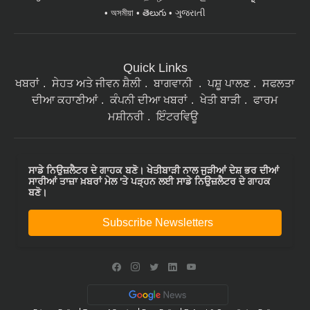
অসমীয়া
తెలుగు
ગુજરાતી
Quick Links
ਖਬਰਾਂ
ਸੇਹਤ ਅਤੇ ਜੀਵਨ ਸ਼ੈਲੀ
ਬਾਗਵਾਨੀ
ਪਸ਼ੂ ਪਾਲਣ
ਸਫਲਤਾ
ਦੀਆ ਕਹਾਣੀਆਂ
ਕੰਪਨੀ ਦੀਆ ਖਬਰਾਂ
ਖੇਤੀ ਬਾੜੀ
ਫਾਰਮ
ਮਸ਼ੀਨਰੀ
ਇੰਟਰਵਿਊ
ਸਾਡੇ ਨਿਉਜ਼ਲੈਟਰ ਦੇ ਗਾਹਕ ਬਣੋ। ਖੇਤੀਬਾੜੀ ਨਾਲ ਜੁੜੀਆਂ ਦੇਸ਼ ਭਰ ਦੀਆਂ
ਸਾਰੀਆਂ ਤਾਜ਼ਾ ਖ਼ਬਰਾਂ ਮੇਲ 'ਤੇ ਪੜ੍ਹਨ ਲਈ ਸਾਡੇ ਨਿਉਜ਼ਲੈਟਰ ਦੇ ਗਾਹਕ
ਬਣੋ।
Subscribe Newsletters