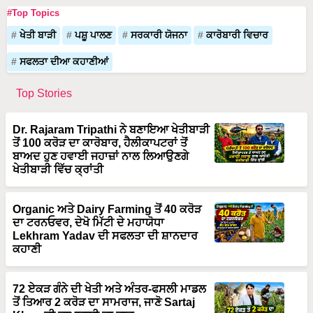
#Top Topics
ਖੇਤੀ ਬਾੜੀ
ਪਸ਼ੂ ਪਾਲਣ
ਸਰਕਾਰੀ ਯੋਜਨਾ
ਕਾਰੋਬਾਰੀ ਵਿਚਾਰ
ਸਫਲਤਾ ਦੀਆ ਕਹਾਣੀਆਂ
Top Stories
Dr. Rajaram Tripathi ਨੇ ਬਣਾਇਆ ਖੇਤੀਬਾੜੀ
ਤੋਂ 100 ਕਰੋੜ ਦਾ ਕਾਰੋਬਾਰ, ਹੈਲੀਕਾਪਟਰਾਂ ਤੋਂ
ਬਾਅਦ ਹੁਣ ਹਵਾਈ ਜਹਾਜ਼ਾਂ ਨਾਲ ਲਿਆਉਣਗੇ
ਖੇਤੀਬਾੜੀ ਵਿੱਚ ਕ੍ਰਾਂਤੀ
Organic ਅਤੇ Dairy Farming ਤੋਂ 40 ਕਰੋੜ
ਦਾ ਟਰਨਓਵਰ, ਦੇਖੋ ਮਿੱਟੀ ਦੇ ਮਹਾਯੋਧਾ
Lekhram Yadav ਦੀ ਸਫਲਤਾ ਦੀ ਸ਼ਾਨਦਾਰ
ਕਹਾਣੀ
72 ਏਕੜ ਗੰਨੇ ਦੀ ਖੇਤੀ ਅਤੇ ਅੰਤਰ-ਫਸਲੀ ਮਾਡਲ
ਤੋਂ ਤਿਆਰ 2 ਕਰੋੜ ਦਾ ਸਾਮਰਾਜ, ਜਾਣੋ Sartaj