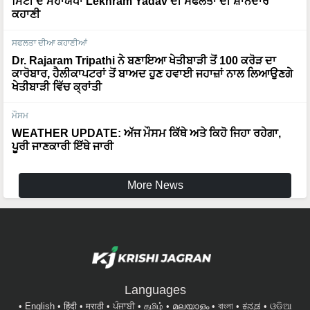
ਮਿੱਟੀ ਦੇ ਮਹਾਯੋਧਾ Lekhram Yadav ਦੀ ਸਫਲਤਾ ਦੀ ਸ਼ਾਨਦਾਰ
ਕਹਾਣੀ
ਸਫਲਤਾ ਦੀਆ ਕਹਾਣੀਆਂ
Dr. Rajaram Tripathi ਨੇ ਬਣਾਇਆ ਖੇਤੀਬਾੜੀ ਤੋਂ 100 ਕਰੋੜ ਦਾ
ਕਾਰੋਬਾਰ, ਹੈਲੀਕਾਪਟਰਾਂ ਤੋਂ ਬਾਅਦ ਹੁਣ ਹਵਾਈ ਜਹਾਜ਼ਾਂ ਨਾਲ ਲਿਆਉਣਗੇ
ਖੇਤੀਬਾੜੀ ਵਿੱਚ ਕ੍ਰਾਂਤੀ
ਮੌਸਮ
WEATHER UPDATE: ਅੱਜ ਮੌਸਮ ਕਿੱਥੇ ਅਤੇ ਕਿਹੋ ਜਿਹਾ ਰਹੇਗਾ,
ਪੂਰੀ ਜਾਣਕਾਰੀ ਇੱਥੇ ਜਾਰੀ
More News
Languages
English
हिंदी
मराठी
ਪੰਜਾਬੀ
தமிழ்
മലയാളം
বাংলা
ಕನ್ನಡ
ଓଡିଆ