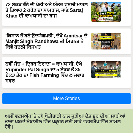
72 ਏਕੜ ਗੰਨੇ ਦੀ ਖੇਤੀ ਅਤੇ ਅੰਤਰ-ਫਸਲੀ ਮਾਡਲ
ਤੋਂ ਤਿਆਰ 2 ਕਰੋੜ ਦਾ ਸਾਮਰਾਜ, ਜਾਣੋ Sartaj
Khan ਦੀ ਕਾਮਯਾਬੀ ਦਾ ਰਾਜ
'ਕਿਸਾਨ ਤੋਂ ਬਣੇ ਉਦਯੋਗਪਤੀ', ਦੇਖੋ Amritsar ਦੇ
Manjit Singh Randhawa ਦੀ ਮਿਹਨਤ ਨੇ
ਕਿਵੇਂ ਬਦਲੀ ਕਿਸਮਤ
ਨਵੀਂ ਸੋਚ + ਦ੍ਰਿੜ ਇਰਾਦਾ = ਕਾਮਯਾਬੀ, ਦੇਖੋ
Rupinder Pal Singh ਦਾ 5 ਏਕੜ ਤੋਂ 35
ਏਕੜ ਤੱਕ ਦਾ Fish Farming ਵਿੱਚ ਲਾਜਵਾਬ
ਸਫ਼ਰ
More Stories
ਅਸੀਂ ਵਟਸਐਪ 'ਤੇ ਹਾਂ! ਖੇਤੀਬਾੜੀ ਨਾਲ ਜੁੜੀਆਂ ਦੇਸ਼ ਭਰ ਦੀਆਂ ਸਾਰੀਆਂ
ਤਾਜ਼ਾ ਖ਼ਬਰਾਂ ਮੋਬਾਈਲ ਵਿੱਚ ਪੜ੍ਹਨ ਲਈ ਸਾਡੇ ਵਟਸਐਪ ਵਿੱਚ ਸ਼ਾਮਲ
ਹੋਵੋ।