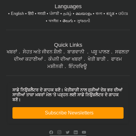
Languages
English
हिंदी
मराठी
ਪੰਜਾਬੀ
தமிழ்
മലയാളം
বাংলা
ಕನ್ನಡ
ଓଡିଆ
অসমীয়া
తెలుగు
ગુજરાતી
Quick Links
ਖਬਰਾਂ
ਸੇਹਤ ਅਤੇ ਜੀਵਨ ਸ਼ੈਲੀ
ਬਾਗਵਾਨੀ
ਪਸ਼ੂ ਪਾਲਣ
ਸਫਲਤਾ
ਦੀਆ ਕਹਾਣੀਆਂ
ਕੰਪਨੀ ਦੀਆ ਖਬਰਾਂ
ਖੇਤੀ ਬਾੜੀ
ਫਾਰਮ
ਮਸ਼ੀਨਰੀ
ਇੰਟਰਵਿਊ
ਸਾਡੇ ਨਿਉਜ਼ਲੈਟਰ ਦੇ ਗਾਹਕ ਬਣੋ। ਖੇਤੀਬਾੜੀ ਨਾਲ ਜੁੜੀਆਂ ਦੇਸ਼ ਭਰ ਦੀਆਂ
ਸਾਰੀਆਂ ਤਾਜ਼ਾ ਖ਼ਬਰਾਂ ਮੇਲ 'ਤੇ ਪੜ੍ਹਨ ਲਈ ਸਾਡੇ ਨਿਉਜ਼ਲੈਟਰ ਦੇ ਗਾਹਕ
ਬਣੋ।
Subscribe Newsletters