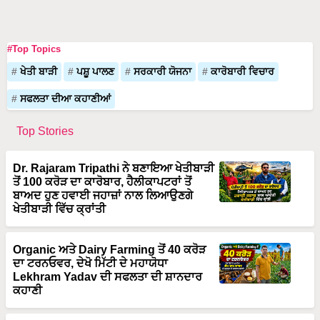
#Top Topics
ਖੇਤੀ ਬਾੜੀ
ਪਸ਼ੂ ਪਾਲਣ
ਸਰਕਾਰੀ ਯੋਜਨਾ
ਕਾਰੋਬਾਰੀ ਵਿਚਾਰ
ਸਫਲਤਾ ਦੀਆ ਕਹਾਣੀਆਂ
Top Stories
Dr. Rajaram Tripathi ਨੇ ਬਣਾਇਆ ਖੇਤੀਬਾੜੀ
ਤੋਂ 100 ਕਰੋੜ ਦਾ ਕਾਰੋਬਾਰ, ਹੈਲੀਕਾਪਟਰਾਂ ਤੋਂ
ਬਾਅਦ ਹੁਣ ਹਵਾਈ ਜਹਾਜ਼ਾਂ ਨਾਲ ਲਿਆਉਣਗੇ
ਖੇਤੀਬਾੜੀ ਵਿੱਚ ਕ੍ਰਾਂਤੀ
Organic ਅਤੇ Dairy Farming ਤੋਂ 40 ਕਰੋੜ
ਦਾ ਟਰਨਓਵਰ, ਦੇਖੋ ਮਿੱਟੀ ਦੇ ਮਹਾਯੋਧਾ
Lekhram Yadav ਦੀ ਸਫਲਤਾ ਦੀ ਸ਼ਾਨਦਾਰ
ਕਹਾਣੀ