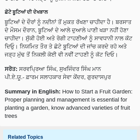
ਛੋਟੇ ਬੂਟਿਆਂ ਦੀ ਦੇਖਭਾਲ
ਬੂਟਿਆਂ ਦੇ ਦੌਰਾਂ ਨੂੰ ਨਦੀਨਾਂ ਤੋਂ ਮੁਕਤ ਰੱਖਣਾ ਚਾਹੀਦਾ ਹੈ। ਬਰਸਾਤ
ਦੇ ਮੌਸਮ ਦੌਰਾਨ, ਬੂਟਿਆਂ ਦੇ ਆਲੇ ਦੁਆਲੇ ਪਾਣੀ ਖੜਾ ਨਹੀਂ ਹੋਣਾ
ਚਾਹੀਦਾ। ਸੁੱਕੀ ਹੋਈ ਅਤੇ ਰੋਗੀ ਟਾਹਣੀਆਂ ਨੂੰ ਸਾਵਧਾਨੀ ਨਾਲ ਕੱਟ
ਦਿਓੁ। ਨਿਯਮਿਤ ਤੌਰ ਤੇ ਛੋਟੇ ਬੂਟਿਆਂ ਦੀ ਜਾਂਚ ਕਰਦੇ ਰਹੋ ਅਤੇ
ਜੜ੍ਹ ਮੁੱਢ ਤੋਂ ਨਿਕਲੀ ਕੋਈ ਵੀ ਨਵੀਂ ਟਾਹਣੀ ਨੂੰ ਕੱਟ ਦਿਓ।
ਸਰੋਤ:
ਸਰਵਪ੍ਰਿਆ ਸਿੰਘ, ਸੁਖਜਿੰਦਰ ਸਿੰਘ ਮਾਨ
ਪੀ.ਏ.ਯੂ.- ਫ਼ਾਰਮ ਸਲਾਹਕਾਰ ਸੇਵਾ ਕੇਂਦਰ, ਗੁਰਦਾਸਪੁਰ
Summary in English:
How to Start a Fruit Garden:
Proper planning and management is essential for
planting a garden, know advanced varieties of fruit
trees
Related Topics